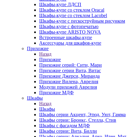
Шкафы-купе ЛДСП
Шкафы-купе со стеклом Oracal
Шкафы-купе со стеклом Lacobel
Шкафы-купе с пескоструйным рисунком
Шкафы-купе с фотопечатью
Шкафы-купе ARISTO NOVA
Встроенные шкафы-купе
Аксессуары для шкафов-купе
Прихожие
Назад
Прихожие
Прихожие серий: Сити, Мари
Прихожие серии Вита, Витас
Прихожие Джерси, Миранда
Прихожие Вилена, Аврелия
Модули прихожей Аврелия
Прихожие МДФ
Шкафы
Назад
Шкафы
Шкафы серии Акцент, Этюд, Уют, Гамма
Шкафы серии: Бронкс, Стелла, Стив
Шкафы с фасадом МДФ
Шкафы серии: Вита, Билли
Шкафы серии: Аркадия, Арко, Итен, Мэт,