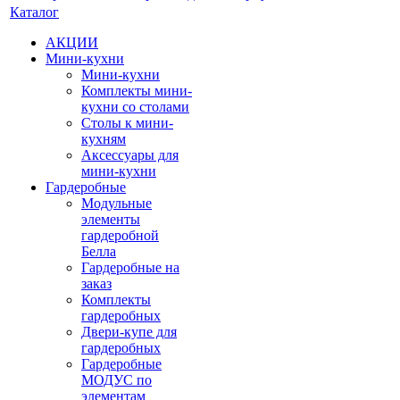
Каталог
АКЦИИ
Мини-кухни
Мини-кухни
Комплекты мини-
кухни со столами
Столы к мини-
кухням
Аксессуары для
мини-кухни
Гардеробные
Модульные
элементы
гардеробной
Белла
Гардеробные на
заказ
Комплекты
гардеробных
Двери-купе для
гардеробных
Гардеробные
МОДУС по
элементам