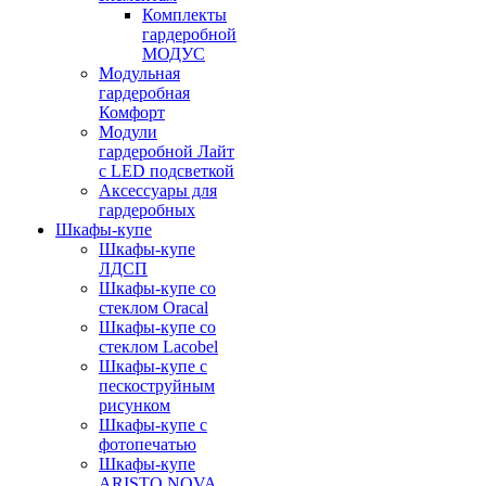
Комплекты
гардеробной
МОДУС
Модульная
гардеробная
Комфорт
Модули
гардеробной Лайт
с LED подсветкой
Аксессуары для
гардеробных
Шкафы-купе
Шкафы-купе
ЛДСП
Шкафы-купе со
стеклом Oracal
Шкафы-купе со
стеклом Lacobel
Шкафы-купе с
пескоструйным
рисунком
Шкафы-купе с
фотопечатью
Шкафы-купе
ARISTO NOVA