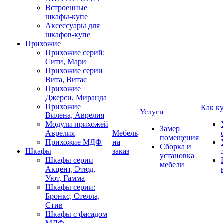
Встроенные
шкафы-купе
Аксессуары для
шкафов-купе
Прихожие
Прихожие серий:
Сити, Мари
Прихожие серии
Вита, Витас
Прихожие
Джерси, Миранда
Прихожие
Как к
Услуги
Вилена, Аврелия
Модули прихожей
Замер
Аврелия
Мебель
помещения
Прихожие МДФ
на
Сборка и
Шкафы
заказ
установка
Шкафы серии
мебели
Акцент, Этюд,
Уют, Гамма
Шкафы серии:
Бронкс, Стелла,
Стив
Шкафы с фасадом
МДФ