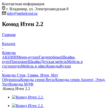
Контактная информация
г. Владимир, ул. Электрозаводская 8
info@mebelcool.ru
Комод Итен 2.2
Главная
-
Каталог
-
Комоды
АКЦИИ
Мини-кухни
Гардеробные
Шкафы-
купе
Прихожие
Шкафы
Детская мебель
Мебель в
гостинную
Мебель в офис
Комоды
Кухни
-
Комоды Стив, Гамма, Итен, Мэт
Обувницы
Комоды серия Вегас
Комоды серия Акцент, Этюд,
Уют
Комоды МДФ
-
Комод Итен 2.2