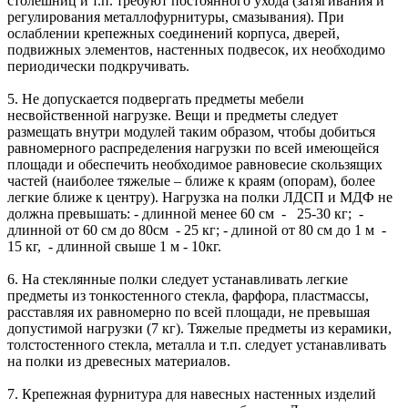
столешниц и т.п. требуют постоянного ухода (затягивания и
регулирования металлофурнитуры, смазывания). При
ослаблении крепежных соединений корпуса, дверей,
подвижных элементов, настенных подвесок, их необходимо
периодически подкручивать.
5. Не допускается подвергать предметы мебели
несвойственной нагрузке. Вещи и предметы следует
размещать внутри модулей таким образом, чтобы добиться
равномерного распределения нагрузки по всей имеющейся
площади и обеспечить необходимое равновесие скользящих
частей (наиболее тяжелые – ближе к краям (опорам), более
легкие ближе к центру). Нагрузка на полки ЛДСП и МДФ не
должна превышать: - длинной менее 60 см - 25-30 кг; -
длинной от 60 см до 80см - 25 кг; - длиной от 80 см до 1 м -
15 кг, - длинной свыше 1 м - 10кг.
6. На стеклянные полки следует устанавливать легкие
предметы из тонкостенного стекла, фарфора, пластмассы,
расставляя их равномерно по всей площади, не превышая
допустимой нагрузки (7 кг). Тяжелые предметы из керамики,
толстостенного стекла, металла и т.п. следует устанавливать
на полки из древесных материалов.
7. Крепежная фурнитура для навесных настенных изделий