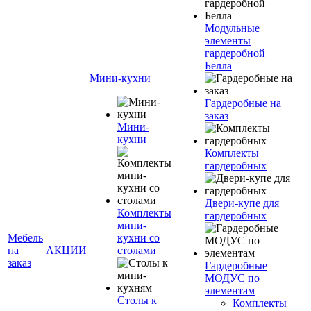
Модульные
элементы
гардеробной
Белла
Мини-кухни
Гардеробные на
заказ
Мини-
кухни
Комплекты
гардеробных
Двери-купе для
Комплекты
гардеробных
мини-
Мебель
кухни со
на
АКЦИИ
столами
заказ
Гардеробные
МОДУС по
элементам
Столы к
Комплекты