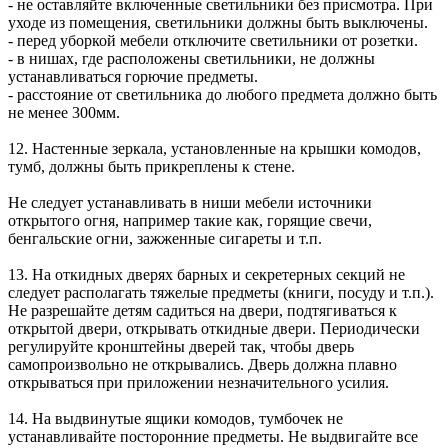
- не оставляйте включенные светильники без присмотра. При
уходе из помещения, светильники должны быть выключены.
- перед уборкой мебели отключите светильники от розетки.
- в нишах, где расположены светильники, не должны
устанавливаться горючие предметы.
- расстояние от светильника до любого предмета должно быть
не менее 300мм.
12. Настенные зеркала, установленные на крышки комодов,
тумб, должны быть прикреплены к стене.
Не следует устанавливать в ниши мебели источники
открытого огня, например такие как, горящие свечи,
бенгальские огни, зажженные сигареты и т.п.
13. На откидных дверях барных и секретерных секций не
следует располагать тяжелые предметы (книги, посуду и т.п.).
Не разрешайте детям садиться на двери, подтягиваться к
открытой двери, открывать откидные двери. Периодически
регулируйте кронштейны дверей так, чтобы дверь
самопроизвольно не открывались. Дверь должна плавно
открываться при приложении незначительного усилия.
14. На выдвинутые ящики комодов, тумбочек не
устанавливайте посторонние предметы. Не выдвигайте все