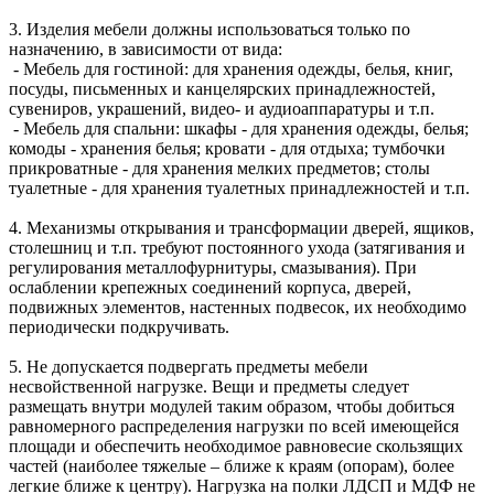
3. Изделия мебели должны использоваться только по
назначению, в зависимости от вида:
- Мебель для гостиной: для хранения одежды, белья, книг,
посуды, письменных и канцелярских принадлежностей,
сувениров, украшений, видео- и аудиоаппаратуры и т.п.
- Мебель для спальни: шкафы - для хранения одежды, белья;
комоды - хранения белья; кровати - для отдыха; тумбочки
прикроватные - для хранения мелких предметов; столы
туалетные - для хранения туалетных принадлежностей и т.п.
4. Механизмы открывания и трансформации дверей, ящиков,
столешниц и т.п. требуют постоянного ухода (затягивания и
регулирования металлофурнитуры, смазывания). При
ослаблении крепежных соединений корпуса, дверей,
подвижных элементов, настенных подвесок, их необходимо
периодически подкручивать.
5. Не допускается подвергать предметы мебели
несвойственной нагрузке. Вещи и предметы следует
размещать внутри модулей таким образом, чтобы добиться
равномерного распределения нагрузки по всей имеющейся
площади и обеспечить необходимое равновесие скользящих
частей (наиболее тяжелые – ближе к краям (опорам), более
легкие ближе к центру). Нагрузка на полки ЛДСП и МДФ не