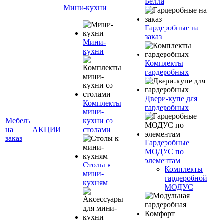
Белла
Мини-кухни
Гардеробные на
заказ
Мини-
кухни
Комплекты
гардеробных
Двери-купе для
Комплекты
гардеробных
мини-
Мебель
кухни со
на
АКЦИИ
столами
заказ
Гардеробные
МОДУС по
элементам
Столы к
Комплекты
мини-
гардеробной
кухням
МОДУС