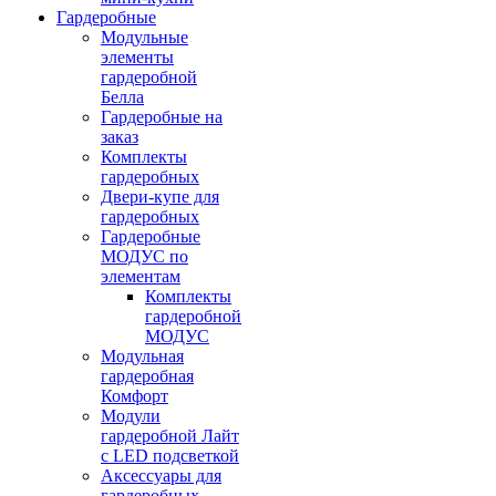
Гардеробные
Модульные
элементы
гардеробной
Белла
Гардеробные на
заказ
Комплекты
гардеробных
Двери-купе для
гардеробных
Гардеробные
МОДУС по
элементам
Комплекты
гардеробной
МОДУС
Модульная
гардеробная
Комфорт
Модули
гардеробной Лайт
с LED подсветкой
Аксессуары для
гардеробных