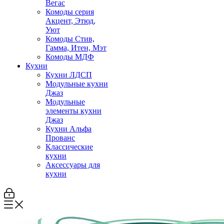
Вегас
Комоды серия
Акцент, Этюд,
Уют
Комоды Стив,
Гамма, Итен, Мэт
Комоды МДФ
Кухни
Кухни ЛДСП
Модульные кухни
Джаз
Модульные
элементы кухни
Джаз
Кухни Альфа
Прованс
Классические
кухни
Аксессуары для
кухни