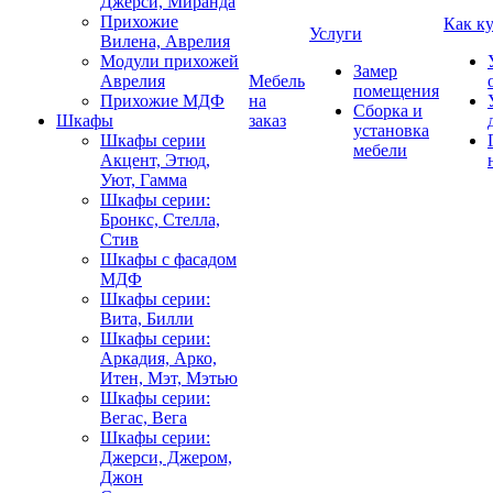
Джерси, Миранда
Прихожие
Как к
Услуги
Вилена, Аврелия
Модули прихожей
Замер
Аврелия
Мебель
помещения
Прихожие МДФ
на
Сборка и
Шкафы
заказ
установка
Шкафы серии
мебели
Акцент, Этюд,
Уют, Гамма
Шкафы серии:
Бронкс, Стелла,
Стив
Шкафы с фасадом
МДФ
Шкафы серии:
Вита, Билли
Шкафы серии:
Аркадия, Арко,
Итен, Мэт, Мэтью
Шкафы серии:
Вегас, Вега
Шкафы серии:
Джерси, Джером,
Джон