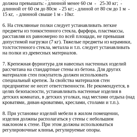
должна превышать: - длинной менее 60 см - 25-30 кг; -
длинной от 60 см до 80см - 25 кг; - длиной от 80 см до 1 м -
15 кг, - длинной свыше 1 м - 10кг.
6. На стеклянные полки следует устанавливать легкие
предметы из тонкостенного стекла, фарфора, пластмассы,
расставляя их равномерно по всей площади, не превышая
допустимой нагрузки (7 кг). Тяжелые предметы из керамики,
толстостенного стекла, металла и т.п. следует устанавливать
на полки из древесных материалов.
7. Крепежная фурнитура для навесных настенных изделий
рассчитана на стандартные стены из бетона. Для других
материалов стен покупатель должен использовать
специальный крепеж. За свойства материалов стен
предприятие не несет ответственности. Не рекомендуется, в
целях безопасности, устанавливать настенные изделия в
детских комнатах, в детских уголках, над местами отдыха (над
кроватями, диван-кроватями, креслами, столами и т.п.).
8. При установке изделий мебели в жилом помещении,
изделия должны располагаться у стены с небольшим
наклоном к стене. При этом должны использоваться
регулировочные клинья, регулируемые опоры.