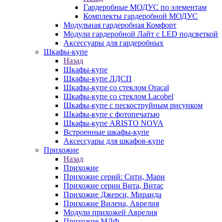
Гардеробные МОДУС по элементам
Комплекты гардеробной МОДУС
Модульная гардеробная Комфорт
Модули гардеробной Лайт с LED подсветкой
Аксессуары для гардеробных
Шкафы-купе
Назад
Шкафы-купе
Шкафы-купе ЛДСП
Шкафы-купе со стеклом Oracal
Шкафы-купе со стеклом Lacobel
Шкафы-купе с пескоструйным рисунком
Шкафы-купе с фотопечатью
Шкафы-купе ARISTO NOVA
Встроенные шкафы-купе
Аксессуары для шкафов-купе
Прихожие
Назад
Прихожие
Прихожие серий: Сити, Мари
Прихожие серии Вита, Витас
Прихожие Джерси, Миранда
Прихожие Вилена, Аврелия
Модули прихожей Аврелия
Прихожие МДФ