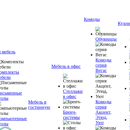
Комоды
Кухн
Обувницы
я мебель
Комоды
серия
Мебель в офис
Вегас
омплекты
ебели
Стеллажи
исьменные
в офис
толы
Комоды
Мебель в
серия
гостинную
Бренч-
Акцент,
системы
Этюд,
омпьютерные
Уют
толы