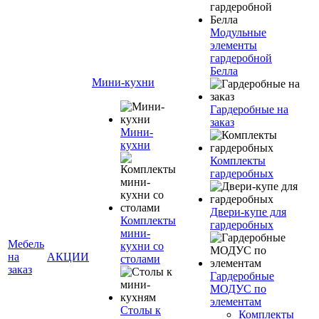
Модульные
элементы
гардеробной
Белла
Мини-кухни
Гардеробные на
заказ
Мини-
кухни
Комплекты
гардеробных
Двери-купе для
Комплекты
гардеробных
мини-
Мебель
кухни со
на
АКЦИИ
столами
заказ
Гардеробные
МОДУС по
элементам
Столы к
Комплекты