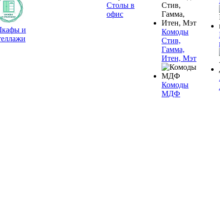
Столы в
офис
кафы и
Комоды
теллажи
Стив,
Гамма,
Итен, Мэт
Комоды
МДФ