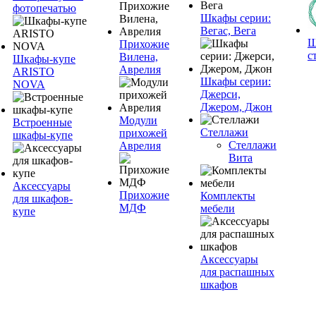
фотопечатью
Шкафы серии:
Вегас, Вега
Ш
Прихожие
с
Вилена,
Шкафы-купе
Аврелия
ARISTO
Шкафы серии:
NOVA
Джерси,
Джером, Джон
Модули
Встроенные
Стеллажи
прихожей
шкафы-купе
Стеллажи
Аврелия
Вита
Аксессуары
Прихожие
Комплекты
для шкафов-
МДФ
мебели
купе
Аксессуары
для распашных
шкафов