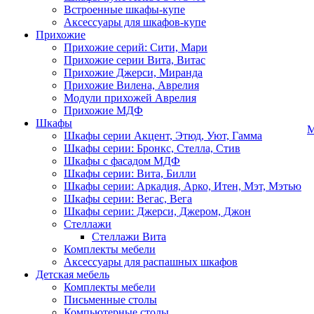
Встроенные шкафы-купе
Аксессуары для шкафов-купе
Прихожие
Прихожие серий: Сити, Мари
Прихожие серии Вита, Витас
Прихожие Джерси, Миранда
Прихожие Вилена, Аврелия
Модули прихожей Аврелия
Прихожие МДФ
Шкафы
М
Шкафы серии Акцент, Этюд, Уют, Гамма
Шкафы серии: Бронкс, Стелла, Стив
Шкафы с фасадом МДФ
Шкафы серии: Вита, Билли
Шкафы серии: Аркадия, Арко, Итен, Мэт, Мэтью
Шкафы серии: Вегас, Вега
Шкафы серии: Джерси, Джером, Джон
Стеллажи
Стеллажи Вита
Комплекты мебели
Аксессуары для распашных шкафов
Детская мебель
Комплекты мебели
Письменные столы
Компьютерные столы