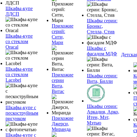
Шкафы-купе
ЛДСП
Шкафы серии:
Прихожие
Бронкс,
серий:
Стелла, Стив
Шкафы-купе
Сити,
со стеклом
Мари
Oracal
Шкафы с
фасадом МДФ
Детска
Шкафы-купе
со стеклом
Прихожие
Шкафы серии:
К
Lacobel
серии
Вита, Билли
м
Вита,
Витас
П
с
Шкафы серии:
Шкафы-купе с
Аркадия, Арко,
пескоструйным
Итен, Мэт,
Прихожие
рисунком
Мэтью
Джерси,
К
Миранда
с
Шкафы-купе с