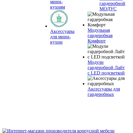
мини-
гардеробной
кухням
МОДУС
Модульная
Аксессуары
гардеробная
для мини-
Комфорт
кухни
Модули
гардеробной Лайт
с LED подсветкой
Аксессуары для
гардеробных