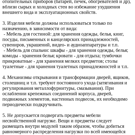
отопительных приборов (батарей, печек, обогревателей и др),
вблизи сырых и холодных стен во избежание ухудшения
внешнего вида и эксплуатационных свойств.
3. Изделия мебели должны использоваться только по
назначению, в зависимости от вида:
- Мебель для гостиной: для хранения одежды, белья, книг,
посуды, письменных и канцелярских принадлежностей,
сувениров, украшений, видео- и аудиоаппаратуры и т.п.
- Мебель для спальни: шкафы - для хранения одежды, белья;
комоды - хранения белья; кровати - для отдыха; тумбочки
прикроватные - для хранения мелких предметов; столы
туалетные - для хранения туалетных принадлежностей и т.п.
4. Механизмы открывания и трансформации дверей, ящиков,
столешниц и т.п. требуют постоянного ухода (затягивания и
регулирования металлофурнитуры, смазывания). При
ослаблении крепежных соединений корпуса, дверей,
подвижных элементов, настенных подвесок, их необходимо
периодически подкручивать.
5. Не допускается подвергать предметы мебели
несвойственной нагрузке. Вещи и предметы следует
размещать внутри модулей таким образом, чтобы добиться
равномерного распределения нагрузки по всей имеющейся