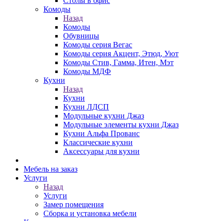
Столы в офис
Комоды
Назад
Комоды
Обувницы
Комоды серия Вегас
Комоды серия Акцент, Этюд, Уют
Комоды Стив, Гамма, Итен, Мэт
Комоды МДФ
Кухни
Назад
Кухни
Кухни ЛДСП
Модульные кухни Джаз
Модульные элементы кухни Джаз
Кухни Альфа Прованс
Классические кухни
Аксессуары для кухни
Мебель на заказ
Услуги
Назад
Услуги
Замер помещения
Сборка и установка мебели