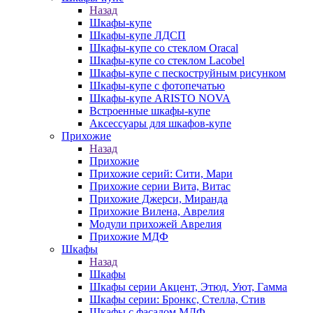
Назад
Шкафы-купе
Шкафы-купе ЛДСП
Шкафы-купе со стеклом Oracal
Шкафы-купе со стеклом Lacobel
Шкафы-купе с пескоструйным рисунком
Шкафы-купе с фотопечатью
Шкафы-купе ARISTO NOVA
Встроенные шкафы-купе
Аксессуары для шкафов-купе
Прихожие
Назад
Прихожие
Прихожие серий: Сити, Мари
Прихожие серии Вита, Витас
Прихожие Джерси, Миранда
Прихожие Вилена, Аврелия
Модули прихожей Аврелия
Прихожие МДФ
Шкафы
Назад
Шкафы
Шкафы серии Акцент, Этюд, Уют, Гамма
Шкафы серии: Бронкс, Стелла, Стив
Шкафы с фасадом МДФ