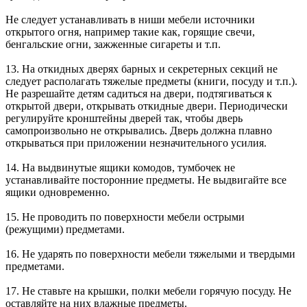
Не следует устанавливать в ниши мебели источники
открытого огня, например такие как, горящие свечи,
бенгальские огни, зажженные сигареты и т.п.
13. На откидных дверях барных и секретерных секций не
следует располагать тяжелые предметы (книги, посуду и т.п.).
Не разрешайте детям садиться на двери, подтягиваться к
открытой двери, открывать откидные двери. Периодически
регулируйте кронштейны дверей так, чтобы дверь
самопроизвольно не открывались. Дверь должна плавно
открываться при приложении незначительного усилия.
14. На выдвинутые ящики комодов, тумбочек не
устанавливайте посторонние предметы. Не выдвигайте все
ящики одновременно.
15. Не проводить по поверхности мебели острыми
(режущими) предметами.
16. Не ударять по поверхности мебели тяжелыми и твердыми
предметами.
17. Не ставьте на крышки, полки мебели горячую посуду. Не
оставляйте на них влажные предметы.