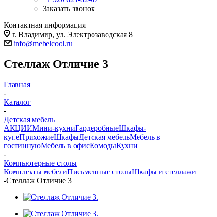
Заказать звонок
Контактная информация
г. Владимир, ул. Электрозаводская 8
info@mebelcool.ru
Стеллаж Отличие 3
Главная
-
Каталог
-
Детская мебель
АКЦИИ
Мини-кухни
Гардеробные
Шкафы-
купе
Прихожие
Шкафы
Детская мебель
Мебель в
гостинную
Мебель в офис
Комоды
Кухни
-
Компьютерные столы
Комплекты мебели
Письменные столы
Шкафы и стеллажи
-
Стеллаж Отличие 3