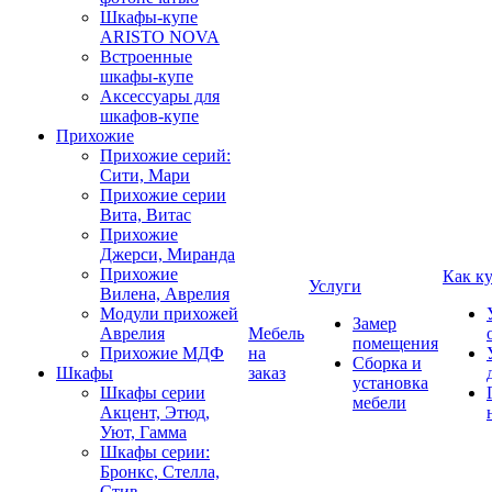
Шкафы-купе
ARISTO NOVA
Встроенные
шкафы-купе
Аксессуары для
шкафов-купе
Прихожие
Прихожие серий:
Сити, Мари
Прихожие серии
Вита, Витас
Прихожие
Джерси, Миранда
Прихожие
Как к
Услуги
Вилена, Аврелия
Модули прихожей
Замер
Аврелия
Мебель
помещения
Прихожие МДФ
на
Сборка и
Шкафы
заказ
установка
Шкафы серии
мебели
Акцент, Этюд,
Уют, Гамма
Шкафы серии:
Бронкс, Стелла,
Стив