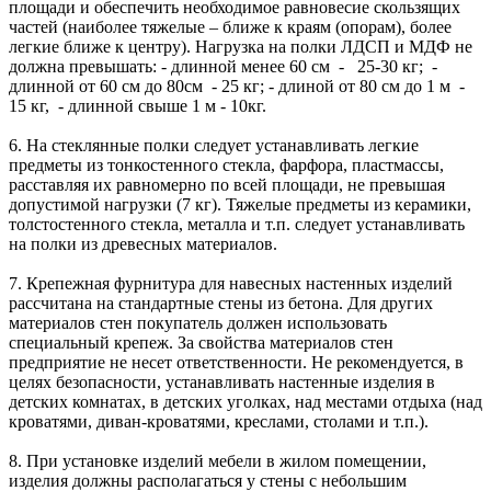
площади и обеспечить необходимое равновесие скользящих
частей (наиболее тяжелые – ближе к краям (опорам), более
легкие ближе к центру). Нагрузка на полки ЛДСП и МДФ не
должна превышать: - длинной менее 60 см - 25-30 кг; -
длинной от 60 см до 80см - 25 кг; - длиной от 80 см до 1 м -
15 кг, - длинной свыше 1 м - 10кг.
6. На стеклянные полки следует устанавливать легкие
предметы из тонкостенного стекла, фарфора, пластмассы,
расставляя их равномерно по всей площади, не превышая
допустимой нагрузки (7 кг). Тяжелые предметы из керамики,
толстостенного стекла, металла и т.п. следует устанавливать
на полки из древесных материалов.
7. Крепежная фурнитура для навесных настенных изделий
рассчитана на стандартные стены из бетона. Для других
материалов стен покупатель должен использовать
специальный крепеж. За свойства материалов стен
предприятие не несет ответственности. Не рекомендуется, в
целях безопасности, устанавливать настенные изделия в
детских комнатах, в детских уголках, над местами отдыха (над
кроватями, диван-кроватями, креслами, столами и т.п.).
8. При установке изделий мебели в жилом помещении,
изделия должны располагаться у стены с небольшим