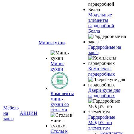
Модульные
элементы
гардеробной
Белла
Мини-кухни
Гардеробные на
заказ
Мини-
Комплекты
кухни
гардеробных
Двери-купе для
Комплекты
гардеробных
мини-
кухни со
Мебель
столами
на
АКЦИИ
Гардеробные
заказ
МОДУС по
элементам
Столы к
Комплекты