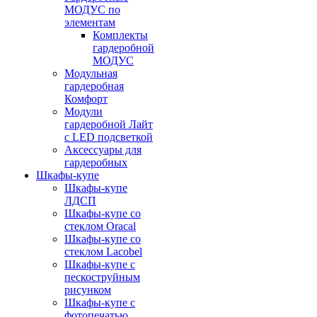
МОДУС по
элементам
Комплекты
гардеробной
МОДУС
Модульная
гардеробная
Комфорт
Модули
гардеробной Лайт
с LED подсветкой
Аксессуары для
гардеробных
Шкафы-купе
Шкафы-купе
ЛДСП
Шкафы-купе со
стеклом Oracal
Шкафы-купе со
стеклом Lacobel
Шкафы-купе с
пескоструйным
рисунком
Шкафы-купе с
фотопечатью