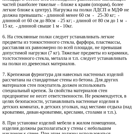
частей (наиболее тяжелые – ближе к краям (опорам), более
легкие ближе к центру). Нагрузка на полки ЛДСП и МДФ не
должна превышать: - длинной менее 60 см - 25-30 кг; -
длинной от 60 см до 80см - 25 кг; - длиной от 80 см до 1 м -
15 кг, - длинной свыше 1 м - 10кг.
6. На стеклянные полки следует устанавливать легкие
предметы из тонкостенного стекла, фарфора, пластмассы,
расставляя их равномерно по всей площади, не превышая
допустимой нагрузки (7 кг). Тяжелые предметы из керамики,
толстостенного стекла, металла и т.п. следует устанавливать
на полки из древесных материалов.
7. Крепежная фурнитура для навесных настенных изделий
рассчитана на стандартные стены из бетона. Для других
материалов стен покупатель должен использовать
специальный крепеж. За свойства материалов стен
предприятие не несет ответственности. Не рекомендуется, в
целях безопасности, устанавливать настенные изделия в
детских комнатах, в детских уголках, над местами отдыха (над
кроватями, диван-кроватями, креслами, столами и т.п.).
8. При установке изделий мебели в жилом помещении,
изделия должны располагаться у стены с небольшим
наклоном к стене. При этом должны использоваться