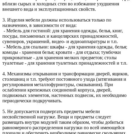
вблизи сырых и холодных стен во избежание ухудшения
внешнего вида и эксплуатационных свойств.
3. Изделия мебели должны использоваться только по
назначению, в зависимости от вида:
- Мебель для гостиной: для хранения одежды, белья, книг,
посуды, письменных и канцелярских принадлежностей,
сувениров, украшений, видео- и аудиоаппаратуры и т.п.
- Мебель для спальни: шкафы - для хранения одежды, белья;
комоды - хранения белья; кровати - для отдыха; тумбочки
прикроватные - для хранения мелких предметов; столы
туалетные - для хранения туалетных принадлежностей и т.п.
4. Механизмы открывания и трансформации дверей, ящиков,
столешниц и т.п. требуют постоянного ухода (затягивания и
регулирования металлофурнитуры, смазывания). При
ослаблении крепежных соединений корпуса, дверей,
подвижных элементов, настенных подвесок, их необходимо
периодически подкручивать.
5. Не допускается подвергать предметы мебели
несвойственной нагрузке. Вещи и предметы следует
размещать внутри модулей таким образом, чтобы добиться
равномерного распределения нагрузки по всей имеющейся
площади и обеспечить необходимое равновесие скользящих