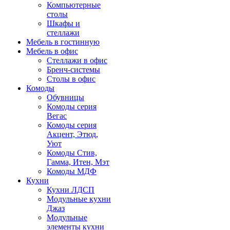
Компьютерные
столы
Шкафы и
стеллажи
Мебель в гостинную
Мебель в офис
Стеллажи в офис
Бренч-системы
Столы в офис
Комоды
Обувницы
Комоды серия
Вегас
Комоды серия
Акцент, Этюд,
Уют
Комоды Стив,
Гамма, Итен, Мэт
Комоды МДФ
Кухни
Кухни ЛДСП
Модульные кухни
Джаз
Модульные
элементы кухни