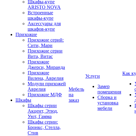
Шкафы-купе
ARISTO NOVA
Встроенные
шкафы-купе
Аксессуары для
шкафов-купе
Прихожие
Прихожие серий:
Сити, Мари
Прихожие серии
Вита, Витас
Прихожие
Джерси, Миранда
Прихожие
Как к
Услуги
Вилена, Аврелия
Модули прихожей
Замер
Аврелия
Мебель
помещения
Прихожие МДФ
на
Сборка и
Шкафы
заказ
установка
Шкафы серии
мебели
Акцент, Этюд,
Уют, Гамма
Шкафы серии:
Бронкс, Стелла,
Стив