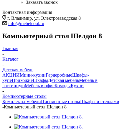
Заказать звонок
Контактная информация
г. Владимир, ул. Электрозаводская 8
info@mebelcool.ru
Компьютерный стол Шелдон 8
Главная
-
Каталог
-
Детская мебель
АКЦИИ
Мини-кухни
Гардеробные
Шкафы-
купе
Прихожие
Шкафы
Детская мебель
Мебель в
гостинную
Мебель в офис
Комоды
Кухни
-
Компьютерные столы
Комплекты мебели
Письменные столы
Шкафы и стеллажи
-
Компьютерный стол Шелдон 8