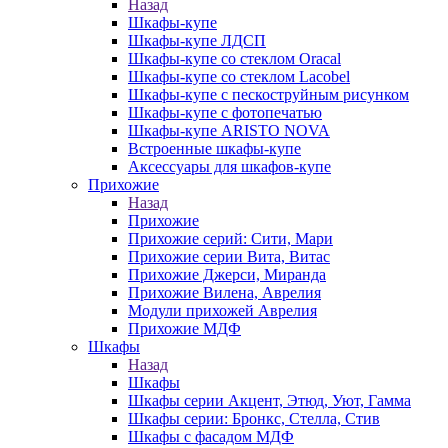
Назад
Шкафы-купе
Шкафы-купе ЛДСП
Шкафы-купе со стеклом Oracal
Шкафы-купе со стеклом Lacobel
Шкафы-купе с пескоструйным рисунком
Шкафы-купе с фотопечатью
Шкафы-купе ARISTO NOVA
Встроенные шкафы-купе
Аксессуары для шкафов-купе
Прихожие
Назад
Прихожие
Прихожие серий: Сити, Мари
Прихожие серии Вита, Витас
Прихожие Джерси, Миранда
Прихожие Вилена, Аврелия
Модули прихожей Аврелия
Прихожие МДФ
Шкафы
Назад
Шкафы
Шкафы серии Акцент, Этюд, Уют, Гамма
Шкафы серии: Бронкс, Стелла, Стив
Шкафы с фасадом МДФ