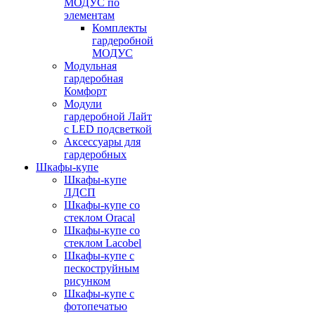
МОДУС по
элементам
Комплекты
гардеробной
МОДУС
Модульная
гардеробная
Комфорт
Модули
гардеробной Лайт
с LED подсветкой
Аксессуары для
гардеробных
Шкафы-купе
Шкафы-купе
ЛДСП
Шкафы-купе со
стеклом Oracal
Шкафы-купе со
стеклом Lacobel
Шкафы-купе с
пескоструйным
рисунком
Шкафы-купе с
фотопечатью