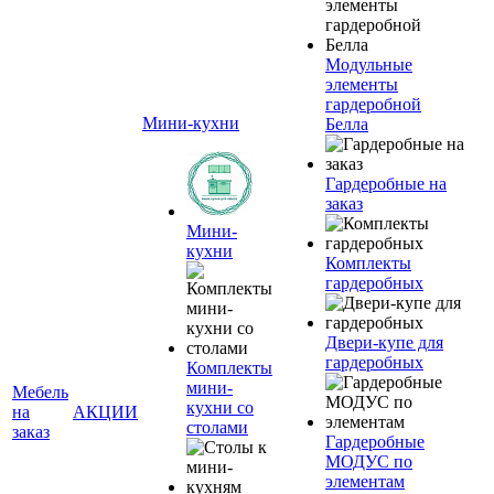
Модульные
элементы
гардеробной
Мини-кухни
Белла
Гардеробные на
заказ
Мини-
кухни
Комплекты
гардеробных
Двери-купе для
гардеробных
Комплекты
мини-
Мебель
кухни со
на
АКЦИИ
столами
заказ
Гардеробные
МОДУС по
элементам