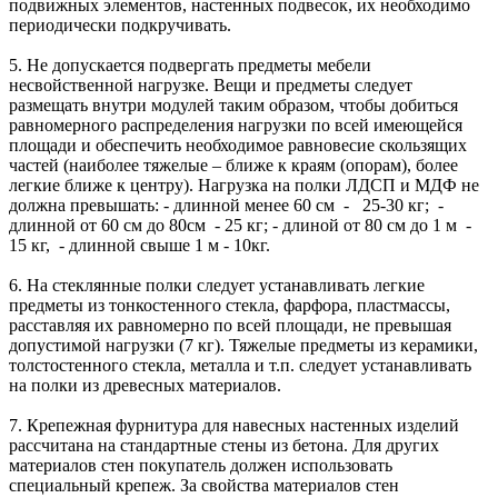
подвижных элементов, настенных подвесок, их необходимо
периодически подкручивать.
5. Не допускается подвергать предметы мебели
несвойственной нагрузке. Вещи и предметы следует
размещать внутри модулей таким образом, чтобы добиться
равномерного распределения нагрузки по всей имеющейся
площади и обеспечить необходимое равновесие скользящих
частей (наиболее тяжелые – ближе к краям (опорам), более
легкие ближе к центру). Нагрузка на полки ЛДСП и МДФ не
должна превышать: - длинной менее 60 см - 25-30 кг; -
длинной от 60 см до 80см - 25 кг; - длиной от 80 см до 1 м -
15 кг, - длинной свыше 1 м - 10кг.
6. На стеклянные полки следует устанавливать легкие
предметы из тонкостенного стекла, фарфора, пластмассы,
расставляя их равномерно по всей площади, не превышая
допустимой нагрузки (7 кг). Тяжелые предметы из керамики,
толстостенного стекла, металла и т.п. следует устанавливать
на полки из древесных материалов.
7. Крепежная фурнитура для навесных настенных изделий
рассчитана на стандартные стены из бетона. Для других
материалов стен покупатель должен использовать
специальный крепеж. За свойства материалов стен