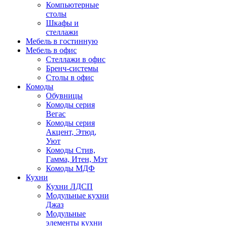
Компьютерные
столы
Шкафы и
стеллажи
Мебель в гостинную
Мебель в офис
Стеллажи в офис
Бренч-системы
Столы в офис
Комоды
Обувницы
Комоды серия
Вегас
Комоды серия
Акцент, Этюд,
Уют
Комоды Стив,
Гамма, Итен, Мэт
Комоды МДФ
Кухни
Кухни ЛДСП
Модульные кухни
Джаз
Модульные
элементы кухни