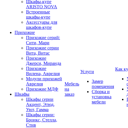
Шкафы-купе
ARISTO NOVA
Встроенные
шкафы-купе
Аксессуары для
шкафов-купе
Прихожие
Прихожие серий:
Сити, Мари
Прихожие серии
Вита, Витас
Прихожие
Джерси, Миранда
Прихожие
Как к
Услуги
Вилена, Аврелия
Модули прихожей
Замер
Аврелия
Мебель
помещения
Прихожие МДФ
на
Сборка и
Шкафы
заказ
установка
Шкафы серии
мебели
Акцент, Этюд,
Уют, Гамма
Шкафы серии:
Бронкс, Стелла,
Стив