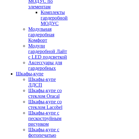
МОДУС по
элементам
Комплекты
гардеробной
МОДУС
Модульная
гардеробная
Комфорт
Модули
гардеробной Лайт
с LED подсветкой
Аксессуары для
гардеробных
Шкафы-купе
Шкафы-купе
ЛДСП
Шкафы-купе со
стеклом Oracal
Шкафы-купе со
стеклом Lacobel
Шкафы-купе с
пескоструйным
рисунком
Шкафы-купе с
фотопечатью