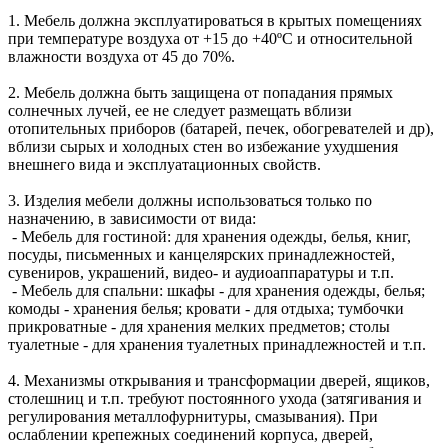
1. Мебель должна эксплуатироваться в крытых помещениях
при температуре воздуха от +15 до +40ºС и относительной
влажности воздуха от 45 до 70%.
2. Мебель должна быть защищена от попадания прямых
солнечных лучей, ее не следует размещать вблизи
отопительных приборов (батарей, печек, обогревателей и др),
вблизи сырых и холодных стен во избежание ухудшения
внешнего вида и эксплуатационных свойств.
3. Изделия мебели должны использоваться только по
назначению, в зависимости от вида:
- Мебель для гостиной: для хранения одежды, белья, книг,
посуды, письменных и канцелярских принадлежностей,
сувениров, украшений, видео- и аудиоаппаратуры и т.п.
- Мебель для спальни: шкафы - для хранения одежды, белья;
комоды - хранения белья; кровати - для отдыха; тумбочки
прикроватные - для хранения мелких предметов; столы
туалетные - для хранения туалетных принадлежностей и т.п.
4. Механизмы открывания и трансформации дверей, ящиков,
столешниц и т.п. требуют постоянного ухода (затягивания и
регулирования металлофурнитуры, смазывания). При
ослаблении крепежных соединений корпуса, дверей,