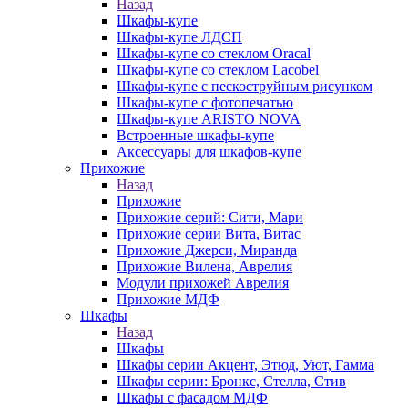
Назад
Шкафы-купе
Шкафы-купе ЛДСП
Шкафы-купе со стеклом Oracal
Шкафы-купе со стеклом Lacobel
Шкафы-купе с пескоструйным рисунком
Шкафы-купе с фотопечатью
Шкафы-купе ARISTO NOVA
Встроенные шкафы-купе
Аксессуары для шкафов-купе
Прихожие
Назад
Прихожие
Прихожие серий: Сити, Мари
Прихожие серии Вита, Витас
Прихожие Джерси, Миранда
Прихожие Вилена, Аврелия
Модули прихожей Аврелия
Прихожие МДФ
Шкафы
Назад
Шкафы
Шкафы серии Акцент, Этюд, Уют, Гамма
Шкафы серии: Бронкс, Стелла, Стив
Шкафы с фасадом МДФ