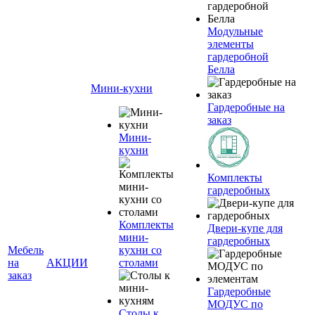
Модульные
элементы
гардеробной
Белла
Мини-кухни
Гардеробные на
заказ
Мини-
кухни
Комплекты
гардеробных
Комплекты
Двери-купе для
мини-
гардеробных
Мебель
кухни со
на
АКЦИИ
столами
заказ
Гардеробные
МОДУС по
Столы к