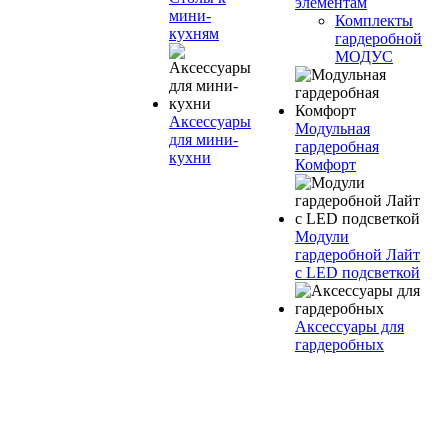
элементам
мини-
Комплекты
кухням
гардеробной
МОДУС
Аксессуары
Модульная
для мини-
гардеробная
кухни
Комфорт
Модули
гардеробной Лайт
с LED подсветкой
Аксессуары для
гардеробных