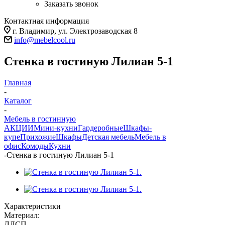
Заказать звонок
Контактная информация
г. Владимир, ул. Электрозаводская 8
info@mebelcool.ru
Стенка в гостиную Лилиан 5-1
Главная
-
Каталог
-
Мебель в гостинную
АКЦИИ
Мини-кухни
Гардеробные
Шкафы-
купе
Прихожие
Шкафы
Детская мебель
Мебель в
офис
Комоды
Кухни
-
Стенка в гостиную Лилиан 5-1
Характеристики
Материал:
ЛДСП