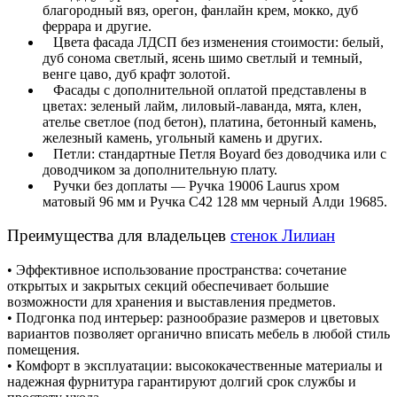
благородный вяз, орегон, фанлайн крем, мокко, дуб
феррара и другие.
Цвета фасада ЛДСП без изменения стоимости: белый,
дуб сонома светлый, ясень шимо светлый и темный,
венге цаво, дуб крафт золотой.
Фасады с дополнительной оплатой представлены в
цветах: зеленый лайм, лиловый-лаванда, мята, клен,
ателье светлое (под бетон), платина, бетонный камень,
железный камень, угольный камень и других.
Петли: стандартные Петля Boyard без доводчика или с
доводчиком за дополнительную плату.
Ручки без доплаты — Ручка 19006 Laurus хром
матовый 96 мм и Ручка С42 128 мм черный Алди 19685.
Преимущества для владельцев
стенок Лилиан
• Эффективное использование пространства: сочетание
открытых и закрытых секций обеспечивает большие
возможности для хранения и выставления предметов.
• Подгонка под интерьер: разнообразие размеров и цветовых
вариантов позволяет органично вписать мебель в любой стиль
помещения.
• Комфорт в эксплуатации: высококачественные материалы и
надежная фурнитура гарантируют долгий срок службы и