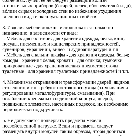
солнечных лучей, ее не следует размещать вблизи
отопительных приборов (батарей, печек, обогревателей и др),
вблизи сырых и холодных стен во избежание ухудшения
внешнего вида и эксплуатационных свойств.
3. Изделия мебели должны использоваться только по
назначению, в зависимости от вида:
- Мебель для гостиной: для хранения одежды, белья, книг,
посуды, письменных и канцелярских принадлежностей,
сувениров, украшений, видео- и аудиоаппаратуры и т.п.
- Мебель для спальни: шкафы - для хранения одежды, белья;
комоды - хранения белья; кровати - для отдыха; тумбочки
прикроватные - для хранения мелких предметов; столы
туалетные - для хранения туалетных принадлежностей и т.п.
4. Механизмы открывания и трансформации дверей, ящиков,
столешниц и т.п. требуют постоянного ухода (затягивания и
регулирования металлофурнитуры, смазывания). При
ослаблении крепежных соединений корпуса, дверей,
подвижных элементов, настенных подвесок, их необходимо
периодически подкручивать.
5. Не допускается подвергать предметы мебели
несвойственной нагрузке. Вещи и предметы следует
размещать внутри модулей таким образом, чтобы добиться