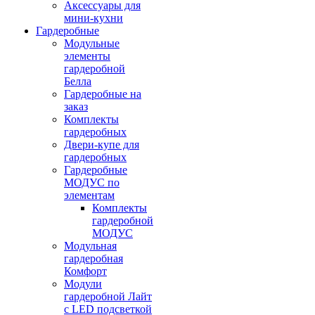
Аксессуары для
мини-кухни
Гардеробные
Модульные
элементы
гардеробной
Белла
Гардеробные на
заказ
Комплекты
гардеробных
Двери-купе для
гардеробных
Гардеробные
МОДУС по
элементам
Комплекты
гардеробной
МОДУС
Модульная
гардеробная
Комфорт
Модули
гардеробной Лайт
с LED подсветкой