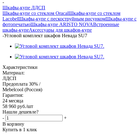
-
Шкафы-купе ЛДСП
Шкафы-купе со стеклом Oracal
Шкафы-купе со стеклом
Lacobel
Шкафы-купе с пескоструйным рисунком
Шкафы-купе с
фотопечатью
Шкафы-купе ARISTO NOVA
Встроенные
шкафы-купе
Аксессуары для шкафов-купе
-
Угловой комплект шкафов Невада SU7
Характеристики
Материал:
ЛДСП
Предоплата 30% /
Mebelcool (Россия)
Гарантия:
24 месяца
58 960
руб.
/шт
Нашли дешевле?
-
+
В корзину
Купить в 1 клик