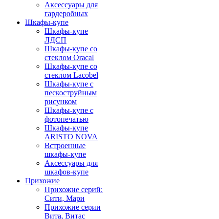
Аксессуары для
гардеробных
Шкафы-купе
Шкафы-купе
ЛДСП
Шкафы-купе со
стеклом Oracal
Шкафы-купе со
стеклом Lacobel
Шкафы-купе с
пескоструйным
рисунком
Шкафы-купе с
фотопечатью
Шкафы-купе
ARISTO NOVA
Встроенные
шкафы-купе
Аксессуары для
шкафов-купе
Прихожие
Прихожие серий:
Сити, Мари
Прихожие серии
Вита, Витас