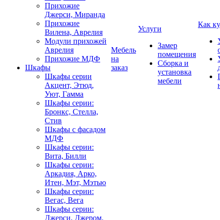
Прихожие
Джерси, Миранда
Прихожие
Как к
Услуги
Вилена, Аврелия
Модули прихожей
Замер
Аврелия
Мебель
помещения
Прихожие МДФ
на
Сборка и
Шкафы
заказ
установка
Шкафы серии
мебели
Акцент, Этюд,
Уют, Гамма
Шкафы серии:
Бронкс, Стелла,
Стив
Шкафы с фасадом
МДФ
Шкафы серии:
Вита, Билли
Шкафы серии:
Аркадия, Арко,
Итен, Мэт, Мэтью
Шкафы серии:
Вегас, Вега
Шкафы серии:
Джерси, Джером,