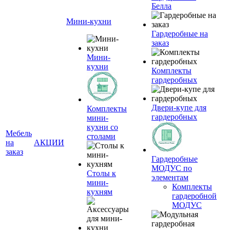
Белла
Мини-кухни
Гардеробные на
заказ
Мини-
кухни
Комплекты
гардеробных
Двери-купе для
Комплекты
гардеробных
мини-
кухни со
Мебель
столами
на
АКЦИИ
заказ
Гардеробные
МОДУС по
Столы к
элементам
мини-
Комплекты
кухням
гардеробной
МОДУС