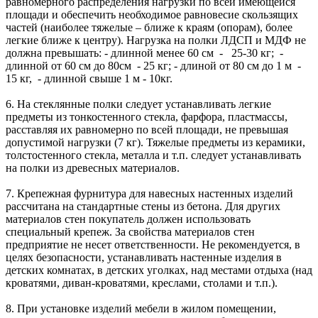
равномерного распределения нагрузки по всей имеющейся
площади и обеспечить необходимое равновесие скользящих
частей (наиболее тяжелые – ближе к краям (опорам), более
легкие ближе к центру). Нагрузка на полки ЛДСП и МДФ не
должна превышать: - длинной менее 60 см - 25-30 кг; -
длинной от 60 см до 80см - 25 кг; - длиной от 80 см до 1 м -
15 кг, - длинной свыше 1 м - 10кг.
6. На стеклянные полки следует устанавливать легкие
предметы из тонкостенного стекла, фарфора, пластмассы,
расставляя их равномерно по всей площади, не превышая
допустимой нагрузки (7 кг). Тяжелые предметы из керамики,
толстостенного стекла, металла и т.п. следует устанавливать
на полки из древесных материалов.
7. Крепежная фурнитура для навесных настенных изделий
рассчитана на стандартные стены из бетона. Для других
материалов стен покупатель должен использовать
специальный крепеж. За свойства материалов стен
предприятие не несет ответственности. Не рекомендуется, в
целях безопасности, устанавливать настенные изделия в
детских комнатах, в детских уголках, над местами отдыха (над
кроватями, диван-кроватями, креслами, столами и т.п.).
8. При установке изделий мебели в жилом помещении,