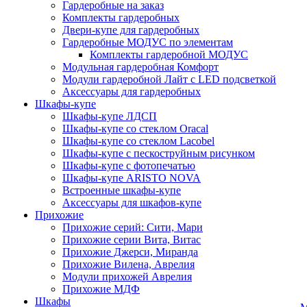
Гардеробные на заказ
Комплекты гардеробных
Двери-купе для гардеробных
Гардеробные МОДУС по элементам
Комплекты гардеробной МОДУС
Модульная гардеробная Комфорт
Модули гардеробной Лайт с LED подсветкой
Аксессуары для гардеробных
Шкафы-купе
Шкафы-купе ЛДСП
Шкафы-купе со стеклом Oracal
Шкафы-купе со стеклом Lacobel
Шкафы-купе с пескоструйным рисунком
Шкафы-купе с фотопечатью
Шкафы-купе ARISTO NOVA
Встроенные шкафы-купе
Аксессуары для шкафов-купе
Прихожие
Прихожие серий: Сити, Мари
Прихожие серии Вита, Витас
Прихожие Джерси, Миранда
Прихожие Вилена, Аврелия
Модули прихожей Аврелия
Прихожие МДФ
Шкафы