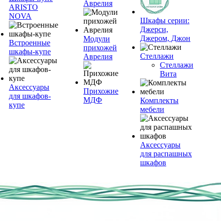
Аврелия
ARISTO
NOVA
Шкафы серии:
Джерси,
Джером, Джон
Модули
Встроенные
прихожей
шкафы-купе
Стеллажи
Аврелия
Стеллажи
Вита
Аксессуары
Прихожие
для шкафов-
МДФ
Комплекты
купе
мебели
Аксессуары
для распашных
шкафов