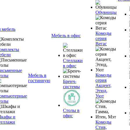
Обувницы
я мебель
Комоды
Мебель в офис
серия
Вегас
омплекты
ебели
Стеллажи
в офис
исьменные
Комоды
Мебель в
толы
серия
гостинную
Бренч-
Акцент,
системы
Этюд,
омпьютерные
Уют
толы
Столы в
офис
кафы и
теллажи
Комоды
Стив,