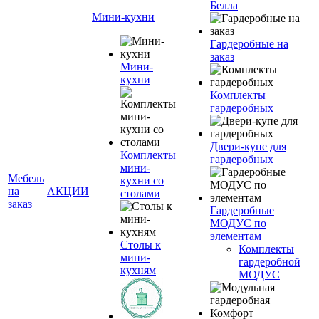
Белла
Мини-кухни
Гардеробные на
заказ
Мини-
кухни
Комплекты
гардеробных
Двери-купе для
Комплекты
гардеробных
мини-
Мебель
кухни со
на
АКЦИИ
столами
заказ
Гардеробные
МОДУС по
элементам
Столы к
Комплекты
мини-
гардеробной
кухням
МОДУС