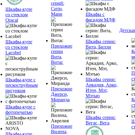
серий:
Сити,
Шкафы-купе
Мари
Шкафы с
со стеклом
фасадом МДФ
Oracal
Детска
Шкафы серии:
Шкафы-купе
Прихожие
Вита, Билли
со стеклом
серии
К
Lacobel
Вита,
м
Витас
П
с
Шкафы серии:
Шкафы-купе с
Аркадия, Арко,
пескоструйным
Прихожие
Итен, Мэт,
рисунком
Джерси,
Мэтью
Миранда
К
с
Шкафы-купе с
фотопечатью
Шкафы серии:
Ш
Вегас, Вега
Прихожие
с
Вилена,
Шкафы-купе