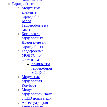
Гардеробные
Модульные
элементы
гардеробной
Белла
Гардеробные на
заказ
Комплекты
гардеробных
Двери-купе для
гардеробных
Гардеробные
МОДУС по
элементам
Комплекты
гардеробной
МОДУС
Модульная
гардеробная
Комфорт
Модули
гардеробной Лайт
с LED подсветкой
Аксессуары для
гардеробных