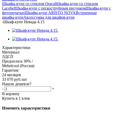
Шкафы-купе со стеклом Oracal
Шкафы-купе со стеклом
Lacobel
Шкафы-купе с пескоструйным рисунком
Шкафы-купе с
фотопечатью
Шкафы-купе ARISTO NOVA
Встроенные
шкафы-купе
Аксессуары для шкафов-купе
-
Шкаф-купе Невада 4.15
Характеристики
Материал:
ЛДСП
Предоплата 30% /
Mebelcool (Россия)
Гарантия:
24 месяцев
33 070
руб.
/шт
Нашли дешевле?
-
+
В корзину
Купить в 1 клик
Изменить характеристики