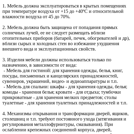
1. Мебель должна эксплуатироваться в крытых помещениях
при температуре воздуха от +15 до +40ºС и относительной
влажности воздуха от 45 до 70%.
2. Мебель должна быть защищена от попадания прямых
солнечных лучей, ее не следует размещать вблизи
отопительных приборов (батарей, печек, обогревателей и др),
вблизи сырых и холодных стен во избежание ухудшения
внешнего вида и эксплуатационных свойств.
3. Изделия мебели должны использоваться только по
назначению, в зависимости от вида:
- Мебель для гостиной: для хранения одежды, белья, книг,
посуды, письменных и канцелярских принадлежностей,
сувениров, украшений, видео- и аудиоаппаратуры и т.п.
- Мебель для спальни: шкафы - для хранения одежды, белья;
комоды - хранения белья; кровати - для отдыха; тумбочки
прикроватные - для хранения мелких предметов; столы
туалетные - для хранения туалетных принадлежностей и т.п.
4. Механизмы открывания и трансформации дверей, ящиков,
столешниц и т.п. требуют постоянного ухода (затягивания и
регулирования металлофурнитуры, смазывания). При
ослаблении крепежных соединений корпуса, дверей,