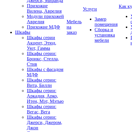
Джерси, Миранда
Прихожие
Как к
Услуги
Вилена, Аврелия
Модули прихожей
Замер
Аврелия
Мебель
помещения
Прихожие МДФ
на
Сборка и
Шкафы
заказ
установка
Шкафы серии
мебели
Акцент, Этюд,
Уют, Гамма
Шкафы серии:
Бронкс, Стелла,
Стив
Шкафы с фасадом
МДФ
Шкафы серии:
Вита, Билли
Шкафы серии:
Аркадия, Арко,
Итен, Мэт, Мэтью
Шкафы серии:
Вегас, Вега
Шкафы серии:
Джерси, Джером,
Джон