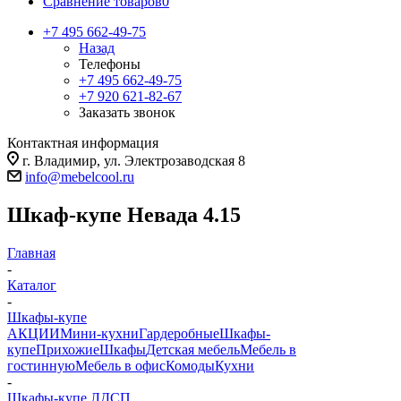
Сравнение товаров
0
+7 495 662-49-75
Назад
Телефоны
+7 495 662-49-75
+7 920 621-82-67
Заказать звонок
Контактная информация
г. Владимир, ул. Электрозаводская 8
info@mebelcool.ru
Шкаф-купе Невада 4.15
Главная
-
Каталог
-
Шкафы-купе
АКЦИИ
Мини-кухни
Гардеробные
Шкафы-
купе
Прихожие
Шкафы
Детская мебель
Мебель в
гостинную
Мебель в офис
Комоды
Кухни
-
Шкафы-купе ЛДСП