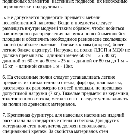
подвижных элементов, настенных подвесок, их необходимо
периодически подкручивать.
5. Не допускается подвергать предметы мебели
несвойственной нагрузке. Вещи и предметы следует
размещать внутри модулей таким образом, чтобы добиться
равномерного распределения нагрузки по всей имеющейся
площади и обеспечить необходимое равновесие скользящих
частей (наиболее тяжелые – ближе к краям (опорам), более
легкие ближе к центру). Нагрузка на полки ЛДСП и МДФ не
должна превышать: - длинной менее 60 см - 25-30 кг; -
длинной от 60 см до 80см - 25 кг; - длиной от 80 см до 1 м -
15 кг, - длинной свыше 1 м - 10кг.
6. На стеклянные полки следует устанавливать легкие
предметы из тонкостенного стекла, фарфора, пластмассы,
расставляя их равномерно по всей площади, не превышая
допустимой нагрузки (7 кг). Тяжелые предметы из керамики,
толстостенного стекла, металла и т.п. следует устанавливать
на полки из древесных материалов.
7. Крепежная фурнитура для навесных настенных изделий
рассчитана на стандартные стены из бетона. Для других
материалов стен покупатель должен использовать
специальный крепеж. За свойства материалов стен