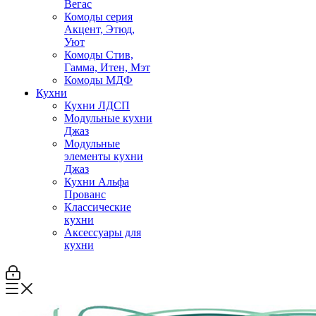
Вегас
Комоды серия
Акцент, Этюд,
Уют
Комоды Стив,
Гамма, Итен, Мэт
Комоды МДФ
Кухни
Кухни ЛДСП
Модульные кухни
Джаз
Модульные
элементы кухни
Джаз
Кухни Альфа
Прованс
Классические
кухни
Аксессуары для
кухни