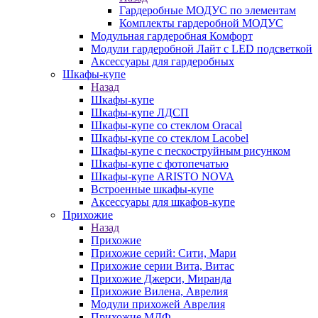
Гардеробные МОДУС по элементам
Комплекты гардеробной МОДУС
Модульная гардеробная Комфорт
Модули гардеробной Лайт с LED подсветкой
Аксессуары для гардеробных
Шкафы-купе
Назад
Шкафы-купе
Шкафы-купе ЛДСП
Шкафы-купе со стеклом Oracal
Шкафы-купе со стеклом Lacobel
Шкафы-купе с пескоструйным рисунком
Шкафы-купе с фотопечатью
Шкафы-купе ARISTO NOVA
Встроенные шкафы-купе
Аксессуары для шкафов-купе
Прихожие
Назад
Прихожие
Прихожие серий: Сити, Мари
Прихожие серии Вита, Витас
Прихожие Джерси, Миранда
Прихожие Вилена, Аврелия
Модули прихожей Аврелия
Прихожие МДФ