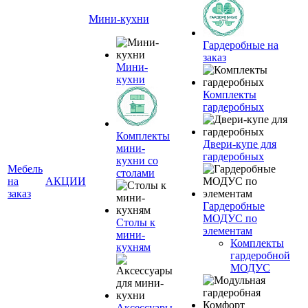
Мини-кухни
Гардеробные на
заказ
Мини-
кухни
Комплекты
гардеробных
Комплекты
Двери-купе для
мини-
гардеробных
кухни со
Мебель
столами
на
АКЦИИ
заказ
Гардеробные
МОДУС по
Столы к
элементам
мини-
Комплекты
кухням
гардеробной
МОДУС
Аксессуары