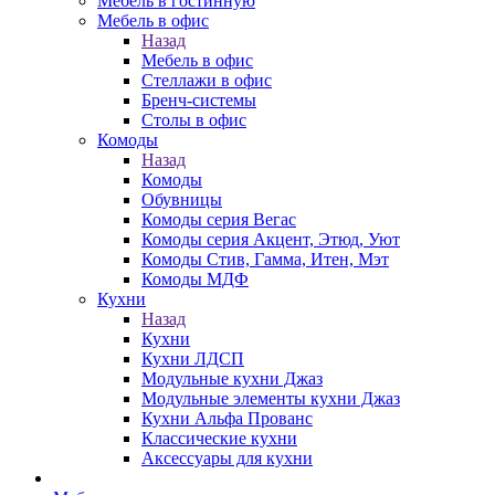
Мебель в гостинную
Мебель в офис
Назад
Мебель в офис
Стеллажи в офис
Бренч-системы
Столы в офис
Комоды
Назад
Комоды
Обувницы
Комоды серия Вегас
Комоды серия Акцент, Этюд, Уют
Комоды Стив, Гамма, Итен, Мэт
Комоды МДФ
Кухни
Назад
Кухни
Кухни ЛДСП
Модульные кухни Джаз
Модульные элементы кухни Джаз
Кухни Альфа Прованс
Классические кухни
Аксессуары для кухни