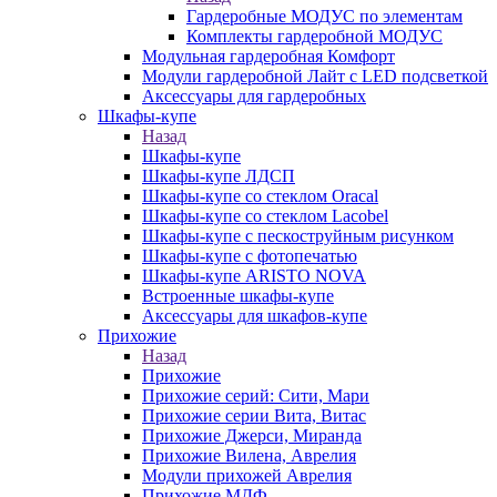
Гардеробные МОДУС по элементам
Комплекты гардеробной МОДУС
Модульная гардеробная Комфорт
Модули гардеробной Лайт с LED подсветкой
Аксессуары для гардеробных
Шкафы-купе
Назад
Шкафы-купе
Шкафы-купе ЛДСП
Шкафы-купе со стеклом Oracal
Шкафы-купе со стеклом Lacobel
Шкафы-купе с пескоструйным рисунком
Шкафы-купе с фотопечатью
Шкафы-купе ARISTO NOVA
Встроенные шкафы-купе
Аксессуары для шкафов-купе
Прихожие
Назад
Прихожие
Прихожие серий: Сити, Мари
Прихожие серии Вита, Витас
Прихожие Джерси, Миранда
Прихожие Вилена, Аврелия
Модули прихожей Аврелия
Прихожие МДФ