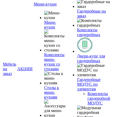
Мини-кухни
Гардеробные на
заказ
Мини-
кухни
Комплекты
гардеробных
Комплекты
Двери-купе для
мини-
гардеробных
Мебель
кухни со
на
АКЦИИ
столами
заказ
Гардеробные
МОДУС по
Столы к
элементам
мини-
Комплекты
кухням
гардеробной
МОДУС