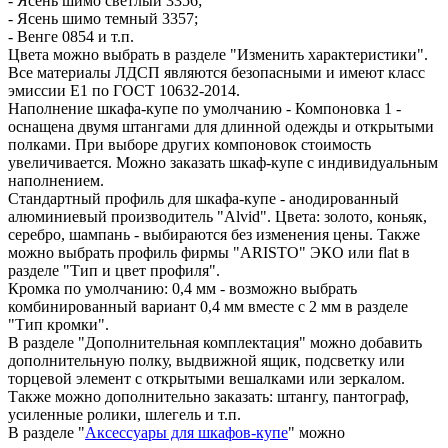
- Ясень шимо светлый 3356;
- Ясень шимо темный 3357;
- Венге 0854 и т.п.
Цвета можно выбрать в разделе "Изменить характеристики".
Все материалы ЛДСП являются безопасными и имеют класс
эмиссии Е1 по ГОСТ 10632-2014.
Наполнение шкафа-купе по умолчанию - Компоновка 1 -
оснащена двумя штангами для длинной одежды и открытыми
полками. При выборе других компоновок стоимость
увеличивается. Можно заказать шкаф-купе с индивидуальным
наполнением.
Стандартный профиль для шкафа-купе - анодированный
алюминиевый производитель "Alvid". Цвета: золото, коньяк,
серебро, шампань - выбираются без изменения цены. Также
можно выбрать профиль фирмы "ARISTO" ЭКО или flat в
разделе "Тип и цвет профиля".
Кромка по умолчанию: 0,4 мм - возможно выбрать
комбинированный вариант 0,4 мм вместе с 2 мм в разделе
"Тип кромки".
В разделе "Дополнительная комплектация" можно добавить
дополнительную полку, выдвижной ящик, подсветку или
торцевой элемент с открытыми вешалками или зеркалом.
Также можно дополнительно заказать: штангу, пантограф,
усиленные ролики, шлегель и т.п.
В разделе "
Аксессуары для шкафов-купе
" можно