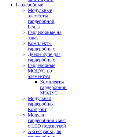
Гардеробные
Модульные
элементы
гардеробной
Белла
Гардеробные на
заказ
Комплекты
гардеробных
Двери-купе для
гардеробных
Гардеробные
МОДУС по
элементам
Комплекты
гардеробной
МОДУС
Модульная
гардеробная
Комфорт
Модули
гардеробной Лайт
с LED подсветкой
Аксессуары для
гардеробных