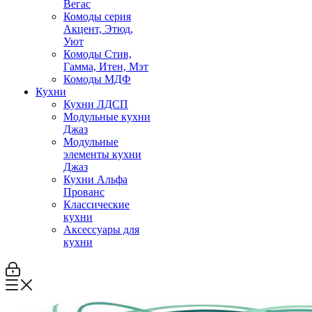
Вегас
Комоды серия
Акцент, Этюд,
Уют
Комоды Стив,
Гамма, Итен, Мэт
Комоды МДФ
Кухни
Кухни ЛДСП
Модульные кухни
Джаз
Модульные
элементы кухни
Джаз
Кухни Альфа
Прованс
Классические
кухни
Аксессуары для
кухни