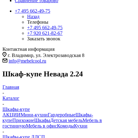
Сравнение товаров
0
+7 495 662-49-75
Назад
Телефоны
+7 495 662-49-75
+7 920 621-82-67
Заказать звонок
Контактная информация
г. Владимир, ул. Электрозаводская 8
info@mebelcool.ru
Шкаф-купе Невада 2.24
Главная
-
Каталог
-
Шкафы-купе
АКЦИИ
Мини-кухни
Гардеробные
Шкафы-
купе
Прихожие
Шкафы
Детская мебель
Мебель в
гостинную
Мебель в офис
Комоды
Кухни
-
Шкафы-купе ЛДСП