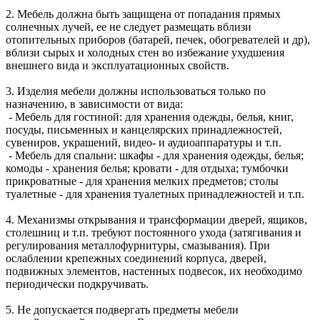
2. Мебель должна быть защищена от попадания прямых
солнечных лучей, ее не следует размещать вблизи
отопительных приборов (батарей, печек, обогревателей и др),
вблизи сырых и холодных стен во избежание ухудшения
внешнего вида и эксплуатационных свойств.
3. Изделия мебели должны использоваться только по
назначению, в зависимости от вида:
- Мебель для гостиной: для хранения одежды, белья, книг,
посуды, письменных и канцелярских принадлежностей,
сувениров, украшений, видео- и аудиоаппаратуры и т.п.
- Мебель для спальни: шкафы - для хранения одежды, белья;
комоды - хранения белья; кровати - для отдыха; тумбочки
прикроватные - для хранения мелких предметов; столы
туалетные - для хранения туалетных принадлежностей и т.п.
4. Механизмы открывания и трансформации дверей, ящиков,
столешниц и т.п. требуют постоянного ухода (затягивания и
регулирования металлофурнитуры, смазывания). При
ослаблении крепежных соединений корпуса, дверей,
подвижных элементов, настенных подвесок, их необходимо
периодически подкручивать.
5. Не допускается подвергать предметы мебели