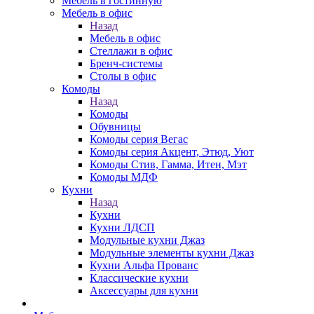
Мебель в гостинную
Мебель в офис
Назад
Мебель в офис
Стеллажи в офис
Бренч-системы
Столы в офис
Комоды
Назад
Комоды
Обувницы
Комоды серия Вегас
Комоды серия Акцент, Этюд, Уют
Комоды Стив, Гамма, Итен, Мэт
Комоды МДФ
Кухни
Назад
Кухни
Кухни ЛДСП
Модульные кухни Джаз
Модульные элементы кухни Джаз
Кухни Альфа Прованс
Классические кухни
Аксессуары для кухни