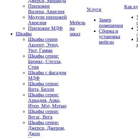
Джерси, Миранда
Прихожие
Как к
Услуги
Вилена, Аврелия
Модули прихожей
Замер
Аврелия
Мебель
помещения
Прихожие МДФ
на
Сборка и
Шкафы
заказ
установка
Шкафы серии
мебели
Акцент, Этюд,
Уют, Гамма
Шкафы серии:
Бронкс, Стелла,
Стив
Шкафы с фасадом
МДФ
Шкафы серии:
Вита, Билли
Шкафы серии:
Аркадия, Арко,
Итен, Мэт, Мэтью
Шкафы серии:
Вегас, Вега
Шкафы серии:
Джерси, Джером,
Джон