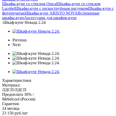
Шкафы-купе со стеклом Oracal
Шкафы-купе со стеклом
Lacobel
Шкафы-купе с пескоструйным рисунком
Шкафы-купе с
фотопечатью
Шкафы-купе ARISTO NOVA
Встроенные
шкафы-купе
Аксессуары для шкафов-купе
-
Шкаф-купе Невада 2.24
Previous
Next
Характеристики
Материал:
ЛДСП/ЛДСП
Предоплата 30% /
Mebelcool (Россия)
Гарантия:
24 месяца
23 150
руб.
/шт