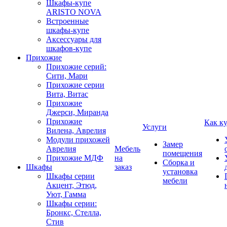
Шкафы-купе
ARISTO NOVA
Встроенные
шкафы-купе
Аксессуары для
шкафов-купе
Прихожие
Прихожие серий:
Сити, Мари
Прихожие серии
Вита, Витас
Прихожие
Джерси, Миранда
Прихожие
Как к
Услуги
Вилена, Аврелия
Модули прихожей
Замер
Аврелия
Мебель
помещения
Прихожие МДФ
на
Сборка и
Шкафы
заказ
установка
Шкафы серии
мебели
Акцент, Этюд,
Уют, Гамма
Шкафы серии:
Бронкс, Стелла,
Стив