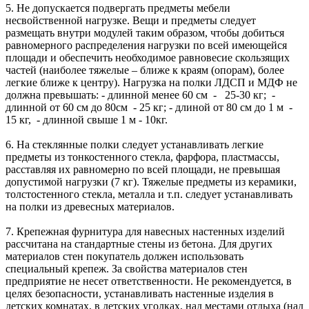
5. Не допускается подвергать предметы мебели
несвойственной нагрузке. Вещи и предметы следует
размещать внутри модулей таким образом, чтобы добиться
равномерного распределения нагрузки по всей имеющейся
площади и обеспечить необходимое равновесие скользящих
частей (наиболее тяжелые – ближе к краям (опорам), более
легкие ближе к центру). Нагрузка на полки ЛДСП и МДФ не
должна превышать: - длинной менее 60 см - 25-30 кг; -
длинной от 60 см до 80см - 25 кг; - длиной от 80 см до 1 м -
15 кг, - длинной свыше 1 м - 10кг.
6. На стеклянные полки следует устанавливать легкие
предметы из тонкостенного стекла, фарфора, пластмассы,
расставляя их равномерно по всей площади, не превышая
допустимой нагрузки (7 кг). Тяжелые предметы из керамики,
толстостенного стекла, металла и т.п. следует устанавливать
на полки из древесных материалов.
7. Крепежная фурнитура для навесных настенных изделий
рассчитана на стандартные стены из бетона. Для других
материалов стен покупатель должен использовать
специальный крепеж. За свойства материалов стен
предприятие не несет ответственности. Не рекомендуется, в
целях безопасности, устанавливать настенные изделия в
детских комнатах, в детских уголках, над местами отдыха (над