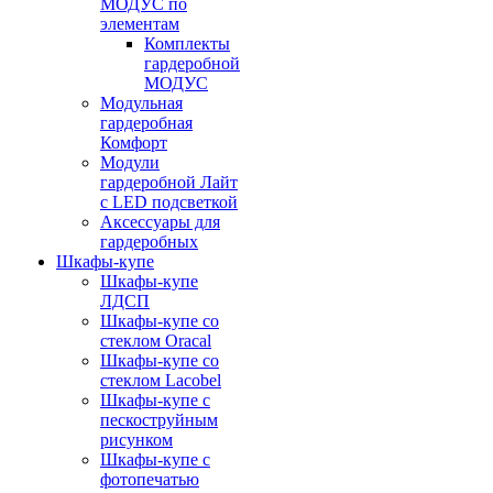
МОДУС по
элементам
Комплекты
гардеробной
МОДУС
Модульная
гардеробная
Комфорт
Модули
гардеробной Лайт
с LED подсветкой
Аксессуары для
гардеробных
Шкафы-купе
Шкафы-купе
ЛДСП
Шкафы-купе со
стеклом Oracal
Шкафы-купе со
стеклом Lacobel
Шкафы-купе с
пескоструйным
рисунком
Шкафы-купе с
фотопечатью