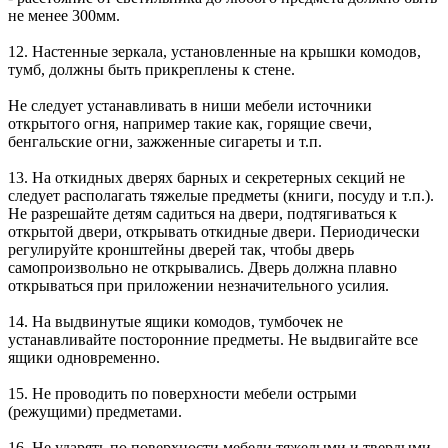
не менее 300мм.
12. Настенные зеркала, установленные на крышки комодов,
тумб, должны быть прикреплены к стене.
Не следует устанавливать в ниши мебели источники
открытого огня, например такие как, горящие свечи,
бенгальские огни, зажженные сигареты и т.п.
13. На откидных дверях барных и секретерных секций не
следует располагать тяжелые предметы (книги, посуду и т.п.).
Не разрешайте детям садиться на двери, подтягиваться к
открытой двери, открывать откидные двери. Периодически
регулируйте кронштейны дверей так, чтобы дверь
самопроизвольно не открывались. Дверь должна плавно
открываться при приложении незначительного усилия.
14. На выдвинутые ящики комодов, тумбочек не
устанавливайте посторонние предметы. Не выдвигайте все
ящики одновременно.
15. Не проводить по поверхности мебели острыми
(режущими) предметами.
16. Не ударять по поверхности мебели тяжелыми и твердыми