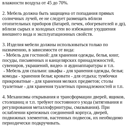
влажности воздуха от 45 до 70%.
2. Мебель должна быть защищена от попадания прямых
солнечных лучей, ее не следует размещать вблизи
отопительных приборов (батарей, печек, обогревателей и др),
вблизи сырых и холодных стен во избежание ухудшения
внешнего вида и эксплуатационных свойств.
3. Изделия мебели должны использоваться только по
назначению, в зависимости от вида:
- Мебель для гостиной: для хранения одежды, белья, книг,
посуды, письменных и канцелярских принадлежностей,
сувениров, украшений, видео- и аудиоаппаратуры и т.п.
- Мебель для спальни: шкафы - для хранения одежды, белья;
комоды - хранения белья; кровати - для отдыха; тумбочки
прикроватные - для хранения мелких предметов; столы
туалетные - для хранения туалетных принадлежностей и т.п.
4. Механизмы открывания и трансформации дверей, ящиков,
столешниц и т.п. требуют постоянного ухода (затягивания и
регулирования металлофурнитуры, смазывания). При
ослаблении крепежных соединений корпуса, дверей,
подвижных элементов, настенных подвесок, их необходимо
периодически подкручивать.