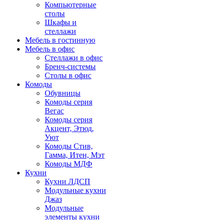
Компьютерные
столы
Шкафы и
стеллажи
Мебель в гостинную
Мебель в офис
Стеллажи в офис
Бренч-системы
Столы в офис
Комоды
Обувницы
Комоды серия
Вегас
Комоды серия
Акцент, Этюд,
Уют
Комоды Стив,
Гамма, Итен, Мэт
Комоды МДФ
Кухни
Кухни ЛДСП
Модульные кухни
Джаз
Модульные
элементы кухни