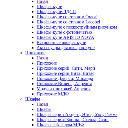
Назад
Шкафы-купе
Шкафы-купе ЛДСП
Шкафы-купе со стеклом Oracal
Шкафы-купе со стеклом Lacobel
Шкафы-купе с пескоструйным рисунком
Шкафы-купе с фотопечатью
Шкафы-купе ARISTO NOVA
Встроенные шкафы-купе
Аксессуары для шкафов-купе
Прихожие
Назад
Прихожие
Прихожие серий: Сити, Мари
Прихожие серии Вита, Витас
Прихожие Джерси, Миранда
Прихожие Вилена, Аврелия
Модули прихожей Аврелия
Прихожие МДФ
Шкафы
Назад
Шкафы
Шкафы серии Акцент, Этюд, Уют, Гамма
Шкафы серии: Бронкс, Стелла, Стив
Шкафы с фасадом МДФ