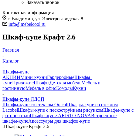
Заказать звонок
Контактная информация
г. Владимир, ул. Электрозаводская 8
info@mebelcool.ru
Шкаф-купе Крафт 2.6
Главная
-
Каталог
-
Шкафы-купе
АКЦИИ
Мини-кухни
Гардеробные
Шкафы-
купе
Прихожие
Шкафы
Детская мебель
Мебель в
гостинную
Мебель в офис
Комоды
Кухни
-
Шкафы-купе ЛДСП
Шкафы-купе со стеклом Oracal
Шкафы-купе со стеклом
Lacobel
Шкафы-купе с пескоструйным рисунком
Шкафы-купе с
фотопечатью
Шкафы-купе ARISTO NOVA
Встроенные
шкафы-купе
Аксессуары для шкафов-купе
-
Шкаф-купе Крафт 2.6