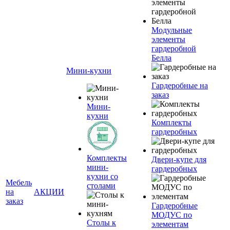
Модульные
элементы
гардеробной
Белла
Мини-кухни
Гардеробные на
заказ
Мини-
кухни
Комплекты
гардеробных
Комплекты
Двери-купе для
мини-
гардеробных
кухни со
Мебель
столами
на
АКЦИИ
заказ
Гардеробные
МОДУС по
Столы к
элементам