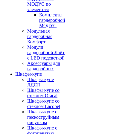
МОДУС по
элементам
Комплекты
гардеробной
МОДУС
Модульная
гардеробная
Комфорт
Модули
гардеробной Лайт
с LED подсветкой
Аксессуары для
гардеробных
Шкафы-купе
Шкафы-купе
ЛДСП
Шкафы-купе со
стеклом Oracal
Шкафы-купе со
стеклом Lacobel
Шкафы-купе с
пескоструйным
рисунком
Шкафы-купе с
фотопечатью