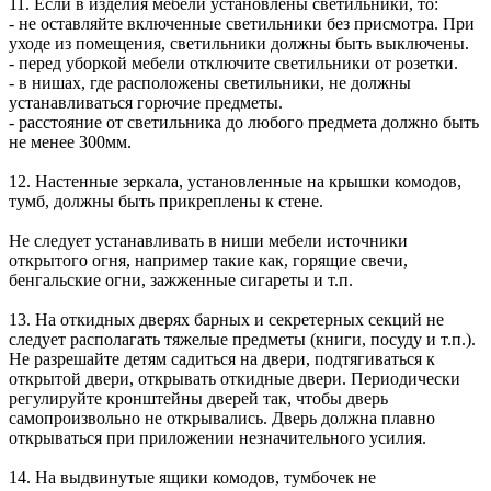
11. Если в изделия мебели установлены светильники, то:
- не оставляйте включенные светильники без присмотра. При
уходе из помещения, светильники должны быть выключены.
- перед уборкой мебели отключите светильники от розетки.
- в нишах, где расположены светильники, не должны
устанавливаться горючие предметы.
- расстояние от светильника до любого предмета должно быть
не менее 300мм.
12. Настенные зеркала, установленные на крышки комодов,
тумб, должны быть прикреплены к стене.
Не следует устанавливать в ниши мебели источники
открытого огня, например такие как, горящие свечи,
бенгальские огни, зажженные сигареты и т.п.
13. На откидных дверях барных и секретерных секций не
следует располагать тяжелые предметы (книги, посуду и т.п.).
Не разрешайте детям садиться на двери, подтягиваться к
открытой двери, открывать откидные двери. Периодически
регулируйте кронштейны дверей так, чтобы дверь
самопроизвольно не открывались. Дверь должна плавно
открываться при приложении незначительного усилия.
14. На выдвинутые ящики комодов, тумбочек не