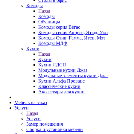
Столы в офис
Комоды
Назад
Комоды
Обувницы
Комоды серия Вегас
Комоды серия Акцент, Этюд, Уют
Комоды Стив, Гамма, Итен, Мэт
Комоды МДФ
Кухни
Назад
Кухни
Кухни ЛДСП
Модульные кухни Джаз
Модульные элементы кухни Джаз
Кухни Альфа Прованс
Классические кухни
Аксессуары для кухни
Мебель на заказ
Услуги
Назад
Услуги
Замер помещения
Сборка и установка мебели