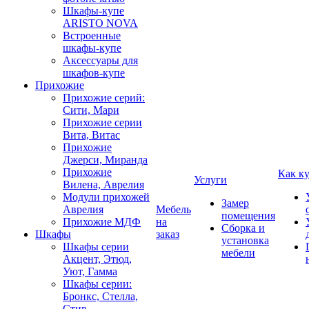
Шкафы-купе
ARISTO NOVA
Встроенные
шкафы-купе
Аксессуары для
шкафов-купе
Прихожие
Прихожие серий:
Сити, Мари
Прихожие серии
Вита, Витас
Прихожие
Джерси, Миранда
Прихожие
Как к
Услуги
Вилена, Аврелия
Модули прихожей
Замер
Аврелия
Мебель
помещения
Прихожие МДФ
на
Сборка и
Шкафы
заказ
установка
Шкафы серии
мебели
Акцент, Этюд,
Уют, Гамма
Шкафы серии:
Бронкс, Стелла,
Стив