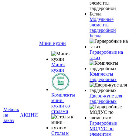
Модульные
элементы
гардеробной
Белла
Мини-кухни
Гардеробные на
заказ
Мини-
кухни
Комплекты
гардеробных
Комплекты
Двери-купе для
мини-
гардеробных
кухни со
Мебель
столами
на
АКЦИИ
заказ
Гардеробные
МОДУС по
Столы к
элементам