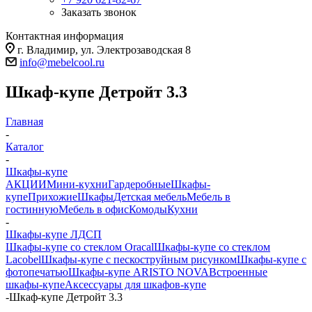
Заказать звонок
Контактная информация
г. Владимир, ул. Электрозаводская 8
info@mebelcool.ru
Шкаф-купе Детройт 3.3
Главная
-
Каталог
-
Шкафы-купе
АКЦИИ
Мини-кухни
Гардеробные
Шкафы-
купе
Прихожие
Шкафы
Детская мебель
Мебель в
гостинную
Мебель в офис
Комоды
Кухни
-
Шкафы-купе ЛДСП
Шкафы-купе со стеклом Oracal
Шкафы-купе со стеклом
Lacobel
Шкафы-купе с пескоструйным рисунком
Шкафы-купе с
фотопечатью
Шкафы-купе ARISTO NOVA
Встроенные
шкафы-купе
Аксессуары для шкафов-купе
-
Шкаф-купе Детройт 3.3