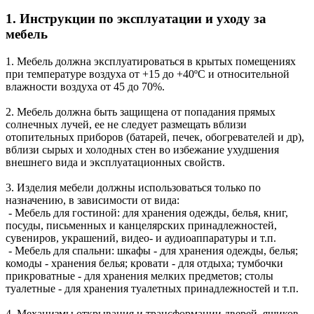
1. Инструкции по эксплуатации и уходу за
мебель
1. Мебель должна эксплуатироваться в крытых помещениях
при температуре воздуха от +15 до +40ºС и относительной
влажности воздуха от 45 до 70%.
2. Мебель должна быть защищена от попадания прямых
солнечных лучей, ее не следует размещать вблизи
отопительных приборов (батарей, печек, обогревателей и др),
вблизи сырых и холодных стен во избежание ухудшения
внешнего вида и эксплуатационных свойств.
3. Изделия мебели должны использоваться только по
назначению, в зависимости от вида:
- Мебель для гостиной: для хранения одежды, белья, книг,
посуды, письменных и канцелярских принадлежностей,
сувениров, украшений, видео- и аудиоаппаратуры и т.п.
- Мебель для спальни: шкафы - для хранения одежды, белья;
комоды - хранения белья; кровати - для отдыха; тумбочки
прикроватные - для хранения мелких предметов; столы
туалетные - для хранения туалетных принадлежностей и т.п.
4. Механизмы открывания и трансформации дверей, ящиков,