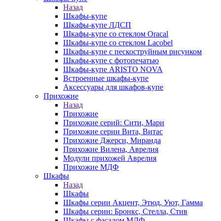
Назад
Шкафы-купе
Шкафы-купе ЛДСП
Шкафы-купе со стеклом Oracal
Шкафы-купе со стеклом Lacobel
Шкафы-купе с пескоструйным рисунком
Шкафы-купе с фотопечатью
Шкафы-купе ARISTO NOVA
Встроенные шкафы-купе
Аксессуары для шкафов-купе
Прихожие
Назад
Прихожие
Прихожие серий: Сити, Мари
Прихожие серии Вита, Витас
Прихожие Джерси, Миранда
Прихожие Вилена, Аврелия
Модули прихожей Аврелия
Прихожие МДФ
Шкафы
Назад
Шкафы
Шкафы серии Акцент, Этюд, Уют, Гамма
Шкафы серии: Бронкс, Стелла, Стив
Шкафы с фасадом МДФ