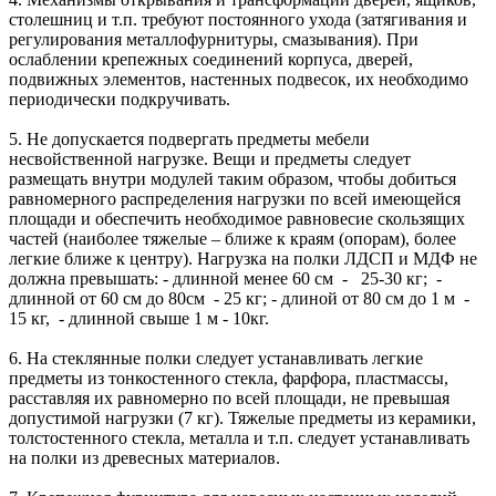
столешниц и т.п. требуют постоянного ухода (затягивания и
регулирования металлофурнитуры, смазывания). При
ослаблении крепежных соединений корпуса, дверей,
подвижных элементов, настенных подвесок, их необходимо
периодически подкручивать.
5. Не допускается подвергать предметы мебели
несвойственной нагрузке. Вещи и предметы следует
размещать внутри модулей таким образом, чтобы добиться
равномерного распределения нагрузки по всей имеющейся
площади и обеспечить необходимое равновесие скользящих
частей (наиболее тяжелые – ближе к краям (опорам), более
легкие ближе к центру). Нагрузка на полки ЛДСП и МДФ не
должна превышать: - длинной менее 60 см - 25-30 кг; -
длинной от 60 см до 80см - 25 кг; - длиной от 80 см до 1 м -
15 кг, - длинной свыше 1 м - 10кг.
6. На стеклянные полки следует устанавливать легкие
предметы из тонкостенного стекла, фарфора, пластмассы,
расставляя их равномерно по всей площади, не превышая
допустимой нагрузки (7 кг). Тяжелые предметы из керамики,
толстостенного стекла, металла и т.п. следует устанавливать
на полки из древесных материалов.