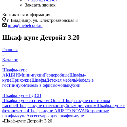
Заказать звонок
Контактная информация
г. Владимир, ул. Электрозаводская 8
info@mebelcool.ru
Шкаф-купе Детройт 3.20
Главная
-
Каталог
-
Шкафы-купе
АКЦИИ
Мини-кухни
Гардеробные
Шкафы-
купе
Прихожие
Шкафы
Детская мебель
Мебель в
гостинную
Мебель в офис
Комоды
Кухни
-
Шкафы-купе ЛДСП
Шкафы-купе со стеклом Oracal
Шкафы-купе со стеклом
Lacobel
Шкафы-купе с пескоструйным рисунком
Шкафы-купе с
фотопечатью
Шкафы-купе ARISTO NOVA
Встроенные
шкафы-купе
Аксессуары для шкафов-купе
-
Шкаф-купе Детройт 3.20