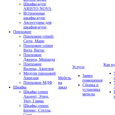
Шкафы-купе
ARISTO NOVA
Встроенные
шкафы-купе
Аксессуары для
шкафов-купе
Прихожие
Прихожие серий:
Сити, Мари
Прихожие серии
Вита, Витас
Прихожие
Джерси, Миранда
Прихожие
Как к
Услуги
Вилена, Аврелия
Модули прихожей
Замер
Аврелия
Мебель
помещения
Прихожие МДФ
на
Сборка и
Шкафы
заказ
установка
Шкафы серии
мебели
Акцент, Этюд,
Уют, Гамма
Шкафы серии:
Бронкс, Стелла,
Стив