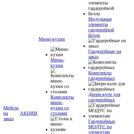
Модульные
элементы
гардеробной
Белла
Мини-кухни
Гардеробные на
заказ
Мини-
кухни
Комплекты
гардеробных
Двери-купе для
Комплекты
гардеробных
мини-
Мебель
кухни со
на
АКЦИИ
столами
заказ
Гардеробные
МОДУС по
элементам