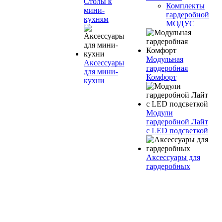
Столы к
Комплекты
мини-
гардеробной
кухням
МОДУС
Модульная
Аксессуары
гардеробная
для мини-
Комфорт
кухни
Модули
гардеробной Лайт
с LED подсветкой
Аксессуары для
гардеробных