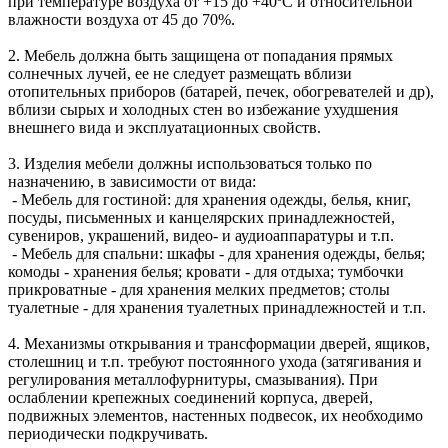
при температуре воздуха от +15 до +40ºС и относительной
влажности воздуха от 45 до 70%.
2. Мебель должна быть защищена от попадания прямых
солнечных лучей, ее не следует размещать вблизи
отопительных приборов (батарей, печек, обогревателей и др),
вблизи сырых и холодных стен во избежание ухудшения
внешнего вида и эксплуатационных свойств.
3. Изделия мебели должны использоваться только по
назначению, в зависимости от вида:
- Мебель для гостиной: для хранения одежды, белья, книг,
посуды, письменных и канцелярских принадлежностей,
сувениров, украшений, видео- и аудиоаппаратуры и т.п.
- Мебель для спальни: шкафы - для хранения одежды, белья;
комоды - хранения белья; кровати - для отдыха; тумбочки
прикроватные - для хранения мелких предметов; столы
туалетные - для хранения туалетных принадлежностей и т.п.
4. Механизмы открывания и трансформации дверей, ящиков,
столешниц и т.п. требуют постоянного ухода (затягивания и
регулирования металлофурнитуры, смазывания). При
ослаблении крепежных соединений корпуса, дверей,
подвижных элементов, настенных подвесок, их необходимо
периодически подкручивать.