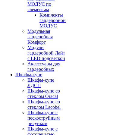
МОДУС по
элементам
Комплекты
гардеробной
МОДУС
Модульная
гардеробная
Комфорт
Модули
гардеробной Лайт
с LED подсветкой
Аксессуары для
гардеробных
Шкафы-купе
Шкафы-купе
ЛДСП
Шкафы-купе со
стеклом Oracal
Шкафы-купе со
стеклом Lacobel
Шкафы-купе с
пескоструйным
рисунком
Шкафы-купе с
фотопечатью