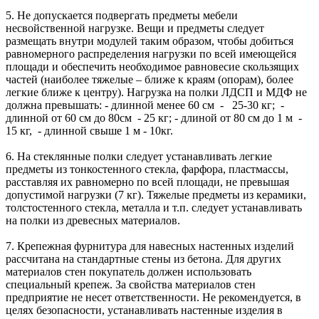
5. Не допускается подвергать предметы мебели
несвойственной нагрузке. Вещи и предметы следует
размещать внутри модулей таким образом, чтобы добиться
равномерного распределения нагрузки по всей имеющейся
площади и обеспечить необходимое равновесие скользящих
частей (наиболее тяжелые – ближе к краям (опорам), более
легкие ближе к центру). Нагрузка на полки ЛДСП и МДФ не
должна превышать: - длинной менее 60 см - 25-30 кг; -
длинной от 60 см до 80см - 25 кг; - длиной от 80 см до 1 м -
15 кг, - длинной свыше 1 м - 10кг.
6. На стеклянные полки следует устанавливать легкие
предметы из тонкостенного стекла, фарфора, пластмассы,
расставляя их равномерно по всей площади, не превышая
допустимой нагрузки (7 кг). Тяжелые предметы из керамики,
толстостенного стекла, металла и т.п. следует устанавливать
на полки из древесных материалов.
7. Крепежная фурнитура для навесных настенных изделий
рассчитана на стандартные стены из бетона. Для других
материалов стен покупатель должен использовать
специальный крепеж. За свойства материалов стен
предприятие не несет ответственности. Не рекомендуется, в
целях безопасности, устанавливать настенные изделия в