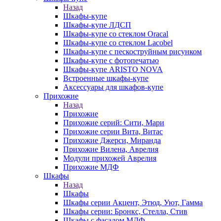
Назад
Шкафы-купе
Шкафы-купе ЛДСП
Шкафы-купе со стеклом Oracal
Шкафы-купе со стеклом Lacobel
Шкафы-купе с пескоструйным рисунком
Шкафы-купе с фотопечатью
Шкафы-купе ARISTO NOVA
Встроенные шкафы-купе
Аксессуары для шкафов-купе
Прихожие
Назад
Прихожие
Прихожие серий: Сити, Мари
Прихожие серии Вита, Витас
Прихожие Джерси, Миранда
Прихожие Вилена, Аврелия
Модули прихожей Аврелия
Прихожие МДФ
Шкафы
Назад
Шкафы
Шкафы серии Акцент, Этюд, Уют, Гамма
Шкафы серии: Бронкс, Стелла, Стив
Шкафы с фасадом МДФ