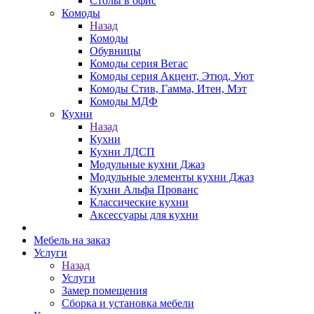
Столы в офис
Комоды
Назад
Комоды
Обувницы
Комоды серия Вегас
Комоды серия Акцент, Этюд, Уют
Комоды Стив, Гамма, Итен, Мэт
Комоды МДФ
Кухни
Назад
Кухни
Кухни ЛДСП
Модульные кухни Джаз
Модульные элементы кухни Джаз
Кухни Альфа Прованс
Классические кухни
Аксессуары для кухни
Мебель на заказ
Услуги
Назад
Услуги
Замер помещения
Сборка и установка мебели