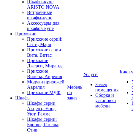
Шкафы-купе
ARISTO NOVA
Встроенные
шкафы-купе
Аксессуары для
шкафов-купе
Прихожие
Прихожие серий:
Сити, Мари
Прихожие серии
Вита, Витас
Прихожие
Джерси, Миранда
Прихожие
Как к
Услуги
Вилена, Аврелия
Модули прихожей
Замер
Аврелия
Мебель
помещения
Прихожие МДФ
на
Сборка и
Шкафы
заказ
установка
Шкафы серии
мебели
Акцент, Этюд,
Уют, Гамма
Шкафы серии:
Бронкс, Стелла,
Стив