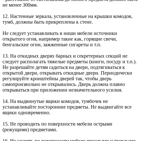
не менее 300мм.
12. Настенные зеркала, установленные на крышки комодов,
тумб, должны быть прикреплены к стене.
Не следует устанавливать в ниши мебели источники
открытого огня, например такие как, горящие свечи,
бенгальские огни, зажженные сигареты и т.п.
13. На откидных дверях барных и секретерных секций не
следует располагать тяжелые предметы (книги, посуду и т.п.).
Не разрешайте детям садиться на двери, подтягиваться к
открытой двери, открывать откидные двери. Периодически
регулируйте кронштейны дверей так, чтобы дверь
самопроизвольно не открывались. Дверь должна плавно
открываться при приложении незначительного усилия.
14. На выдвинутые ящики комодов, тумбочек не
устанавливайте посторонние предметы. Не выдвигайте все
ящики одновременно.
15. Не проводить по поверхности мебели острыми
(режущими) предметами.
16. Не ударять по поверхности мебели тяжелыми и твердыми