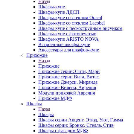
Назад
Шкафы-купе
Шкафы-купе ЛДСП
Шкафы-купе со стеклом Oracal
Шкафы-купе со стеклом Lacobel
Шкафы-купе с пескоструйным рисунком
Шкафы-купе с фотопечатью
Шкафы-купе ARISTO NOVA
Встроенные шкафы-купе
Аксессуары для шкафов-купе
Прихожие
Назад
Прихожие
Прихожие серий: Сити, Мари
Прихожие серии Вита, Витас
Прихожие Джерси, Миранда
Прихожие Вилена, Аврелия
Модули прихожей Аврелия
Прихожие МДФ
Шкафы
Назад
Шкафы
Шкафы серии Акцент, Этюд, Уют, Гамма
Шкафы серии: Бронкс, Стелла, Стив
Шкафы с фасадом МДФ