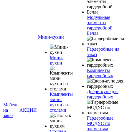
Модульные
элементы
гардеробной
Белла
Мини-кухни
Гардеробные на
заказ
Мини-
кухни
Комплекты
гардеробных
Двери-купе для
Комплекты
гардеробных
мини-
Мебель
кухни со
на
АКЦИИ
столами
заказ
Гардеробные
МОДУС по
элементам
Столы к