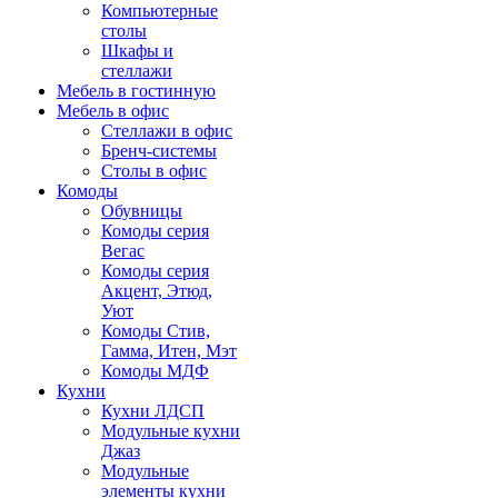
Компьютерные
столы
Шкафы и
стеллажи
Мебель в гостинную
Мебель в офис
Стеллажи в офис
Бренч-системы
Столы в офис
Комоды
Обувницы
Комоды серия
Вегас
Комоды серия
Акцент, Этюд,
Уют
Комоды Стив,
Гамма, Итен, Мэт
Комоды МДФ
Кухни
Кухни ЛДСП
Модульные кухни
Джаз
Модульные
элементы кухни