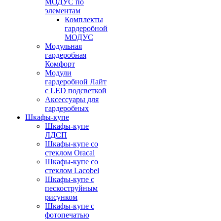
МОДУС по
элементам
Комплекты
гардеробной
МОДУС
Модульная
гардеробная
Комфорт
Модули
гардеробной Лайт
с LED подсветкой
Аксессуары для
гардеробных
Шкафы-купе
Шкафы-купе
ЛДСП
Шкафы-купе со
стеклом Oracal
Шкафы-купе со
стеклом Lacobel
Шкафы-купе с
пескоструйным
рисунком
Шкафы-купе с
фотопечатью