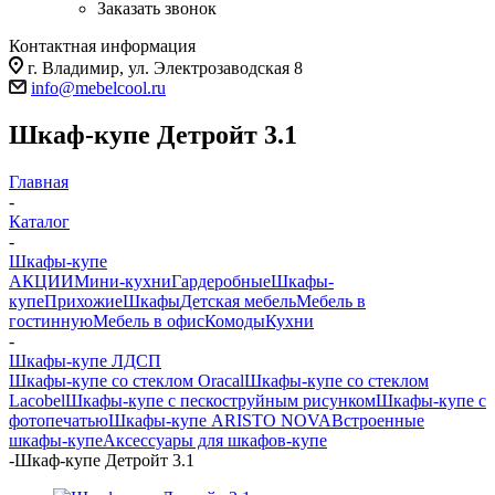
Заказать звонок
Контактная информация
г. Владимир, ул. Электрозаводская 8
info@mebelcool.ru
Шкаф-купе Детройт 3.1
Главная
-
Каталог
-
Шкафы-купе
АКЦИИ
Мини-кухни
Гардеробные
Шкафы-
купе
Прихожие
Шкафы
Детская мебель
Мебель в
гостинную
Мебель в офис
Комоды
Кухни
-
Шкафы-купе ЛДСП
Шкафы-купе со стеклом Oracal
Шкафы-купе со стеклом
Lacobel
Шкафы-купе с пескоструйным рисунком
Шкафы-купе с
фотопечатью
Шкафы-купе ARISTO NOVA
Встроенные
шкафы-купе
Аксессуары для шкафов-купе
-
Шкаф-купе Детройт 3.1