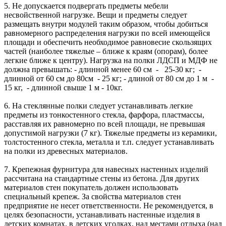
5. Не допускается подвергать предметы мебели
несвойственной нагрузке. Вещи и предметы следует
размещать внутри модулей таким образом, чтобы добиться
равномерного распределения нагрузки по всей имеющейся
площади и обеспечить необходимое равновесие скользящих
частей (наиболее тяжелые – ближе к краям (опорам), более
легкие ближе к центру). Нагрузка на полки ЛДСП и МДФ не
должна превышать: - длинной менее 60 см - 25-30 кг; -
длинной от 60 см до 80см - 25 кг; - длиной от 80 см до 1 м -
15 кг, - длинной свыше 1 м - 10кг.
6. На стеклянные полки следует устанавливать легкие
предметы из тонкостенного стекла, фарфора, пластмассы,
расставляя их равномерно по всей площади, не превышая
допустимой нагрузки (7 кг). Тяжелые предметы из керамики,
толстостенного стекла, металла и т.п. следует устанавливать
на полки из древесных материалов.
7. Крепежная фурнитура для навесных настенных изделий
рассчитана на стандартные стены из бетона. Для других
материалов стен покупатель должен использовать
специальный крепеж. За свойства материалов стен
предприятие не несет ответственности. Не рекомендуется, в
целях безопасности, устанавливать настенные изделия в
детских комнатах, в детских уголках, над местами отдыха (над