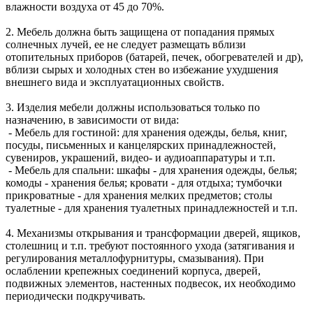
влажности воздуха от 45 до 70%.
2. Мебель должна быть защищена от попадания прямых
солнечных лучей, ее не следует размещать вблизи
отопительных приборов (батарей, печек, обогревателей и др),
вблизи сырых и холодных стен во избежание ухудшения
внешнего вида и эксплуатационных свойств.
3. Изделия мебели должны использоваться только по
назначению, в зависимости от вида:
- Мебель для гостиной: для хранения одежды, белья, книг,
посуды, письменных и канцелярских принадлежностей,
сувениров, украшений, видео- и аудиоаппаратуры и т.п.
- Мебель для спальни: шкафы - для хранения одежды, белья;
комоды - хранения белья; кровати - для отдыха; тумбочки
прикроватные - для хранения мелких предметов; столы
туалетные - для хранения туалетных принадлежностей и т.п.
4. Механизмы открывания и трансформации дверей, ящиков,
столешниц и т.п. требуют постоянного ухода (затягивания и
регулирования металлофурнитуры, смазывания). При
ослаблении крепежных соединений корпуса, дверей,
подвижных элементов, настенных подвесок, их необходимо
периодически подкручивать.