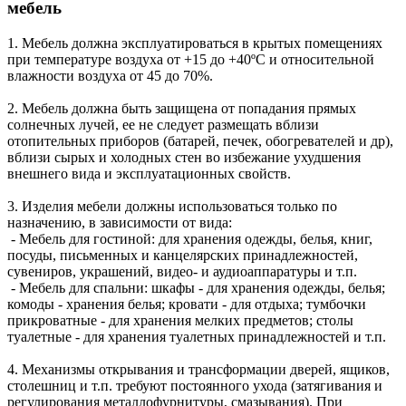
мебель
1. Мебель должна эксплуатироваться в крытых помещениях
при температуре воздуха от +15 до +40ºС и относительной
влажности воздуха от 45 до 70%.
2. Мебель должна быть защищена от попадания прямых
солнечных лучей, ее не следует размещать вблизи
отопительных приборов (батарей, печек, обогревателей и др),
вблизи сырых и холодных стен во избежание ухудшения
внешнего вида и эксплуатационных свойств.
3. Изделия мебели должны использоваться только по
назначению, в зависимости от вида:
- Мебель для гостиной: для хранения одежды, белья, книг,
посуды, письменных и канцелярских принадлежностей,
сувениров, украшений, видео- и аудиоаппаратуры и т.п.
- Мебель для спальни: шкафы - для хранения одежды, белья;
комоды - хранения белья; кровати - для отдыха; тумбочки
прикроватные - для хранения мелких предметов; столы
туалетные - для хранения туалетных принадлежностей и т.п.
4. Механизмы открывания и трансформации дверей, ящиков,
столешниц и т.п. требуют постоянного ухода (затягивания и
регулирования металлофурнитуры, смазывания). При