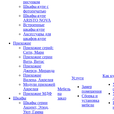
рисунком
Шкафы-купе с
фотопечатью
Шкафы-купе
ARISTO NOVA
Встроенные
шкафы-купе
Аксессуары для
шкафов-купе
Прихожие
Прихожие серий:
Сити, Мари
Прихожие серии
Вита, Витас
Прихожие
Джерси, Миранда
Прихожие
Как к
Услуги
Вилена, Аврелия
Модули прихожей
Замер
Аврелия
Мебель
помещения
Прихожие МДФ
на
Сборка и
Шкафы
заказ
установка
Шкафы серии
мебели
Акцент, Этюд,
Уют, Гамма