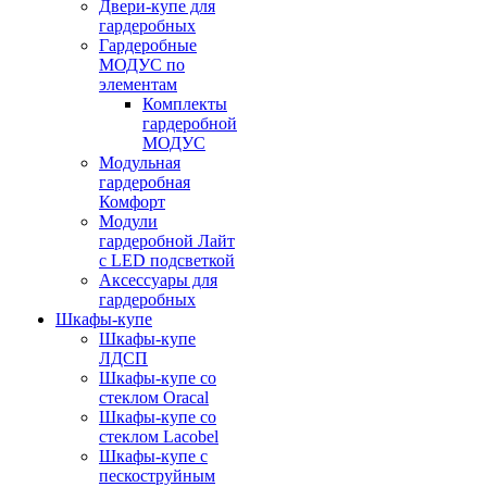
Двери-купе для
гардеробных
Гардеробные
МОДУС по
элементам
Комплекты
гардеробной
МОДУС
Модульная
гардеробная
Комфорт
Модули
гардеробной Лайт
с LED подсветкой
Аксессуары для
гардеробных
Шкафы-купе
Шкафы-купе
ЛДСП
Шкафы-купе со
стеклом Oracal
Шкафы-купе со
стеклом Lacobel
Шкафы-купе с
пескоструйным