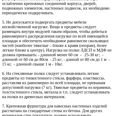
ослаблении крепежных соединений корпуса, дверей,
подвижных элементов, настенных подвесок, их необходимо
периодически подкручивать.
5. Не допускается подвергать предметы мебели
несвойственной нагрузке. Вещи и предметы следует
размещать внутри модулей таким образом, чтобы добиться
равномерного распределения нагрузки по всей имеющейся
площади и обеспечить необходимое равновесие скользящих
частей (наиболее тяжелые – ближе к краям (опорам), более
легкие ближе к центру). Нагрузка на полки ЛДСП и МДФ не
должна превышать: - длинной менее 60 см - 25-30 кг; -
длинной от 60 см до 80см - 25 кг; - длиной от 80 см до 1 м -
15 кг, - длинной свыше 1 м - 10кг.
6. На стеклянные полки следует устанавливать легкие
предметы из тонкостенного стекла, фарфора, пластмассы,
расставляя их равномерно по всей площади, не превышая
допустимой нагрузки (7 кг). Тяжелые предметы из керамики,
толстостенного стекла, металла и т.п. следует устанавливать
на полки из древесных материалов.
7. Крепежная фурнитура для навесных настенных изделий
рассчитана на стандартные стены из бетона. Для других
материалов стен покупатель должен использовать