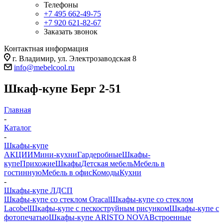
Телефоны
+7 495 662-49-75
+7 920 621-82-67
Заказать звонок
Контактная информация
г. Владимир, ул. Электрозаводская 8
info@mebelcool.ru
Шкаф-купе Берг 2-51
Главная
-
Каталог
-
Шкафы-купе
АКЦИИ
Мини-кухни
Гардеробные
Шкафы-
купе
Прихожие
Шкафы
Детская мебель
Мебель в
гостинную
Мебель в офис
Комоды
Кухни
-
Шкафы-купе ЛДСП
Шкафы-купе со стеклом Oracal
Шкафы-купе со стеклом
Lacobel
Шкафы-купе с пескоструйным рисунком
Шкафы-купе с
фотопечатью
Шкафы-купе ARISTO NOVA
Встроенные