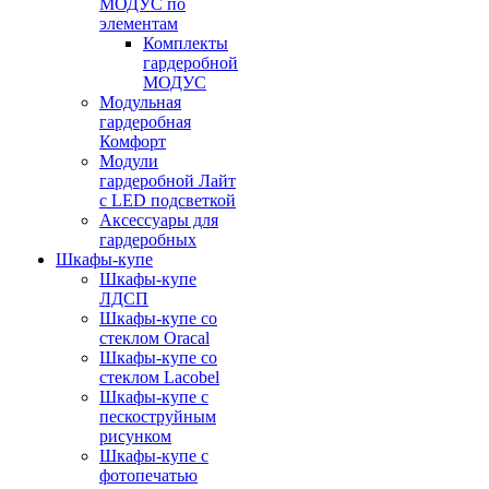
МОДУС по
элементам
Комплекты
гардеробной
МОДУС
Модульная
гардеробная
Комфорт
Модули
гардеробной Лайт
с LED подсветкой
Аксессуары для
гардеробных
Шкафы-купе
Шкафы-купе
ЛДСП
Шкафы-купе со
стеклом Oracal
Шкафы-купе со
стеклом Lacobel
Шкафы-купе с
пескоструйным
рисунком
Шкафы-купе с
фотопечатью