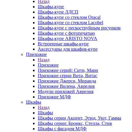
Назад
Шкафы-купе
Шкафы-купе ЛДСП
Шкафы-купе со стеклом Oracal
Шкафы-купе со стеклом Lacobel
Шкафы-купе с пескоструйным рисунком
Шкафы-купе с фотопечатью
Шкафы-купе ARISTO NOVA
Встроенные шкафы-купе
Аксессуары для шкафов-купе
Прихожие
Назад
Прихожие
Прихожие серий: Сити, Мари
Прихожие серии Вита, Витас
Прихожие Джерси, Миранда
Прихожие Вилена, Аврелия
Модули прихожей Аврелия
Прихожие МДФ
Шкафы
Назад
Шкафы
Шкафы серии Акцент, Этюд, Уют, Гамма
Шкафы серии: Бронкс, Стелла, Стив
Шкафы с фасадом МДФ