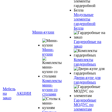
Модульные
элементы
гардеробной
Белла
Мини-кухни
Гардеробные на
заказ
Мини-
кухни
Комплекты
гардеробных
Двери-купе для
Комплекты
гардеробных
мини-
Мебель
кухни со
на
АКЦИИ
столами
заказ
Гардеробные
МОДУС по
элементам