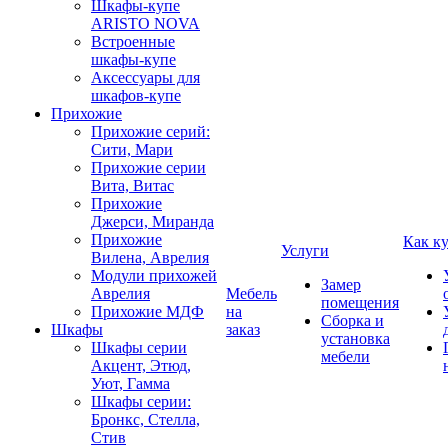
Шкафы-купе
ARISTO NOVA
Встроенные
шкафы-купе
Аксессуары для
шкафов-купе
Прихожие
Прихожие серий:
Сити, Мари
Прихожие серии
Вита, Витас
Прихожие
Джерси, Миранда
Прихожие
Как к
Услуги
Вилена, Аврелия
Модули прихожей
Замер
Аврелия
Мебель
помещения
Прихожие МДФ
на
Сборка и
Шкафы
заказ
установка
Шкафы серии
мебели
Акцент, Этюд,
Уют, Гамма
Шкафы серии:
Бронкс, Стелла,
Стив