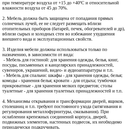
при температуре воздуха от +15 до +40ºС и относительной
влажности воздуха от 45 до 70%.
2. Мебель должна быть защищена от попадания прямых
солнечных лучей, ее не следует размещать вблизи
отопительных приборов (батарей, печек, обогревателей и др),
вблизи сырых и холодных стен во избежание ухудшения
внешнего вида и эксплуатационных свойств.
3. Изделия мебели должны использоваться только по
назначению, в зависимости от вида:
- Мебель для гостиной: для хранения одежды, белья, книг,
посуды, письменных и канцелярских принадлежностей,
сувениров, украшений, видео- и аудиоаппаратуры и т.п.
- Мебель для спальни: шкафы - для хранения одежды, белья;
комоды - хранения белья; кровати - для отдыха; тумбочки
прикроватные - для хранения мелких предметов; столы
туалетные - для хранения туалетных принадлежностей и т.п.
4. Механизмы открывания и трансформации дверей, ящиков,
столешниц и т.п. требуют постоянного ухода (затягивания и
регулирования металлофурнитуры, смазывания). При
ослаблении крепежных соединений корпуса, дверей,
подвижных элементов, настенных подвесок, их необходимо
периодически подкручивать.