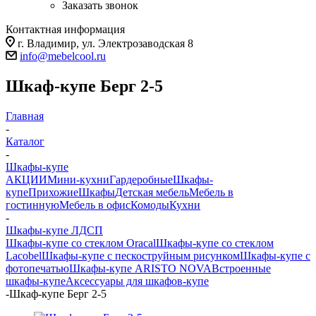
Заказать звонок
Контактная информация
г. Владимир, ул. Электрозаводская 8
info@mebelcool.ru
Шкаф-купе Берг 2-5
Главная
-
Каталог
-
Шкафы-купе
АКЦИИ
Мини-кухни
Гардеробные
Шкафы-
купе
Прихожие
Шкафы
Детская мебель
Мебель в
гостинную
Мебель в офис
Комоды
Кухни
-
Шкафы-купе ЛДСП
Шкафы-купе со стеклом Oracal
Шкафы-купе со стеклом
Lacobel
Шкафы-купе с пескоструйным рисунком
Шкафы-купе с
фотопечатью
Шкафы-купе ARISTO NOVA
Встроенные
шкафы-купе
Аксессуары для шкафов-купе
-
Шкаф-купе Берг 2-5