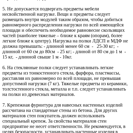
5. Не допускается подвергать предметы мебели
несвойственной нагрузке. Вещи и предметы следует
размещать внутри модулей таким образом, чтобы добиться
равномерного распределения нагрузки по всей имеющейся
площади и обеспечить необходимое равновесие скользящих
частей (наиболее тяжелые – ближе к краям (опорам), более
легкие ближе к центру). Нагрузка на полки ЛДСП и МДФ не
должна превышать: - длинной менее 60 см - 25-30 кг; -
длинной от 60 см до 80см - 25 кг; - длиной от 80 см до 1 м -
15 кг, - длинной свыше 1 м - 10кг.
6. На стеклянные полки следует устанавливать легкие
предметы из тонкостенного стекла, фарфора, пластмассы,
расставляя их равномерно по всей площади, не превышая
допустимой нагрузки (7 кг). Тяжелые предметы из керамики,
толстостенного стекла, металла и т.п. следует устанавливать
на полки из древесных материалов.
7. Крепежная фурнитура для навесных настенных изделий
рассчитана на стандартные стены из бетона. Для других
материалов стен покупатель должен использовать
специальный крепеж. За свойства материалов стен
предприятие не несет ответственности. Не рекомендуется, в
целях безопасности, устанавливать настенные изделия в