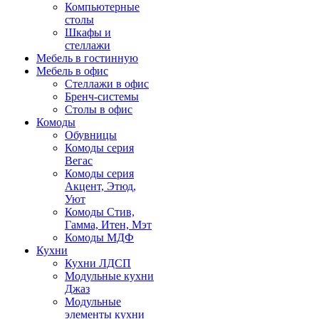
Компьютерные
столы
Шкафы и
стеллажи
Мебель в гостинную
Мебель в офис
Стеллажи в офис
Бренч-системы
Столы в офис
Комоды
Обувницы
Комоды серия
Вегас
Комоды серия
Акцент, Этюд,
Уют
Комоды Стив,
Гамма, Итен, Мэт
Комоды МДФ
Кухни
Кухни ЛДСП
Модульные кухни
Джаз
Модульные
элементы кухни