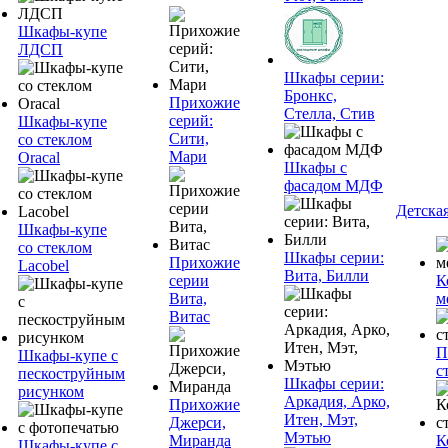
Шкафы-купе
ЛДСП
Шкафы серии:
Бронкс,
Прихожие
Стелла, Стив
серий:
Шкафы-купе
Сити,
со стеклом
Мари
Oracal
Шкафы с
фасадом МДФ
Детска
Шкафы-купе
со стеклом
Шкафы серии:
Прихожие
Lacobel
Вита, Билли
серии
К
Вита,
м
Витас
П
Шкафы-купе с
с
пескоструйным
Шкафы серии:
рисунком
Аркадия, Арко,
Прихожие
Итен, Мэт,
Джерси,
Мэтью
Миранда
К
Шкафы-купе с