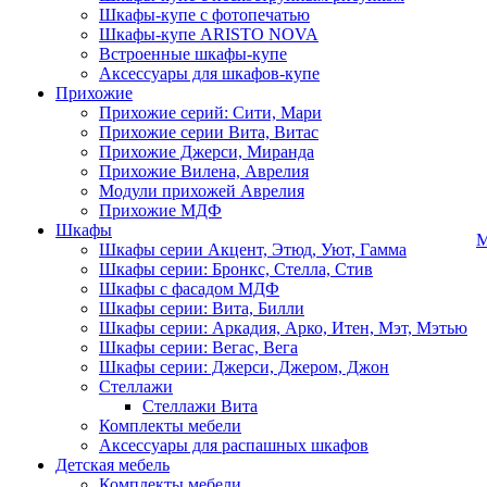
Шкафы-купе с фотопечатью
Шкафы-купе ARISTO NOVA
Встроенные шкафы-купе
Аксессуары для шкафов-купе
Прихожие
Прихожие серий: Сити, Мари
Прихожие серии Вита, Витас
Прихожие Джерси, Миранда
Прихожие Вилена, Аврелия
Модули прихожей Аврелия
Прихожие МДФ
Шкафы
М
Шкафы серии Акцент, Этюд, Уют, Гамма
Шкафы серии: Бронкс, Стелла, Стив
Шкафы с фасадом МДФ
Шкафы серии: Вита, Билли
Шкафы серии: Аркадия, Арко, Итен, Мэт, Мэтью
Шкафы серии: Вегас, Вега
Шкафы серии: Джерси, Джером, Джон
Стеллажи
Стеллажи Вита
Комплекты мебели
Аксессуары для распашных шкафов
Детская мебель
Комплекты мебели