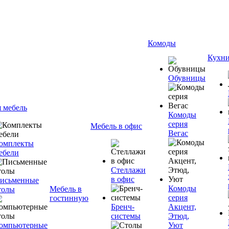
Комоды
Кухн
Обувницы
я мебель
Комоды
серия
Мебель в офис
Вегас
омплекты
ебели
Стеллажи
в офис
исьменные
Комоды
Мебель в
толы
серия
гостинную
Бренч-
Акцент,
системы
Этюд,
омпьютерные
Уют