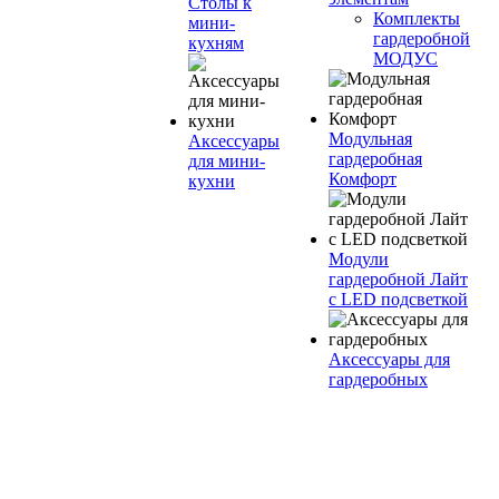
Столы к
Комплекты
мини-
гардеробной
кухням
МОДУС
Модульная
Аксессуары
гардеробная
для мини-
Комфорт
кухни
Модули
гардеробной Лайт
с LED подсветкой
Аксессуары для
гардеробных