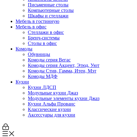
Письменные столы
Компьютерные столы
Шкафы и стеллажи
Мебель в гостинную
Мебель в офис
Стеллажи в офис
Бренч-системы
Столы в офис
Комоды
Обувницы
Комоды серия Вегас
Комоды серия Акцент, Этюд, Уют
Комоды Стив, Гамма, Итен, Мэт
Комоды МДФ
Кухни
Кухни ЛДСП
Модульные кухни Джаз
Модульные элементы кухни Джаз
Кухни Альфа Прованс
Классические кухни
Аксессуары для кухни