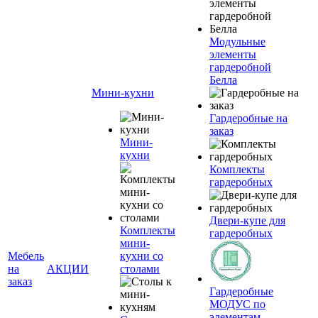
Модульные
элементы
гардеробной
Белла
Мини-кухни
Гардеробные на
заказ
Мини-
кухни
Комплекты
гардеробных
Двери-купе для
Комплекты
гардеробных
мини-
Мебель
кухни со
на
АКЦИИ
столами
заказ
Гардеробные
МОДУС по
элементам