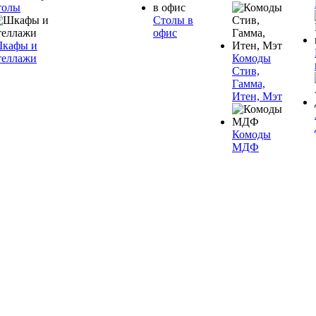
толы
Столы в
офис
кафы и
теллажи
Комоды
Стив,
Гамма,
Итен, Мэт
Комоды
МДФ