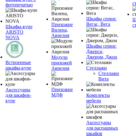
с
фотопечатью
Шкафы серии:
Ш
Вегас, Вега
Прихожие
с
Шкафы-купе
Вилена,
ARISTO
Аврелия
NOVA
Шкафы серии:
Джерси,
Джером, Джон
Модули
Встроенные
прихожей
шкафы-купе
Стеллажи
Аврелия
Стеллажи
Вита
Прихожие
Аксессуары
МДФ
для шкафов-
Комплекты
купе
мебели
Аксессуары
для распашных
шкафов