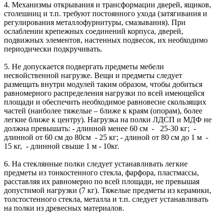
4. Механизмы открывания и трансформации дверей, ящиков,
столешниц и т.п. требуют постоянного ухода (затягивания и
регулирования металлофурнитуры, смазывания). При
ослаблении крепежных соединений корпуса, дверей,
подвижных элементов, настенных подвесок, их необходимо
периодически подкручивать.
5. Не допускается подвергать предметы мебели
несвойственной нагрузке. Вещи и предметы следует
размещать внутри модулей таким образом, чтобы добиться
равномерного распределения нагрузки по всей имеющейся
площади и обеспечить необходимое равновесие скользящих
частей (наиболее тяжелые – ближе к краям (опорам), более
легкие ближе к центру). Нагрузка на полки ЛДСП и МДФ не
должна превышать: - длинной менее 60 см - 25-30 кг; -
длинной от 60 см до 80см - 25 кг; - длиной от 80 см до 1 м -
15 кг, - длинной свыше 1 м - 10кг.
6. На стеклянные полки следует устанавливать легкие
предметы из тонкостенного стекла, фарфора, пластмассы,
расставляя их равномерно по всей площади, не превышая
допустимой нагрузки (7 кг). Тяжелые предметы из керамики,
толстостенного стекла, металла и т.п. следует устанавливать
на полки из древесных материалов.