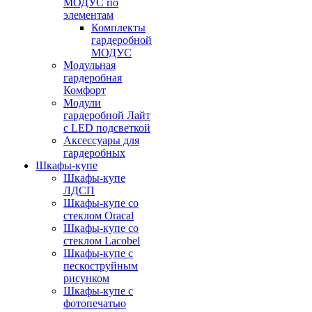
МОДУС по
элементам
Комплекты
гардеробной
МОДУС
Модульная
гардеробная
Комфорт
Модули
гардеробной Лайт
с LED подсветкой
Аксессуары для
гардеробных
Шкафы-купе
Шкафы-купе
ЛДСП
Шкафы-купе со
стеклом Oracal
Шкафы-купе со
стеклом Lacobel
Шкафы-купе с
пескоструйным
рисунком
Шкафы-купе с
фотопечатью