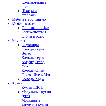
Компьютерные
столы
Шкафы и
стеллажи
Мебель в гостинную
Мебель в офис
Стеллажи в офис
Бренч-системы
Столы в офис
Комоды
Обувницы
Комоды серия
Вегас
Комоды серия
Акцент, Этюд,
Уют
Комоды Стив,
Гамма, Итен, Мэт
Комоды МДФ
Кухни
Кухни ЛДСП
Модульные кухни
Джаз
Модульные
элементы кухни