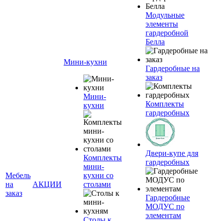
Модульные
элементы
гардеробной
Белла
Мини-кухни
Гардеробные на
заказ
Мини-
Комплекты
кухни
гардеробных
Двери-купе для
Комплекты
гардеробных
мини-
Мебель
кухни со
на
АКЦИИ
столами
заказ
Гардеробные
МОДУС по
элементам
Столы к