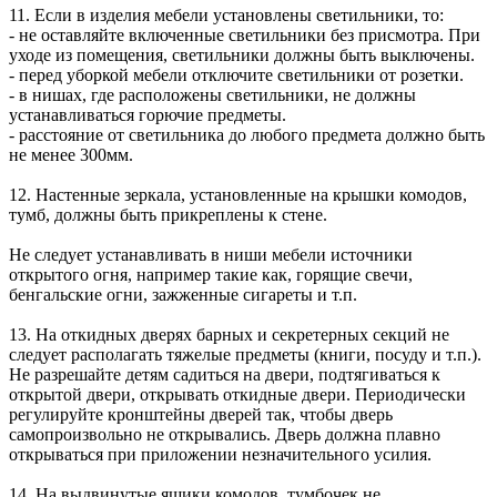
11. Если в изделия мебели установлены светильники, то:
- не оставляйте включенные светильники без присмотра. При
уходе из помещения, светильники должны быть выключены.
- перед уборкой мебели отключите светильники от розетки.
- в нишах, где расположены светильники, не должны
устанавливаться горючие предметы.
- расстояние от светильника до любого предмета должно быть
не менее 300мм.
12. Настенные зеркала, установленные на крышки комодов,
тумб, должны быть прикреплены к стене.
Не следует устанавливать в ниши мебели источники
открытого огня, например такие как, горящие свечи,
бенгальские огни, зажженные сигареты и т.п.
13. На откидных дверях барных и секретерных секций не
следует располагать тяжелые предметы (книги, посуду и т.п.).
Не разрешайте детям садиться на двери, подтягиваться к
открытой двери, открывать откидные двери. Периодически
регулируйте кронштейны дверей так, чтобы дверь
самопроизвольно не открывались. Дверь должна плавно
открываться при приложении незначительного усилия.
14. На выдвинутые ящики комодов, тумбочек не