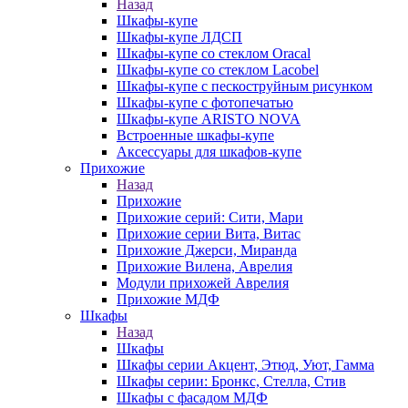
Назад
Шкафы-купе
Шкафы-купе ЛДСП
Шкафы-купе со стеклом Oracal
Шкафы-купе со стеклом Lacobel
Шкафы-купе с пескоструйным рисунком
Шкафы-купе с фотопечатью
Шкафы-купе ARISTO NOVA
Встроенные шкафы-купе
Аксессуары для шкафов-купе
Прихожие
Назад
Прихожие
Прихожие серий: Сити, Мари
Прихожие серии Вита, Витас
Прихожие Джерси, Миранда
Прихожие Вилена, Аврелия
Модули прихожей Аврелия
Прихожие МДФ
Шкафы
Назад
Шкафы
Шкафы серии Акцент, Этюд, Уют, Гамма
Шкафы серии: Бронкс, Стелла, Стив
Шкафы с фасадом МДФ