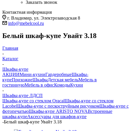
Заказать звонок
Контактная информация
г. Владимир, ул. Электрозаводская 8
info@mebelcool.ru
Белый шкаф-купе Увайт 3.18
Главная
-
Каталог
-
Шкафы-купе
АКЦИИ
Мини-кухни
Гардеробные
Шкафы-
купе
Прихожие
Шкафы
Детская мебель
Мебель в
гостинную
Мебель в офис
Комоды
Кухни
-
Шкафы-купе ЛДСП
Шкафы-купе со стеклом Oracal
Шкафы-купе со стеклом
Lacobel
Шкафы-купе с пескоструйным рисунком
Шкафы-купе с
фотопечатью
Шкафы-купе ARISTO NOVA
Встроенные
шкафы-купе
Аксессуары для шкафов-купе
-
Белый шкаф-купе Увайт 3.18