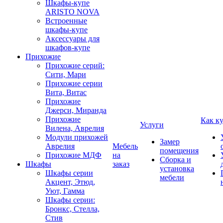
Шкафы-купе
ARISTO NOVA
Встроенные
шкафы-купе
Аксессуары для
шкафов-купе
Прихожие
Прихожие серий:
Сити, Мари
Прихожие серии
Вита, Витас
Прихожие
Джерси, Миранда
Прихожие
Как к
Услуги
Вилена, Аврелия
Модули прихожей
Замер
Аврелия
Мебель
помещения
Прихожие МДФ
на
Сборка и
Шкафы
заказ
установка
Шкафы серии
мебели
Акцент, Этюд,
Уют, Гамма
Шкафы серии:
Бронкс, Стелла,
Стив