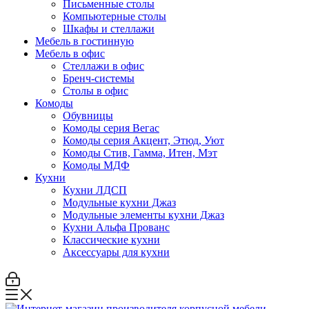
Письменные столы
Компьютерные столы
Шкафы и стеллажи
Мебель в гостинную
Мебель в офис
Стеллажи в офис
Бренч-системы
Столы в офис
Комоды
Обувницы
Комоды серия Вегас
Комоды серия Акцент, Этюд, Уют
Комоды Стив, Гамма, Итен, Мэт
Комоды МДФ
Кухни
Кухни ЛДСП
Модульные кухни Джаз
Модульные элементы кухни Джаз
Кухни Альфа Прованс
Классические кухни
Аксессуары для кухни