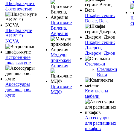
с
Шкафы-купе с
фотопечатью
Шкафы серии:
Ш
Вегас, Вега
Прихожие
с
Вилена,
Шкафы-купе
Аврелия
ARISTO
NOVA
Шкафы серии:
Джерси,
Джером, Джон
Модули
Встроенные
прихожей
шкафы-купе
Стеллажи
Аврелия
Стеллажи
Вита
Аксессуары
Прихожие
для шкафов-
Комплекты
МДФ
купе
мебели
Аксессуары
для распашных
шкафов