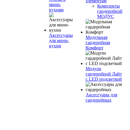
элементам
мини-
Комплекты
кухням
гардеробной
МОДУС
Аксессуары
Модульная
для мини-
гардеробная
кухни
Комфорт
Модули
гардеробной Лайт
с LED подсветкой
Аксессуары для
гардеробных