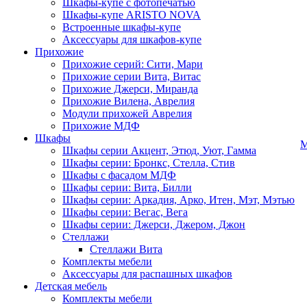
Шкафы-купе с фотопечатью
Шкафы-купе ARISTO NOVA
Встроенные шкафы-купе
Аксессуары для шкафов-купе
Прихожие
Прихожие серий: Сити, Мари
Прихожие серии Вита, Витас
Прихожие Джерси, Миранда
Прихожие Вилена, Аврелия
Модули прихожей Аврелия
Прихожие МДФ
Шкафы
М
Шкафы серии Акцент, Этюд, Уют, Гамма
Шкафы серии: Бронкс, Стелла, Стив
Шкафы с фасадом МДФ
Шкафы серии: Вита, Билли
Шкафы серии: Аркадия, Арко, Итен, Мэт, Мэтью
Шкафы серии: Вегас, Вега
Шкафы серии: Джерси, Джером, Джон
Стеллажи
Стеллажи Вита
Комплекты мебели
Аксессуары для распашных шкафов
Детская мебель
Комплекты мебели