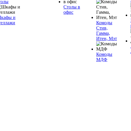
толы
Столы в
офис
кафы и
теллажи
Комоды
Стив,
Гамма,
Итен, Мэт
Комоды
МДФ