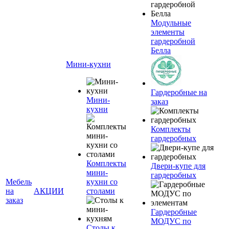
Модульные
элементы
гардеробной
Белла
Мини-кухни
Гардеробные на
Мини-
заказ
кухни
Комплекты
гардеробных
Комплекты
Двери-купе для
мини-
гардеробных
Мебель
кухни со
на
АКЦИИ
столами
заказ
Гардеробные
МОДУС по
Столы к