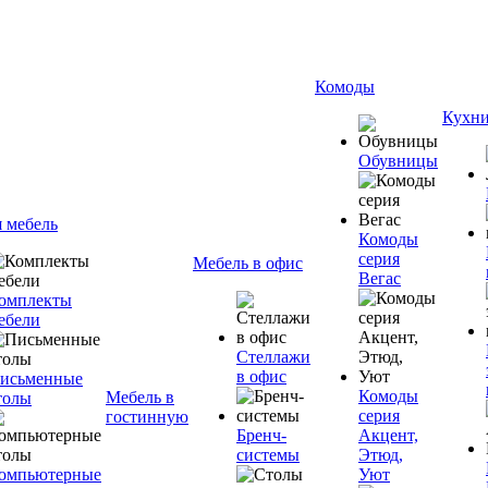
Комоды
Кухн
Обувницы
я мебель
Комоды
серия
Мебель в офис
Вегас
омплекты
ебели
Стеллажи
в офис
исьменные
Комоды
Мебель в
толы
серия
гостинную
Бренч-
Акцент,
системы
Этюд,
омпьютерные
Уют