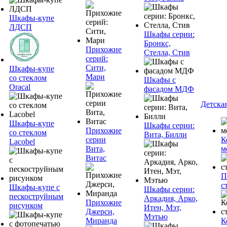
Шкафы-купе
ЛДСП
Шкафы серии:
Бронкс,
Прихожие
Стелла, Стив
серий:
Сити,
Шкафы-купе
Мари
со стеклом
Шкафы с
Oracal
фасадом МДФ
Детска
Шкафы-купе
Шкафы серии:
Прихожие
со стеклом
Вита, Билли
серии
К
Lacobel
Вита,
м
Витас
П
с
Шкафы-купе с
Шкафы серии:
пескоструйным
Аркадия, Арко,
Прихожие
рисунком
Итен, Мэт,
Джерси,
Мэтью
Миранда
К