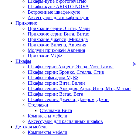
Шкафы-купе с фотопечатью
Шкафы-купе ARISTO NOVA
Встроенные шкафы-купе
Аксессуары для шкафов-купе
Прихожие
Прихожие серий: Сити, Мари
Прихожие серии Вита, Витас
Прихожие Джерси, Миранда
Прихожие Вилена, Аврелия
Модули прихожей Аврелия
Прихожие МДФ
Шкафы
М
Шкафы серии Акцент, Этюд, Уют, Гамма
Шкафы серии: Бронкс, Стелла, Стив
Шкафы с фасадом МДФ
Шкафы серии: Вита, Билли
Шкафы серии: Аркадия, Арко, Итен, Мэт, Мэтью
Шкафы серии: Вегас, Вега
Шкафы серии: Джерси, Джером, Джон
Стеллажи
Стеллажи Вита
Комплекты мебели
Аксессуары для распашных шкафов
Детская мебель
Комплекты мебели