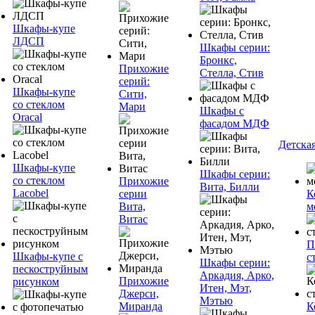
Шкафы-купе
ЛДСП
Шкафы серии:
Бронкс,
Прихожие
Стелла, Стив
серий:
Шкафы-купе
Сити,
со стеклом
Мари
Шкафы с
Oracal
фасадом МДФ
Детска
Шкафы-купе
Шкафы серии:
со стеклом
Прихожие
Вита, Билли
Lacobel
серии
К
Вита,
м
Витас
П
Шкафы-купе с
с
Шкафы серии:
пескоструйным
Аркадия, Арко,
Прихожие
рисунком
Итен, Мэт,
Джерси,
Мэтью
Миранда
К