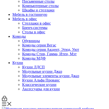
Письменные столы
Компьютерные столы
Шкафы и стеллажи
Мебель в гостинную
Мебель в офис
Стеллажи в офис
Бренч-системы
Столы в офис
Комоды
Обувницы
Комоды серия Вегас
Комоды серия Акцент, Этюд, Уют
Комоды Стив, Гамма, Итен, Мэт
Комоды МДФ
Кухни
Кухни ЛДСП
Модульные кухни Джаз
Модульные элементы кухни Джаз
Кухни Альфа Прованс
Классические кухни
Аксессуары для кухни