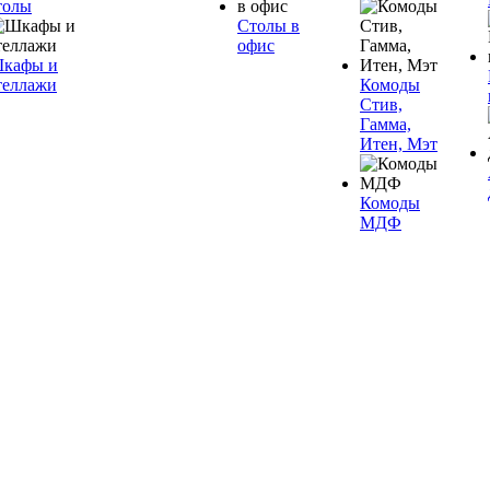
толы
Столы в
офис
кафы и
теллажи
Комоды
Стив,
Гамма,
Итен, Мэт
Комоды
МДФ