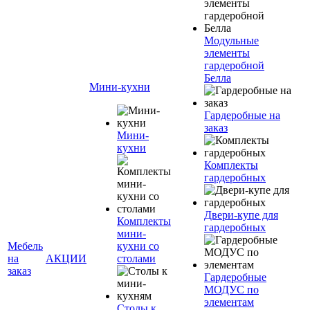
Модульные
элементы
гардеробной
Белла
Мини-кухни
Гардеробные на
заказ
Мини-
кухни
Комплекты
гардеробных
Двери-купе для
Комплекты
гардеробных
мини-
Мебель
кухни со
на
АКЦИИ
столами
заказ
Гардеробные
МОДУС по
элементам
Столы к