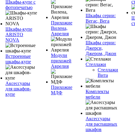
с
Шкафы-купе с
фотопечатью
Шкафы серии:
Ш
Вегас, Вега
Прихожие
с
Вилена,
Шкафы-купе
Аврелия
ARISTO
NOVA
Шкафы серии:
Джерси,
Джером, Джон
Модули
Встроенные
прихожей
шкафы-купе
Стеллажи
Аврелия
Стеллажи
Вита
Аксессуары
Прихожие
для шкафов-
Комплекты
МДФ
купе
мебели
Аксессуары
для распашных
шкафов