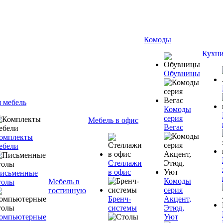
Комоды
Кухн
Обувницы
я мебель
Комоды
серия
Мебель в офис
Вегас
омплекты
ебели
Стеллажи
в офис
исьменные
Комоды
Мебель в
толы
серия
гостинную
Бренч-
Акцент,
системы
Этюд,
омпьютерные
Уют