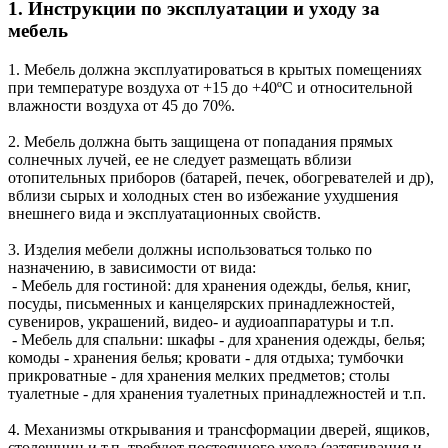
1. Инструкции по эксплуатации и уходу за
мебель
1. Мебель должна эксплуатироваться в крытых помещениях
при температуре воздуха от +15 до +40ºС и относительной
влажности воздуха от 45 до 70%.
2. Мебель должна быть защищена от попадания прямых
солнечных лучей, ее не следует размещать вблизи
отопительных приборов (батарей, печек, обогревателей и др),
вблизи сырых и холодных стен во избежание ухудшения
внешнего вида и эксплуатационных свойств.
3. Изделия мебели должны использоваться только по
назначению, в зависимости от вида:
- Мебель для гостиной: для хранения одежды, белья, книг,
посуды, письменных и канцелярских принадлежностей,
сувениров, украшений, видео- и аудиоаппаратуры и т.п.
- Мебель для спальни: шкафы - для хранения одежды, белья;
комоды - хранения белья; кровати - для отдыха; тумбочки
прикроватные - для хранения мелких предметов; столы
туалетные - для хранения туалетных принадлежностей и т.п.
4. Механизмы открывания и трансформации дверей, ящиков,
столешниц и т.п. требуют постоянного ухода (затягивания и