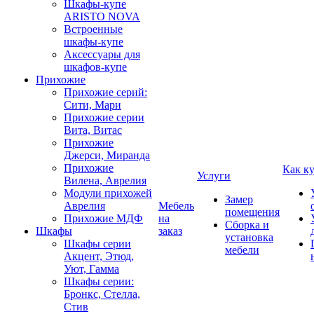
Шкафы-купе
ARISTO NOVA
Встроенные
шкафы-купе
Аксессуары для
шкафов-купе
Прихожие
Прихожие серий:
Сити, Мари
Прихожие серии
Вита, Витас
Прихожие
Джерси, Миранда
Прихожие
Как к
Услуги
Вилена, Аврелия
Модули прихожей
Замер
Аврелия
Мебель
помещения
Прихожие МДФ
на
Сборка и
Шкафы
заказ
установка
Шкафы серии
мебели
Акцент, Этюд,
Уют, Гамма
Шкафы серии:
Бронкс, Стелла,
Стив