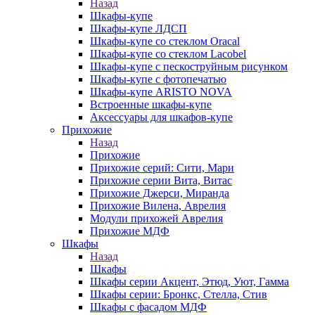
Назад
Шкафы-купе
Шкафы-купе ЛДСП
Шкафы-купе со стеклом Oracal
Шкафы-купе со стеклом Lacobel
Шкафы-купе с пескоструйным рисунком
Шкафы-купе с фотопечатью
Шкафы-купе ARISTO NOVA
Встроенные шкафы-купе
Аксессуары для шкафов-купе
Прихожие
Назад
Прихожие
Прихожие серий: Сити, Мари
Прихожие серии Вита, Витас
Прихожие Джерси, Миранда
Прихожие Вилена, Аврелия
Модули прихожей Аврелия
Прихожие МДФ
Шкафы
Назад
Шкафы
Шкафы серии Акцент, Этюд, Уют, Гамма
Шкафы серии: Бронкс, Стелла, Стив
Шкафы с фасадом МДФ