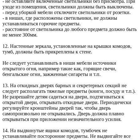
- не оставляйте включенные светильники без присмотра. При
уходе из помещения, светильники должны быть выключены.
- перед уборкой мебели отключите светильники от розетки.
- в нишах, где расположены светильники, не должны
устанавливаться горючие предметы.
- расстояние от светильника до любого предмета должно быть
не менее 300мм.
12. Настенные зеркала, установленные на крышки комодов,
тумб, должны быть прикреплены к стене.
Не следует устанавливать в ниши мебели источники
открытого огня, например такие как, горящие свечи,
бенгальские огни, зажженные сигареты и т.п.
13. На откидных дверях барных и секретерных секций не
следует располагать тяжелые предметы (книги, посуду и т.п.).
Не разрешайте детям садиться на двери, подтягиваться к
открытой двери, открывать откидные двери. Периодически
регулируйте кронштейны дверей так, чтобы дверь
самопроизвольно не открывались. Дверь должна плавно
открываться при приложении незначительного усилия.
14. На выдвинутые ящики комодов, тумбочек не
устанавливайте посторонние предметы. Не выдвигайте все