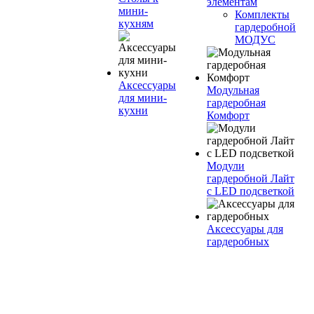
элементам
мини-
Комплекты
кухням
гардеробной
МОДУС
Аксессуары
Модульная
для мини-
гардеробная
кухни
Комфорт
Модули
гардеробной Лайт
с LED подсветкой
Аксессуары для
гардеробных