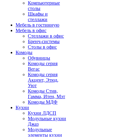
Компьютерные
столы
Шкафы и
стеллажи
Мебель в гостинную
Мебель в офис
Стеллажи в офис
Бренч-системы
Столы в офис
Комоды
Обувницы
Комоды серия
Вегас
Комоды серия
Акцент, Этюд,
Уют
Комоды Стив,
Гамма, Итен, Мэт
Комоды МДФ
Кухни
Кухни ЛДСП
Модульные кухни
Джаз
Модульные
элементы кухни