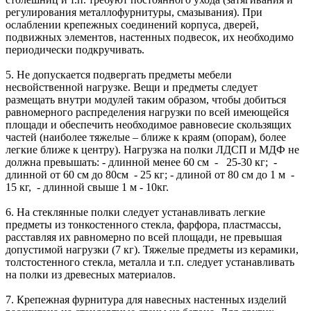
регулирования металлофурнитуры, смазывания). При
ослаблении крепежных соединений корпуса, дверей,
подвижных элементов, настенных подвесок, их необходимо
периодически подкручивать.
5. Не допускается подвергать предметы мебели
несвойственной нагрузке. Вещи и предметы следует
размещать внутри модулей таким образом, чтобы добиться
равномерного распределения нагрузки по всей имеющейся
площади и обеспечить необходимое равновесие скользящих
частей (наиболее тяжелые – ближе к краям (опорам), более
легкие ближе к центру). Нагрузка на полки ЛДСП и МДФ не
должна превышать: - длинной менее 60 см - 25-30 кг; -
длинной от 60 см до 80см - 25 кг; - длиной от 80 см до 1 м -
15 кг, - длинной свыше 1 м - 10кг.
6. На стеклянные полки следует устанавливать легкие
предметы из тонкостенного стекла, фарфора, пластмассы,
расставляя их равномерно по всей площади, не превышая
допустимой нагрузки (7 кг). Тяжелые предметы из керамики,
толстостенного стекла, металла и т.п. следует устанавливать
на полки из древесных материалов.
7. Крепежная фурнитура для навесных настенных изделий