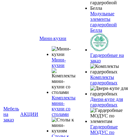
Модульные
элементы
гардеробной
Белла
Мини-кухни
Гардеробные на
Мини-
заказ
кухни
Комплекты
гардеробных
Комплекты
Двери-купе для
мини-
гардеробных
Мебель
кухни со
на
АКЦИИ
столами
заказ
Гардеробные
МОДУС по
Столы к