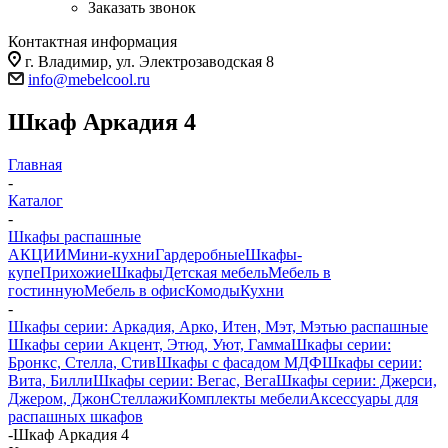
Заказать звонок
Контактная информация
г. Владимир, ул. Электрозаводская 8
info@mebelcool.ru
Шкаф Аркадия 4
Главная
-
Каталог
-
Шкафы распашные
АКЦИИ
Мини-кухни
Гардеробные
Шкафы-
купе
Прихожие
Шкафы
Детская мебель
Мебель в
гостинную
Мебель в офис
Комоды
Кухни
-
Шкафы серии: Аркадия, Арко, Итен, Мэт, Мэтью распашные
Шкафы серии Акцент, Этюд, Уют, Гамма
Шкафы серии:
Бронкс, Стелла, Стив
Шкафы с фасадом МДФ
Шкафы серии:
Вита, Билли
Шкафы серии: Вегас, Вега
Шкафы серии: Джерси,
Джером, Джон
Стеллажи
Комплекты мебели
Аксессуары для
распашных шкафов
-
Шкаф Аркадия 4