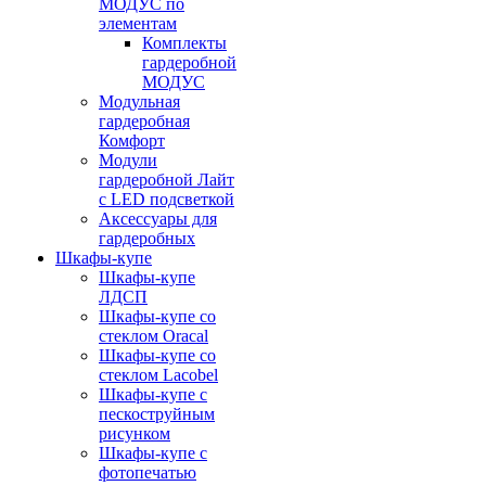
МОДУС по
элементам
Комплекты
гардеробной
МОДУС
Модульная
гардеробная
Комфорт
Модули
гардеробной Лайт
с LED подсветкой
Аксессуары для
гардеробных
Шкафы-купе
Шкафы-купе
ЛДСП
Шкафы-купе со
стеклом Oracal
Шкафы-купе со
стеклом Lacobel
Шкафы-купе с
пескоструйным
рисунком
Шкафы-купе с
фотопечатью