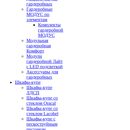
гардеробных
Гардеробные
МОДУС по
элементам
Комплекты
гардеробной
МОДУС
Модульная
гардеробная
Комфорт
Модули
гардеробной Лайт
с LED подсветкой
Аксессуары для
гардеробных
Шкафы-купе
Шкафы-купе
ЛДСП
Шкафы-купе со
стеклом Oracal
Шкафы-купе со
стеклом Lacobel
Шкафы-купе с
пескоструйным
рисунком