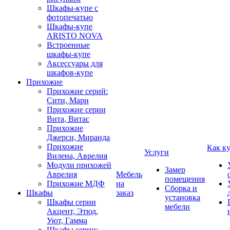
Шкафы-купе с
фотопечатью
Шкафы-купе
ARISTO NOVA
Встроенные
шкафы-купе
Аксессуары для
шкафов-купе
Прихожие
Прихожие серий:
Сити, Мари
Прихожие серии
Вита, Витас
Прихожие
Джерси, Миранда
Прихожие
Как к
Услуги
Вилена, Аврелия
Модули прихожей
Замер
Аврелия
Мебель
помещения
Прихожие МДФ
на
Сборка и
Шкафы
заказ
установка
Шкафы серии
мебели
Акцент, Этюд,
Уют, Гамма
Шкафы серии: