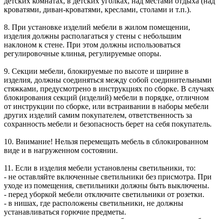
детских комнатах, в детских уголках, над местами отдыха (над
кроватями, диван-кроватями, креслами, столами и т.п.).
8. При установке изделий мебели в жилом помещении,
изделия должны располагаться у стены с небольшим
наклоном к стене. При этом должны использоваться
регулировочные клинья, регулируемые опоры.
9. Секции мебели, блокируемые по высоте и ширине в
изделия, должны соединяться между собой соединительными
стяжками, предусмотрено в инструкциях по сборке. В случаях
блокирования секций (изделий) мебели в порядке, отличном
от инструкции по сборке, или встраивании в наборы мебели
других изделий самим покупателем, ответственность за
сохранность мебели и безопасность берет на себя покупатель.
10. Внимание! Нельзя перемещать мебель в сблокированном
виде и в нагруженном состоянии.
11. Если в изделия мебели установлены светильники, то:
- не оставляйте включенные светильники без присмотра. При
уходе из помещения, светильники должны быть выключены.
- перед уборкой мебели отключите светильники от розетки.
- в нишах, где расположены светильники, не должны
устанавливаться горючие предметы.