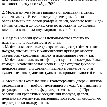
влажности воздуха от 45 до 70%.
2. Мебель должна быть защищена от попадания прямых
солнечных лучей, ее не следует размещать вблизи
отопительных приборов (батарей, печек, обогревателей и др),
вблизи сырых и холодных стен во избежание ухудшения
внешнего вида и эксплуатационных свойств.
3. Изделия мебели должны использоваться только по
назначению, в зависимости от вида:
- Мебель для гостиной: для хранения одежды, белья, книг,
посуды, письменных и канцелярских принадлежностей,
сувениров, украшений, видео- и аудиоаппаратуры и т.п.
- Мебель для спальни: шкафы - для хранения одежды, белья;
комоды - хранения белья; кровати - для отдыха; тумбочки
прикроватные - для хранения мелких предметов; столы
туалетные - для хранения туалетных принадлежностей и т.п.
4. Механизмы открывания и трансформации дверей, ящиков,
столешниц и т.п. требуют постоянного ухода (затягивания и
регулирования металлофурнитуры, смазывания). При
ослаблении крепежных соединений корпуса, дверей,
подвижных элементов, настенных подвесок, их необходимо
периодически подкручивать.