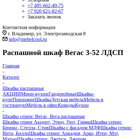
+7 495 662-49-75
+7 920 621-82-67
Заказать звонок
Контактная информация
г. Владимир, ул. Электрозаводская 8
info@mebelcool.ru
Распашной шкаф Вегас 3-52 ЛДСП
Главная
-
Каталог
-
Шкафы распашные
АКЦИИ
Мини-кухни
Гардеробные
Шкафы-
купе
Прихожие
Шкафы
Детская мебель
Мебель в
гостинную
Мебель в офис
Комоды
Кухни
-
Шкафы серии: Вегас, Вега распашные
Шкафы серии Акцент, Этюд, Уют, Гамма
Шкафы серии:
Бронкс, Стелла, Стив
Шкафы с фасадом МДФ
Шкафы серии:
Вита, Билли
Шкафы серии: Аркадия, Арко, Итен, Мэт,
Мэтью
Шкафы серии: Джерси, Джером,