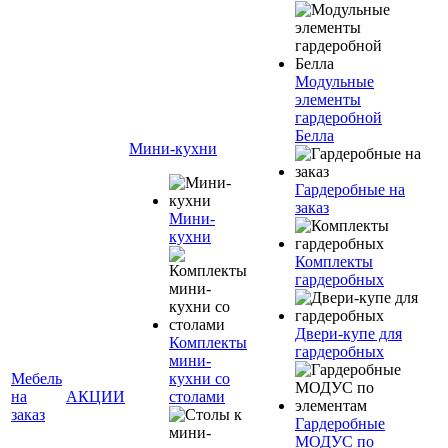
Модульные
элементы
гардеробной
Белла
Мини-кухни
Гардеробные на
заказ
Мини-
кухни
Комплекты
гардеробных
Двери-купе для
Комплекты
гардеробных
мини-
Мебель
кухни со
на
АКЦИИ
столами
заказ
Гардеробные
МОДУС по