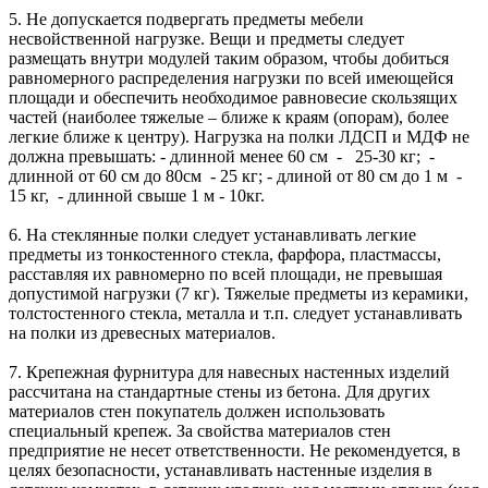
5. Не допускается подвергать предметы мебели
несвойственной нагрузке. Вещи и предметы следует
размещать внутри модулей таким образом, чтобы добиться
равномерного распределения нагрузки по всей имеющейся
площади и обеспечить необходимое равновесие скользящих
частей (наиболее тяжелые – ближе к краям (опорам), более
легкие ближе к центру). Нагрузка на полки ЛДСП и МДФ не
должна превышать: - длинной менее 60 см - 25-30 кг; -
длинной от 60 см до 80см - 25 кг; - длиной от 80 см до 1 м -
15 кг, - длинной свыше 1 м - 10кг.
6. На стеклянные полки следует устанавливать легкие
предметы из тонкостенного стекла, фарфора, пластмассы,
расставляя их равномерно по всей площади, не превышая
допустимой нагрузки (7 кг). Тяжелые предметы из керамики,
толстостенного стекла, металла и т.п. следует устанавливать
на полки из древесных материалов.
7. Крепежная фурнитура для навесных настенных изделий
рассчитана на стандартные стены из бетона. Для других
материалов стен покупатель должен использовать
специальный крепеж. За свойства материалов стен
предприятие не несет ответственности. Не рекомендуется, в
целях безопасности, устанавливать настенные изделия в