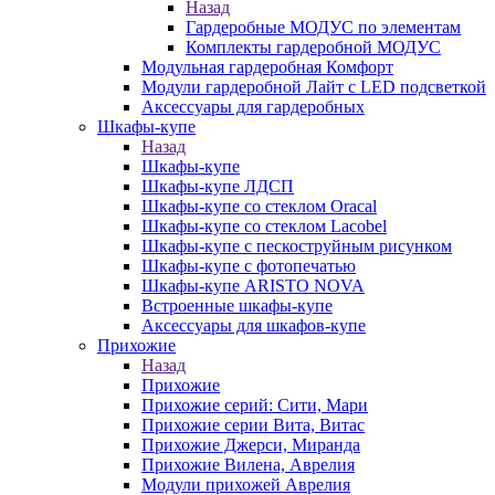
Назад
Гардеробные МОДУС по элементам
Комплекты гардеробной МОДУС
Модульная гардеробная Комфорт
Модули гардеробной Лайт с LED подсветкой
Аксессуары для гардеробных
Шкафы-купе
Назад
Шкафы-купе
Шкафы-купе ЛДСП
Шкафы-купе со стеклом Oracal
Шкафы-купе со стеклом Lacobel
Шкафы-купе с пескоструйным рисунком
Шкафы-купе с фотопечатью
Шкафы-купе ARISTO NOVA
Встроенные шкафы-купе
Аксессуары для шкафов-купе
Прихожие
Назад
Прихожие
Прихожие серий: Сити, Мари
Прихожие серии Вита, Витас
Прихожие Джерси, Миранда
Прихожие Вилена, Аврелия
Модули прихожей Аврелия