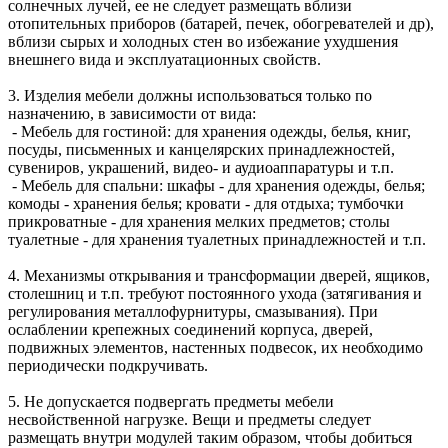
солнечных лучей, ее не следует размещать вблизи
отопительных приборов (батарей, печек, обогревателей и др),
вблизи сырых и холодных стен во избежание ухудшения
внешнего вида и эксплуатационных свойств.
3. Изделия мебели должны использоваться только по
назначению, в зависимости от вида:
- Мебель для гостиной: для хранения одежды, белья, книг,
посуды, письменных и канцелярских принадлежностей,
сувениров, украшений, видео- и аудиоаппаратуры и т.п.
- Мебель для спальни: шкафы - для хранения одежды, белья;
комоды - хранения белья; кровати - для отдыха; тумбочки
прикроватные - для хранения мелких предметов; столы
туалетные - для хранения туалетных принадлежностей и т.п.
4. Механизмы открывания и трансформации дверей, ящиков,
столешниц и т.п. требуют постоянного ухода (затягивания и
регулирования металлофурнитуры, смазывания). При
ослаблении крепежных соединений корпуса, дверей,
подвижных элементов, настенных подвесок, их необходимо
периодически подкручивать.
5. Не допускается подвергать предметы мебели
несвойственной нагрузке. Вещи и предметы следует
размещать внутри модулей таким образом, чтобы добиться