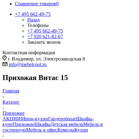
Сравнение товаров
0
+7 495 662-49-75
Назад
Телефоны
+7 495 662-49-75
+7 920 621-82-67
Заказать звонок
Контактная информация
г. Владимир, ул. Электрозаводская 8
info@mebelcool.ru
Прихожая Витас 15
Главная
-
Каталог
-
Прихожие
АКЦИИ
Мини-кухни
Гардеробные
Шкафы-
купе
Прихожие
Шкафы
Детская мебель
Мебель в
гостинную
Мебель в офис
Комоды
Кухни
-