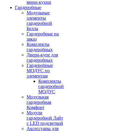
мини-кухни
Гардеробные
Модульные
элементы
гардеробной
Белла
Гардеробные на
заказ
Комплекты
гардеробных
Двери-купе для
гардеробных
Гардеробные
МОДУС по
элементам
Комплекты
гардеробной
МОДУС
Модульная
гардеробная
Комфорт
Модули
гардеробной Лайт
с LED подсветкой
Аксессуары для