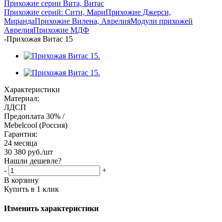
Прихожие серии Вита, Витас
Прихожие серий: Сити, Мари
Прихожие Джерси,
Миранда
Прихожие Вилена, Аврелия
Модули прихожей
Аврелия
Прихожие МДФ
-
Прихожая Витас 15
Характеристики
Материал:
ЛДСП
Предоплата 30% /
Mebelcool (Россия)
Гарантия:
24 месяца
30 380
руб.
/шт
Нашли дешевле?
-
+
В корзину
Купить в 1 клик
Изменить характеристики