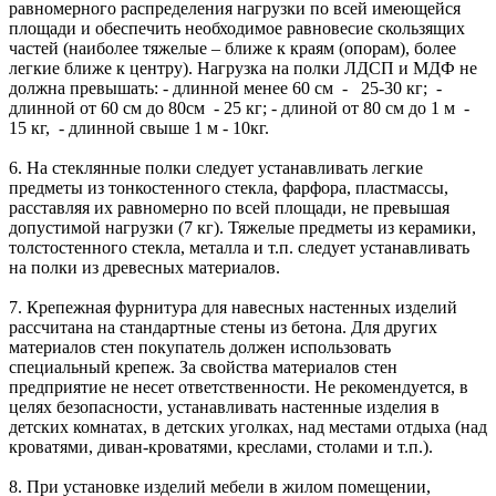
равномерного распределения нагрузки по всей имеющейся
площади и обеспечить необходимое равновесие скользящих
частей (наиболее тяжелые – ближе к краям (опорам), более
легкие ближе к центру). Нагрузка на полки ЛДСП и МДФ не
должна превышать: - длинной менее 60 см - 25-30 кг; -
длинной от 60 см до 80см - 25 кг; - длиной от 80 см до 1 м -
15 кг, - длинной свыше 1 м - 10кг.
6. На стеклянные полки следует устанавливать легкие
предметы из тонкостенного стекла, фарфора, пластмассы,
расставляя их равномерно по всей площади, не превышая
допустимой нагрузки (7 кг). Тяжелые предметы из керамики,
толстостенного стекла, металла и т.п. следует устанавливать
на полки из древесных материалов.
7. Крепежная фурнитура для навесных настенных изделий
рассчитана на стандартные стены из бетона. Для других
материалов стен покупатель должен использовать
специальный крепеж. За свойства материалов стен
предприятие не несет ответственности. Не рекомендуется, в
целях безопасности, устанавливать настенные изделия в
детских комнатах, в детских уголках, над местами отдыха (над
кроватями, диван-кроватями, креслами, столами и т.п.).
8. При установке изделий мебели в жилом помещении,