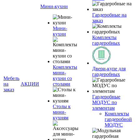
Мини-кухни
Гардеробные на
заказ
Мини-
кухни
Комплекты
гардеробных
Комплекты
Двери-купе для
мини-
гардеробных
Мебель
кухни со
на
АКЦИИ
столами
заказ
Гардеробные
МОДУС по
Столы к
элементам
мини-
Комплекты
кухням
гардеробной
МОДУС