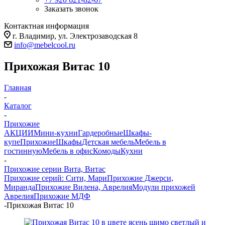
Заказать звонок
Контактная информация
г. Владимир, ул. Электрозаводская 8
info@mebelcool.ru
Прихожая Витас 10
Главная
-
Каталог
-
Прихожие
АКЦИИ
Мини-кухни
Гардеробные
Шкафы-
купе
Прихожие
Шкафы
Детская мебель
Мебель в
гостинную
Мебель в офис
Комоды
Кухни
-
Прихожие серии Вита, Витас
Прихожие серий: Сити, Мари
Прихожие Джерси,
Миранда
Прихожие Вилена, Аврелия
Модули прихожей
Аврелия
Прихожие МДФ
-
Прихожая Витас 10