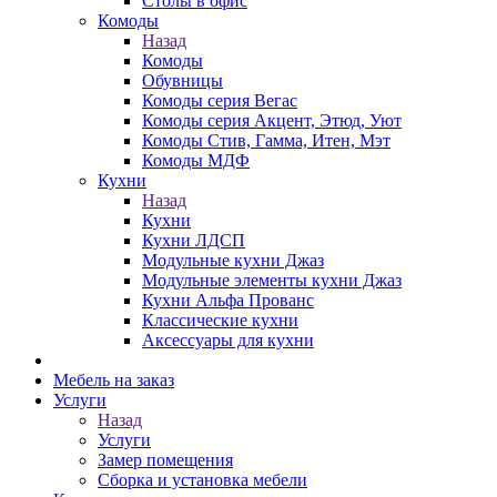
Столы в офис
Комоды
Назад
Комоды
Обувницы
Комоды серия Вегас
Комоды серия Акцент, Этюд, Уют
Комоды Стив, Гамма, Итен, Мэт
Комоды МДФ
Кухни
Назад
Кухни
Кухни ЛДСП
Модульные кухни Джаз
Модульные элементы кухни Джаз
Кухни Альфа Прованс
Классические кухни
Аксессуары для кухни
Мебель на заказ
Услуги
Назад
Услуги
Замер помещения
Сборка и установка мебели