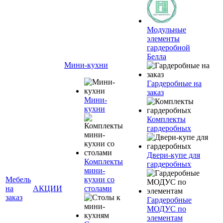
Модульные
элементы
гардеробной
Белла
Мини-кухни
Гардеробные на
заказ
Мини-
кухни
Комплекты
гардеробных
Двери-купе для
Комплекты
гардеробных
мини-
Мебель
кухни со
на
АКЦИИ
столами
заказ
Гардеробные
МОДУС по
элементам