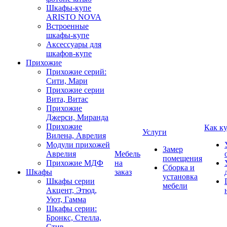
Шкафы-купе
ARISTO NOVA
Встроенные
шкафы-купе
Аксессуары для
шкафов-купе
Прихожие
Прихожие серий:
Сити, Мари
Прихожие серии
Вита, Витас
Прихожие
Джерси, Миранда
Прихожие
Как к
Услуги
Вилена, Аврелия
Модули прихожей
Замер
Аврелия
Мебель
помещения
Прихожие МДФ
на
Сборка и
Шкафы
заказ
установка
Шкафы серии
мебели
Акцент, Этюд,
Уют, Гамма
Шкафы серии:
Бронкс, Стелла,
Стив