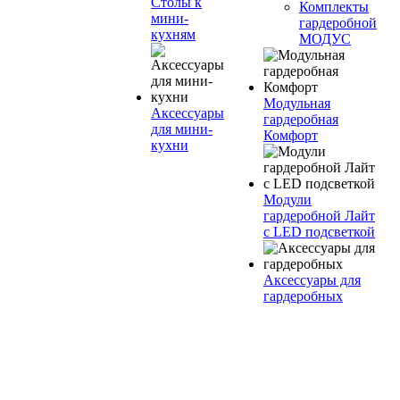
Столы к
Комплекты
мини-
гардеробной
кухням
МОДУС
Модульная
Аксессуары
гардеробная
для мини-
Комфорт
кухни
Модули
гардеробной Лайт
с LED подсветкой
Аксессуары для
гардеробных