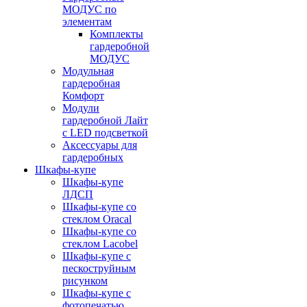
МОДУС по
элементам
Комплекты
гардеробной
МОДУС
Модульная
гардеробная
Комфорт
Модули
гардеробной Лайт
с LED подсветкой
Аксессуары для
гардеробных
Шкафы-купе
Шкафы-купе
ЛДСП
Шкафы-купе со
стеклом Oracal
Шкафы-купе со
стеклом Lacobel
Шкафы-купе с
пескоструйным
рисунком
Шкафы-купе с
фотопечатью