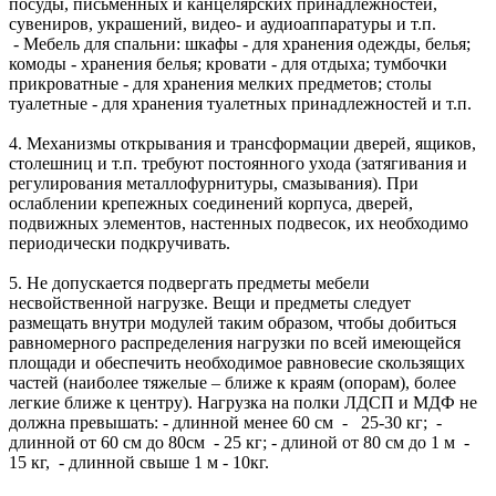
посуды, письменных и канцелярских принадлежностей,
сувениров, украшений, видео- и аудиоаппаратуры и т.п.
- Мебель для спальни: шкафы - для хранения одежды, белья;
комоды - хранения белья; кровати - для отдыха; тумбочки
прикроватные - для хранения мелких предметов; столы
туалетные - для хранения туалетных принадлежностей и т.п.
4. Механизмы открывания и трансформации дверей, ящиков,
столешниц и т.п. требуют постоянного ухода (затягивания и
регулирования металлофурнитуры, смазывания). При
ослаблении крепежных соединений корпуса, дверей,
подвижных элементов, настенных подвесок, их необходимо
периодически подкручивать.
5. Не допускается подвергать предметы мебели
несвойственной нагрузке. Вещи и предметы следует
размещать внутри модулей таким образом, чтобы добиться
равномерного распределения нагрузки по всей имеющейся
площади и обеспечить необходимое равновесие скользящих
частей (наиболее тяжелые – ближе к краям (опорам), более
легкие ближе к центру). Нагрузка на полки ЛДСП и МДФ не
должна превышать: - длинной менее 60 см - 25-30 кг; -
длинной от 60 см до 80см - 25 кг; - длиной от 80 см до 1 м -
15 кг, - длинной свыше 1 м - 10кг.