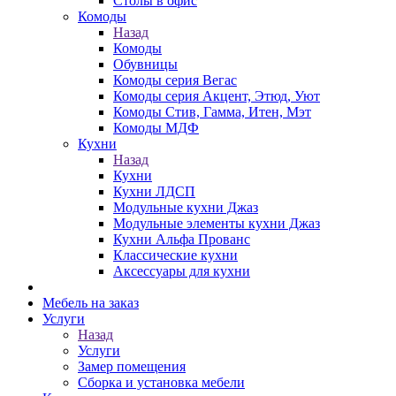
Столы в офис
Комоды
Назад
Комоды
Обувницы
Комоды серия Вегас
Комоды серия Акцент, Этюд, Уют
Комоды Стив, Гамма, Итен, Мэт
Комоды МДФ
Кухни
Назад
Кухни
Кухни ЛДСП
Модульные кухни Джаз
Модульные элементы кухни Джаз
Кухни Альфа Прованс
Классические кухни
Аксессуары для кухни
Мебель на заказ
Услуги
Назад
Услуги
Замер помещения
Сборка и установка мебели