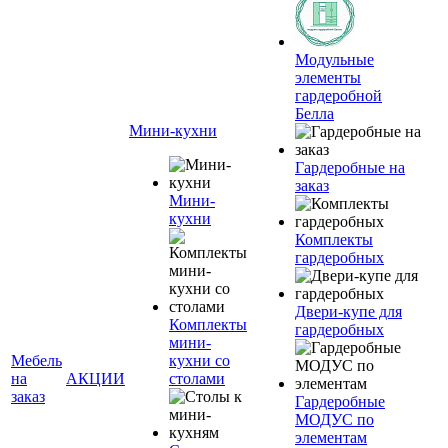
Модульные
элементы
гардеробной
Белла
Мини-кухни
Гардеробные на
заказ
Мини-
кухни
Комплекты
гардеробных
Двери-купе для
Комплекты
гардеробных
мини-
Мебель
кухни со
на
АКЦИИ
столами
заказ
Гардеробные
МОДУС по
элементам