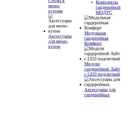
Столы к
Комплекты
мини-
гардеробной
кухням
МОДУС
Модульная
Аксессуары
гардеробная
для мини-
Комфорт
кухни
Модули
гардеробной Лайт
с LED подсветкой
Аксессуары для
гардеробных