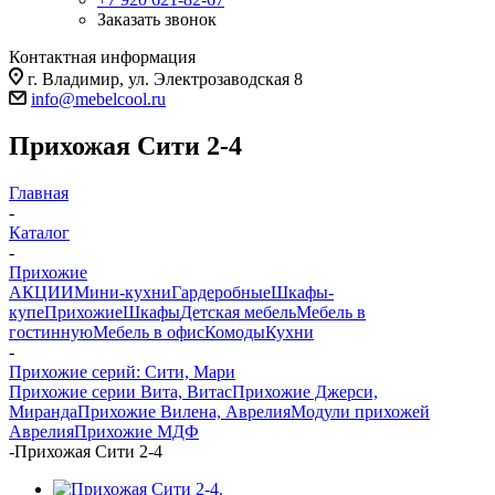
Заказать звонок
Контактная информация
г. Владимир, ул. Электрозаводская 8
info@mebelcool.ru
Прихожая Сити 2-4
Главная
-
Каталог
-
Прихожие
АКЦИИ
Мини-кухни
Гардеробные
Шкафы-
купе
Прихожие
Шкафы
Детская мебель
Мебель в
гостинную
Мебель в офис
Комоды
Кухни
-
Прихожие серий: Сити, Мари
Прихожие серии Вита, Витас
Прихожие Джерси,
Миранда
Прихожие Вилена, Аврелия
Модули прихожей
Аврелия
Прихожие МДФ
-
Прихожая Сити 2-4