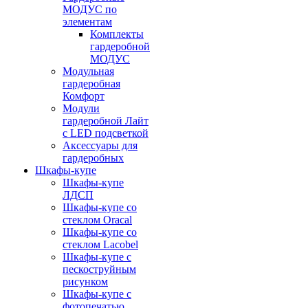
МОДУС по
элементам
Комплекты
гардеробной
МОДУС
Модульная
гардеробная
Комфорт
Модули
гардеробной Лайт
с LED подсветкой
Аксессуары для
гардеробных
Шкафы-купе
Шкафы-купе
ЛДСП
Шкафы-купе со
стеклом Oracal
Шкафы-купе со
стеклом Lacobel
Шкафы-купе с
пескоструйным
рисунком
Шкафы-купе с
фотопечатью