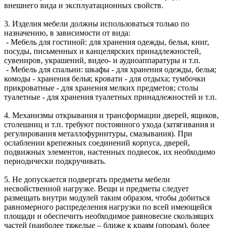
внешнего вида и эксплуатационных свойств.
3. Изделия мебели должны использоваться только по
назначению, в зависимости от вида:
- Мебель для гостиной: для хранения одежды, белья, книг,
посуды, письменных и канцелярских принадлежностей,
сувениров, украшений, видео- и аудиоаппаратуры и т.п.
- Мебель для спальни: шкафы - для хранения одежды, белья;
комоды - хранения белья; кровати - для отдыха; тумбочки
прикроватные - для хранения мелких предметов; столы
туалетные - для хранения туалетных принадлежностей и т.п.
4. Механизмы открывания и трансформации дверей, ящиков,
столешниц и т.п. требуют постоянного ухода (затягивания и
регулирования металлофурнитуры, смазывания). При
ослаблении крепежных соединений корпуса, дверей,
подвижных элементов, настенных подвесок, их необходимо
периодически подкручивать.
5. Не допускается подвергать предметы мебели
несвойственной нагрузке. Вещи и предметы следует
размещать внутри модулей таким образом, чтобы добиться
равномерного распределения нагрузки по всей имеющейся
площади и обеспечить необходимое равновесие скользящих
частей (наиболее тяжелые – ближе к краям (опорам), более