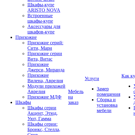
Шкафы-купе
ARISTO NOVA
Встроенные
шкафы-купе
Аксессуары для
шкафов-купе
Прихожие
Прихожие серий:
Сити, Мари
Прихожие серии
Вита, Витас
Прихожие
Джерси, Миранда
Прихожие
Как к
Услуги
Вилена, Аврелия
Модули прихожей
Замер
Аврелия
Мебель
помещения
Прихожие МДФ
на
Сборка и
Шкафы
заказ
установка
Шкафы серии
мебели
Акцент, Этюд,
Уют, Гамма
Шкафы серии:
Бронкс, Стелла,
Стив