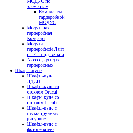
МОДУС по
элементам
Комплекты
гардеробной
МОДУС
Модульная
гардеробная
Комфорт
Модули
гардеробной Лайт
с LED подсветкой
Аксессуары для
гардеробных
Шкафы-купе
Шкафы-купе
ЛДСП
Шкафы-купе со
стеклом Oracal
Шкафы-купе со
стеклом Lacobel
Шкафы-купе с
пескоструйным
рисунком
Шкафы-купе с
фотопечатью