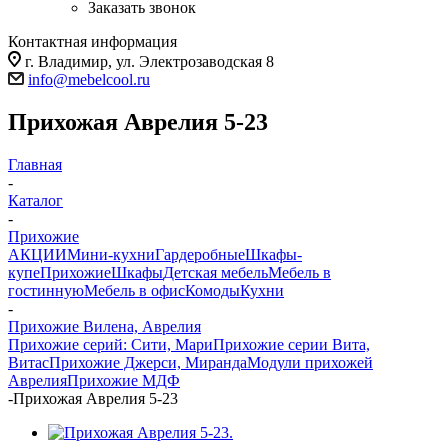
Заказать звонок
Контактная информация
г. Владимир, ул. Электрозаводская 8
info@mebelcool.ru
Прихожая Аврелия 5-23
Главная
-
Каталог
-
Прихожие
АКЦИИ
Мини-кухни
Гардеробные
Шкафы-
купе
Прихожие
Шкафы
Детская мебель
Мебель в
гостинную
Мебель в офис
Комоды
Кухни
-
Прихожие Вилена, Аврелия
Прихожие серий: Сити, Мари
Прихожие серии Вита,
Витас
Прихожие Джерси, Миранда
Модули прихожей
Аврелия
Прихожие МДФ
-
Прихожая Аврелия 5-23