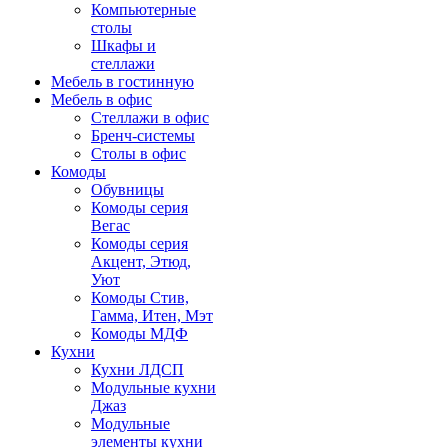
Компьютерные
столы
Шкафы и
стеллажи
Мебель в гостинную
Мебель в офис
Стеллажи в офис
Бренч-системы
Столы в офис
Комоды
Обувницы
Комоды серия
Вегас
Комоды серия
Акцент, Этюд,
Уют
Комоды Стив,
Гамма, Итен, Мэт
Комоды МДФ
Кухни
Кухни ЛДСП
Модульные кухни
Джаз
Модульные
элементы кухни