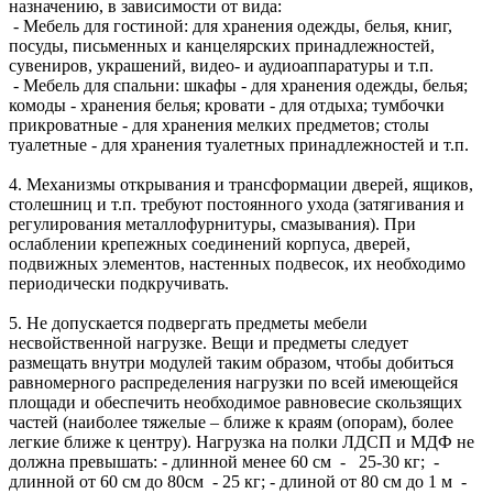
назначению, в зависимости от вида:
- Мебель для гостиной: для хранения одежды, белья, книг,
посуды, письменных и канцелярских принадлежностей,
сувениров, украшений, видео- и аудиоаппаратуры и т.п.
- Мебель для спальни: шкафы - для хранения одежды, белья;
комоды - хранения белья; кровати - для отдыха; тумбочки
прикроватные - для хранения мелких предметов; столы
туалетные - для хранения туалетных принадлежностей и т.п.
4. Механизмы открывания и трансформации дверей, ящиков,
столешниц и т.п. требуют постоянного ухода (затягивания и
регулирования металлофурнитуры, смазывания). При
ослаблении крепежных соединений корпуса, дверей,
подвижных элементов, настенных подвесок, их необходимо
периодически подкручивать.
5. Не допускается подвергать предметы мебели
несвойственной нагрузке. Вещи и предметы следует
размещать внутри модулей таким образом, чтобы добиться
равномерного распределения нагрузки по всей имеющейся
площади и обеспечить необходимое равновесие скользящих
частей (наиболее тяжелые – ближе к краям (опорам), более
легкие ближе к центру). Нагрузка на полки ЛДСП и МДФ не
должна превышать: - длинной менее 60 см - 25-30 кг; -
длинной от 60 см до 80см - 25 кг; - длиной от 80 см до 1 м -