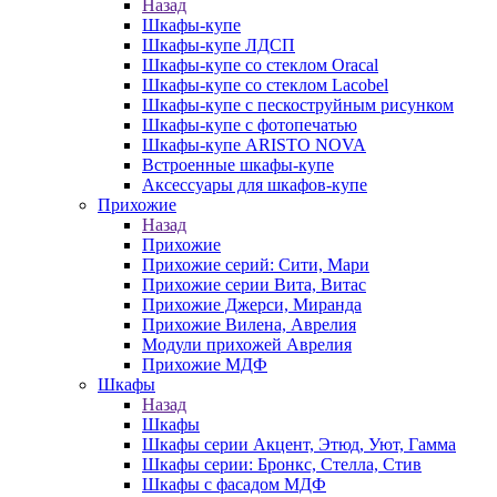
Назад
Шкафы-купе
Шкафы-купе ЛДСП
Шкафы-купе со стеклом Oracal
Шкафы-купе со стеклом Lacobel
Шкафы-купе с пескоструйным рисунком
Шкафы-купе с фотопечатью
Шкафы-купе ARISTO NOVA
Встроенные шкафы-купе
Аксессуары для шкафов-купе
Прихожие
Назад
Прихожие
Прихожие серий: Сити, Мари
Прихожие серии Вита, Витас
Прихожие Джерси, Миранда
Прихожие Вилена, Аврелия
Модули прихожей Аврелия
Прихожие МДФ
Шкафы
Назад
Шкафы
Шкафы серии Акцент, Этюд, Уют, Гамма
Шкафы серии: Бронкс, Стелла, Стив
Шкафы с фасадом МДФ