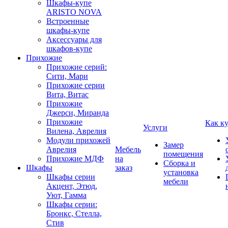
Шкафы-купе
ARISTO NOVA
Встроенные
шкафы-купе
Аксессуары для
шкафов-купе
Прихожие
Прихожие серий:
Сити, Мари
Прихожие серии
Вита, Витас
Прихожие
Джерси, Миранда
Прихожие
Как к
Услуги
Вилена, Аврелия
Модули прихожей
Замер
Аврелия
Мебель
помещения
Прихожие МДФ
на
Сборка и
Шкафы
заказ
установка
Шкафы серии
мебели
Акцент, Этюд,
Уют, Гамма
Шкафы серии:
Бронкс, Стелла,
Стив