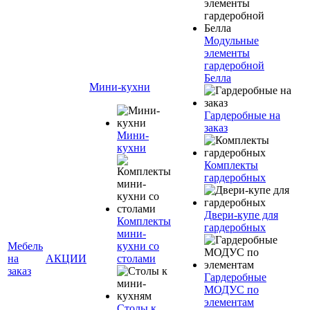
Модульные
элементы
гардеробной
Белла
Мини-кухни
Гардеробные на
заказ
Мини-
кухни
Комплекты
гардеробных
Двери-купе для
Комплекты
гардеробных
мини-
Мебель
кухни со
на
АКЦИИ
столами
заказ
Гардеробные
МОДУС по
элементам
Столы к