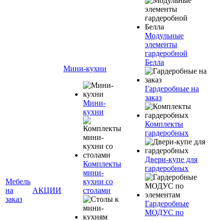
Модульные
элементы
гардеробной
Белла
Мини-кухни
Гардеробные на
заказ
Мини-
кухни
Комплекты
гардеробных
Двери-купе для
Комплекты
гардеробных
мини-
Мебель
кухни со
на
АКЦИИ
столами
заказ
Гардеробные
МОДУС по