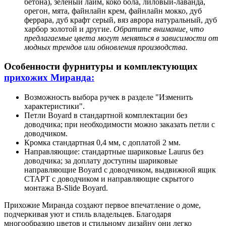
бетона), зеленый лайм, коко бола, лиловый-лаванда,
орегон, мята, файнлайн крем, файнлайн мокко, дуб
феррара, дуб крафт серый, вяз аврора натуральный, дуб
харбор золотой и другие.
Обратите внимание, что
предлагаемые цвета могут меняться в зависимости от
модных трендов или обновления производства.
Особенности фурнитуры и комплектующих
прихожих Миранда:
Возможность выбора ручек в разделе "Изменить
характеристики".
Петли Boyard в стандартной комплектации без
доводчика; при необходимости можно заказать петли с
доводчиком.
Кромка стандартная 0,4 мм, с доплатой 2 мм.
Направляющие: стандартные шариковые Laurus без
доводчика; за доплату доступны шариковые
направляющие Boyard с доводчиком, выдвижной ящик
СТАРТ с доводчиком и направляющие скрытого
монтажа B-Slide Boyard.
Прихожие Миранда создают первое впечатление о доме,
подчеркивая уют и стиль владельцев. Благодаря
многообразию цветов и стильному дизайну они легко