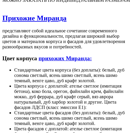
МОЖНО ЗАКАЗАТЬ ПО ИНДИВИДУАЛЬНЫМ РАЗМЕРАМ
Прихожие Миранда
представляют собой идеальное сочетание современного
дизайна и функциональности, предлагая широкий выбор
цветов и материалов корпуса и фасадов для удовлетворения
разнообразных вкусов и потребностей.
Цвет корпуса
прихожих Миранда:
Стандартные цвета корпуса (без доплаты): белый, дуб
сонома светлый, ясень шимо светлый, ясень шимо
темный, венге цаво, дуб крафт золотой.
Цвета корпуса с доплатой: ателье светлое (имитация
бетона), коко бола, орегон, файнлайн крем, файнлайн
мокко, дуб феррара, дуб крафт серый, вяз аврора
натуральный, дуб харбор золотой и другие. Цвета
фасадов ЛДСП (класс эмиссии Е1):
Стандартные цвета фасадов (без доплаты): белый, дуб
сонома светлый, ясень шимо светлый, ясень шимо
темный, венге цаво, дуб крафт золотой.
Цвета фасадов с доплатой: ателье светлое (имитация