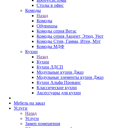
Бренч-системы
Столы в офис
Комоды
Назад
Комоды
Обувницы
Комоды серия Вегас
Комоды серия Акцент, Этюд, Уют
Комоды Стив, Гамма, Итен, Мэт
Комоды МДФ
Кухни
Назад
Кухни
Кухни ЛДСП
Модульные кухни Джаз
Модульные элементы кухни Джаз
Кухни Альфа Прованс
Классические кухни
Аксессуары для кухни
Мебель на заказ
Услуги
Назад
Услуги
Замер помещения