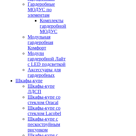
Гардеробные
МОДУС по
элементам
Комплекты
гардеробной
МОДУС
Модульная
гардеробная
Комфорт
Модули
гардеробной Лайт
с LED подсветкой
Аксессуары для
гардеробных
Шкафы-купе
Шкафы-купе
ЛДСП
Шкафы-купе со
стеклом Oracal
Шкафы-купе со
стеклом Lacobel
Шкафы-купе с
пескоструйным
рисунком
Шкафы-купе с