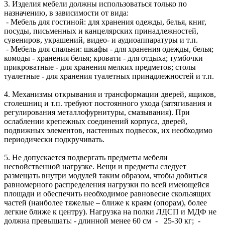
3. Изделия мебели должны использоваться только по
назначению, в зависимости от вида:
- Мебель для гостиной: для хранения одежды, белья, книг,
посуды, письменных и канцелярских принадлежностей,
сувениров, украшений, видео- и аудиоаппаратуры и т.п.
- Мебель для спальни: шкафы - для хранения одежды, белья;
комоды - хранения белья; кровати - для отдыха; тумбочки
прикроватные - для хранения мелких предметов; столы
туалетные - для хранения туалетных принадлежностей и т.п.
4. Механизмы открывания и трансформации дверей, ящиков,
столешниц и т.п. требуют постоянного ухода (затягивания и
регулирования металлофурнитуры, смазывания). При
ослаблении крепежных соединений корпуса, дверей,
подвижных элементов, настенных подвесок, их необходимо
периодически подкручивать.
5. Не допускается подвергать предметы мебели
несвойственной нагрузке. Вещи и предметы следует
размещать внутри модулей таким образом, чтобы добиться
равномерного распределения нагрузки по всей имеющейся
площади и обеспечить необходимое равновесие скользящих
частей (наиболее тяжелые – ближе к краям (опорам), более
легкие ближе к центру). Нагрузка на полки ЛДСП и МДФ не
должна превышать: - длинной менее 60 см - 25-30 кг; -