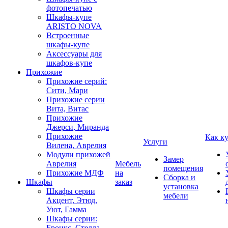
фотопечатью
Шкафы-купе
ARISTO NOVA
Встроенные
шкафы-купе
Аксессуары для
шкафов-купе
Прихожие
Прихожие серий:
Сити, Мари
Прихожие серии
Вита, Витас
Прихожие
Джерси, Миранда
Прихожие
Как к
Услуги
Вилена, Аврелия
Модули прихожей
Замер
Аврелия
Мебель
помещения
Прихожие МДФ
на
Сборка и
Шкафы
заказ
установка
Шкафы серии
мебели
Акцент, Этюд,
Уют, Гамма
Шкафы серии:
Бронкс, Стелла,