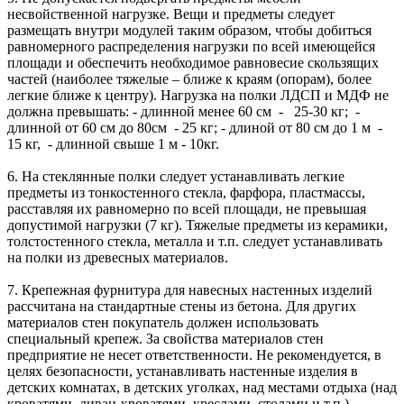
несвойственной нагрузке. Вещи и предметы следует
размещать внутри модулей таким образом, чтобы добиться
равномерного распределения нагрузки по всей имеющейся
площади и обеспечить необходимое равновесие скользящих
частей (наиболее тяжелые – ближе к краям (опорам), более
легкие ближе к центру). Нагрузка на полки ЛДСП и МДФ не
должна превышать: - длинной менее 60 см - 25-30 кг; -
длинной от 60 см до 80см - 25 кг; - длиной от 80 см до 1 м -
15 кг, - длинной свыше 1 м - 10кг.
6. На стеклянные полки следует устанавливать легкие
предметы из тонкостенного стекла, фарфора, пластмассы,
расставляя их равномерно по всей площади, не превышая
допустимой нагрузки (7 кг). Тяжелые предметы из керамики,
толстостенного стекла, металла и т.п. следует устанавливать
на полки из древесных материалов.
7. Крепежная фурнитура для навесных настенных изделий
рассчитана на стандартные стены из бетона. Для других
материалов стен покупатель должен использовать
специальный крепеж. За свойства материалов стен
предприятие не несет ответственности. Не рекомендуется, в
целях безопасности, устанавливать настенные изделия в
детских комнатах, в детских уголках, над местами отдыха (над
кроватями, диван-кроватями, креслами, столами и т.п.).