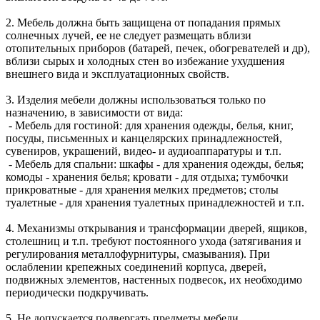
2. Мебель должна быть защищена от попадания прямых
солнечных лучей, ее не следует размещать вблизи
отопительных приборов (батарей, печек, обогревателей и др),
вблизи сырых и холодных стен во избежание ухудшения
внешнего вида и эксплуатационных свойств.
3. Изделия мебели должны использоваться только по
назначению, в зависимости от вида:
- Мебель для гостиной: для хранения одежды, белья, книг,
посуды, письменных и канцелярских принадлежностей,
сувениров, украшений, видео- и аудиоаппаратуры и т.п.
- Мебель для спальни: шкафы - для хранения одежды, белья;
комоды - хранения белья; кровати - для отдыха; тумбочки
прикроватные - для хранения мелких предметов; столы
туалетные - для хранения туалетных принадлежностей и т.п.
4. Механизмы открывания и трансформации дверей, ящиков,
столешниц и т.п. требуют постоянного ухода (затягивания и
регулирования металлофурнитуры, смазывания). При
ослаблении крепежных соединений корпуса, дверей,
подвижных элементов, настенных подвесок, их необходимо
периодически подкручивать.
5. Не допускается подвергать предметы мебели