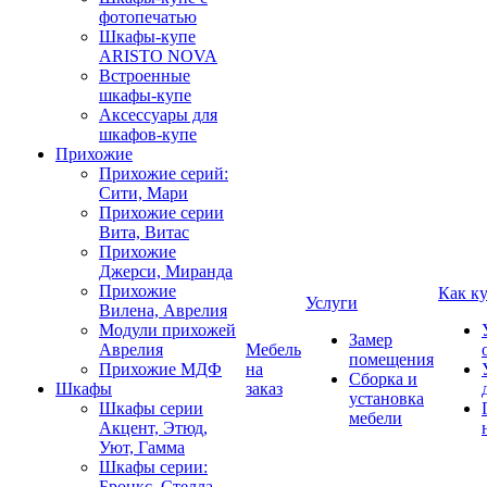
фотопечатью
Шкафы-купе
ARISTO NOVA
Встроенные
шкафы-купе
Аксессуары для
шкафов-купе
Прихожие
Прихожие серий:
Сити, Мари
Прихожие серии
Вита, Витас
Прихожие
Джерси, Миранда
Прихожие
Как к
Услуги
Вилена, Аврелия
Модули прихожей
Замер
Аврелия
Мебель
помещения
Прихожие МДФ
на
Сборка и
Шкафы
заказ
установка
Шкафы серии
мебели
Акцент, Этюд,
Уют, Гамма
Шкафы серии:
Бронкс, Стелла,