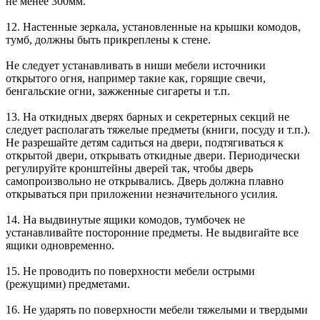
не менее 300мм.
12. Настенные зеркала, установленные на крышки комодов,
тумб, должны быть прикреплены к стене.
Не следует устанавливать в ниши мебели источники
открытого огня, например такие как, горящие свечи,
бенгальские огни, зажженные сигареты и т.п.
13. На откидных дверях барных и секретерных секций не
следует располагать тяжелые предметы (книги, посуду и т.п.).
Не разрешайте детям садиться на двери, подтягиваться к
открытой двери, открывать откидные двери. Периодически
регулируйте кронштейны дверей так, чтобы дверь
самопроизвольно не открывались. Дверь должна плавно
открываться при приложении незначительного усилия.
14. На выдвинутые ящики комодов, тумбочек не
устанавливайте посторонние предметы. Не выдвигайте все
ящики одновременно.
15. Не проводить по поверхности мебели острыми
(режущими) предметами.
16. Не ударять по поверхности мебели тяжелыми и твердыми