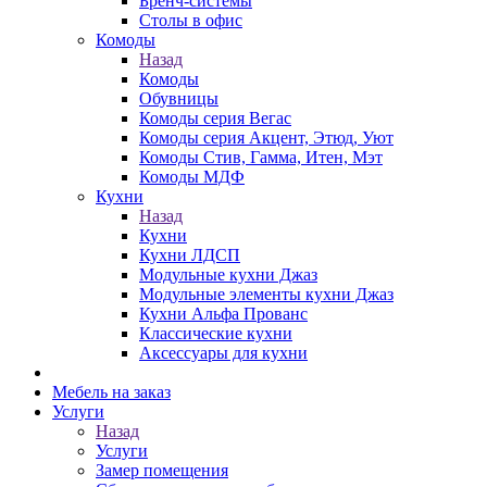
Бренч-системы
Столы в офис
Комоды
Назад
Комоды
Обувницы
Комоды серия Вегас
Комоды серия Акцент, Этюд, Уют
Комоды Стив, Гамма, Итен, Мэт
Комоды МДФ
Кухни
Назад
Кухни
Кухни ЛДСП
Модульные кухни Джаз
Модульные элементы кухни Джаз
Кухни Альфа Прованс
Классические кухни
Аксессуары для кухни
Мебель на заказ
Услуги
Назад
Услуги
Замер помещения