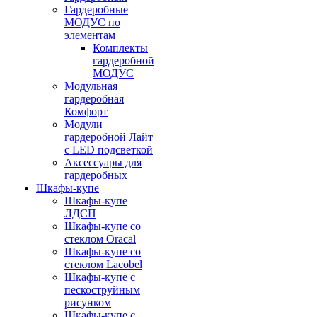
Гардеробные
МОДУС по
элементам
Комплекты
гардеробной
МОДУС
Модульная
гардеробная
Комфорт
Модули
гардеробной Лайт
с LED подсветкой
Аксессуары для
гардеробных
Шкафы-купе
Шкафы-купе
ЛДСП
Шкафы-купе со
стеклом Oracal
Шкафы-купе со
стеклом Lacobel
Шкафы-купе с
пескоструйным
рисунком
Шкафы-купе с