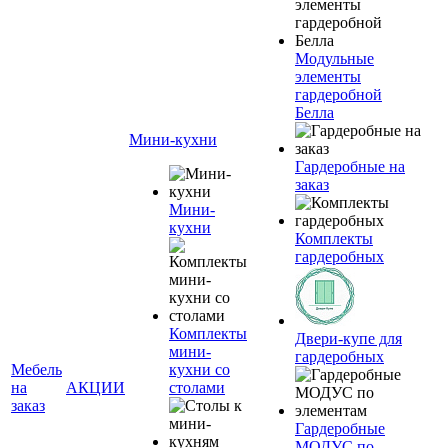
Модульные
элементы
гардеробной
Белла
Мини-кухни
Гардеробные на
заказ
Мини-
кухни
Комплекты
гардеробных
Комплекты
Двери-купе для
мини-
гардеробных
Мебель
кухни со
на
АКЦИИ
столами
заказ
Гардеробные
МОДУС по