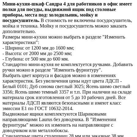
Мини-кухня-шкаф Сандра 4 для работников в офис имеет
полки для посуды, выдвижной ящик под столовые
приборы, места под: холодильник, мойку и
посудосушитель.
В стоимость не включены посудосушитель,
мойка и техника. Мойку и посудосушитель можно заказать
дополнительно.
Размеры мини-кухни можно выбрать в разделе "Изменить
характеристики":
- Ширина: от 1200 мм до 1600 мм;
- Высота: от 2000 мм до 2500 мм;
- Глубина: от 500 мм до 600 мм.
Стандартно мини-кухня не комплектуется ручками. Добавить
ручки можно в разделе "Изменить фурнитуру".
Выбрать цвет корпуса и фасадов можно в изменениях
характеристик. Без увеличения цены идут цвета ЛДСП -
Белый 0101; Дуб сонома светлый 3025; Ясень шимо светлый
3356; Ясень шимо темный 3357 и т.п. При наличии на складе
материала срок изготовления от 5 до 10 рабочих дней. Все
материалы ЛДСП являются безопасными и имеют класс
эмиссии Е1 по ГОСТ 10632-2014.
Выдвижные ящики комплектуются Шариковыми
направляющими Laurus без доводчика. В "Изменении
фурнитуры" можно их изменить на направляющие с
доводчиком или металлобоксы.
Стандартные цвета столешниц 28 мм или заказные 38 мм