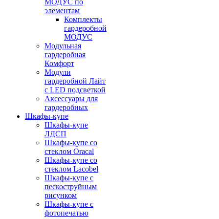
МОДУС по
элементам
Комплекты
гардеробной
МОДУС
Модульная
гардеробная
Комфорт
Модули
гардеробной Лайт
с LED подсветкой
Аксессуары для
гардеробных
Шкафы-купе
Шкафы-купе
ЛДСП
Шкафы-купе со
стеклом Oracal
Шкафы-купе со
стеклом Lacobel
Шкафы-купе с
пескоструйным
рисунком
Шкафы-купе с
фотопечатью