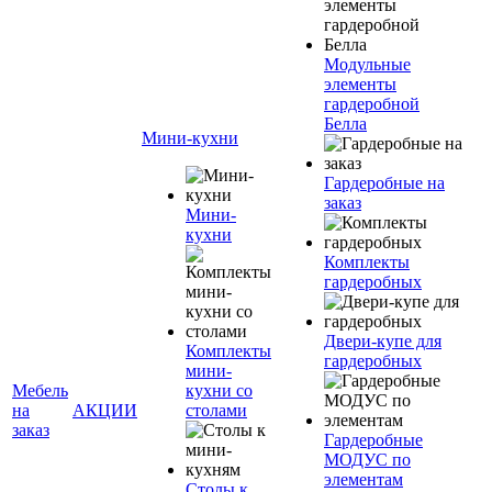
Модульные
элементы
гардеробной
Белла
Мини-кухни
Гардеробные на
заказ
Мини-
кухни
Комплекты
гардеробных
Двери-купе для
Комплекты
гардеробных
мини-
Мебель
кухни со
на
АКЦИИ
столами
заказ
Гардеробные
МОДУС по
элементам
Столы к