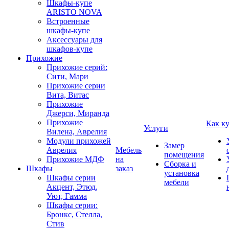
Шкафы-купе
ARISTO NOVA
Встроенные
шкафы-купе
Аксессуары для
шкафов-купе
Прихожие
Прихожие серий:
Сити, Мари
Прихожие серии
Вита, Витас
Прихожие
Джерси, Миранда
Прихожие
Как к
Услуги
Вилена, Аврелия
Модули прихожей
Замер
Аврелия
Мебель
помещения
Прихожие МДФ
на
Сборка и
Шкафы
заказ
установка
Шкафы серии
мебели
Акцент, Этюд,
Уют, Гамма
Шкафы серии:
Бронкс, Стелла,
Стив