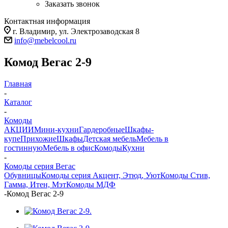
Заказать звонок
Контактная информация
г. Владимир, ул. Электрозаводская 8
info@mebelcool.ru
Комод Вегас 2-9
Главная
-
Каталог
-
Комоды
АКЦИИ
Мини-кухни
Гардеробные
Шкафы-
купе
Прихожие
Шкафы
Детская мебель
Мебель в
гостинную
Мебель в офис
Комоды
Кухни
-
Комоды серия Вегас
Обувницы
Комоды серия Акцент, Этюд, Уют
Комоды Стив,
Гамма, Итен, Мэт
Комоды МДФ
-
Комод Вегас 2-9