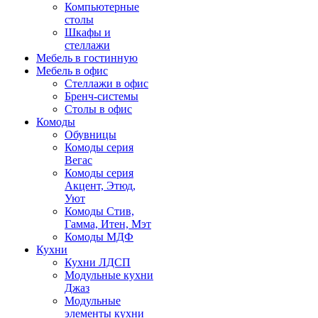
Компьютерные
столы
Шкафы и
стеллажи
Мебель в гостинную
Мебель в офис
Стеллажи в офис
Бренч-системы
Столы в офис
Комоды
Обувницы
Комоды серия
Вегас
Комоды серия
Акцент, Этюд,
Уют
Комоды Стив,
Гамма, Итен, Мэт
Комоды МДФ
Кухни
Кухни ЛДСП
Модульные кухни
Джаз
Модульные
элементы кухни