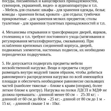
посуды, письменных и канцелярских принадлежностей,
сувениров, украшений, видео- и аудиоаппаратуры и т.п.
- Мебель для спальни: шкафы - для хранения одежды, белья;
комоды - хранения белья; кровати - для отдыха; тумбочки
прикроватные - для хранения мелких предметов; столы
туалетные - для хранения туалетных принадлежностей и т.п.
4. Механизмы открывания и трансформации дверей, ящиков,
столешниц и т.п. требуют постоянного ухода (затягивания и
регулирования металлофурнитуры, смазывания). При
ослаблении крепежных соединений корпуса, дверей,
подвижных элементов, настенных подвесок, их необходимо
периодически подкручивать.
5. Не допускается подвергать предметы мебели
несвойственной нагрузке. Вещи и предметы следует
размещать внутри модулей таким образом, чтобы добиться
равномерного распределения нагрузки по всей имеющейся
площади и обеспечить необходимое равновесие скользящих
частей (наиболее тяжелые – ближе к краям (опорам), более
легкие ближе к центру). Нагрузка на полки ЛДСП и МДФ не
должна превышать: - длинной менее 60 см - 25-30 кг; -
длинной от 60 см до 80см - 25 кг; - длиной от 80 см до 1 м -
15 кг, - длинной свыше 1 м - 10кг.