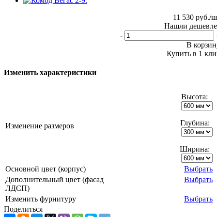
11 530
руб.
/ш
Нашли дешевле
-
В корзин
Купить в 1 кли
Изменить характеристики
Высота:
Глубина:
Изменение размеров
Ширина:
Основной цвет (корпус)
Выбрать
Дополнительный цвет (фасад
Выбрать
ЛДСП)
Изменить фурнитуру
Выбрать
Поделиться