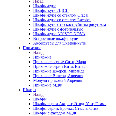
Назад
Шкафы-купе
Шкафы-купе ЛДСП
Шкафы-купе со стеклом Oracal
Шкафы-купе со стеклом Lacobel
Шкафы-купе с пескоструйным рисунком
Шкафы-купе с фотопечатью
Шкафы-купе ARISTO NOVA
Встроенные шкафы-купе
Аксессуары для шкафов-купе
Прихожие
Назад
Прихожие
Прихожие серий: Сити, Мари
Прихожие серии Вита, Витас
Прихожие Джерси, Миранда
Прихожие Вилена, Аврелия
Модули прихожей Аврелия
Прихожие МДФ
Шкафы
Назад
Шкафы
Шкафы серии Акцент, Этюд, Уют, Гамма
Шкафы серии: Бронкс, Стелла, Стив
Шкафы с фасадом МДФ