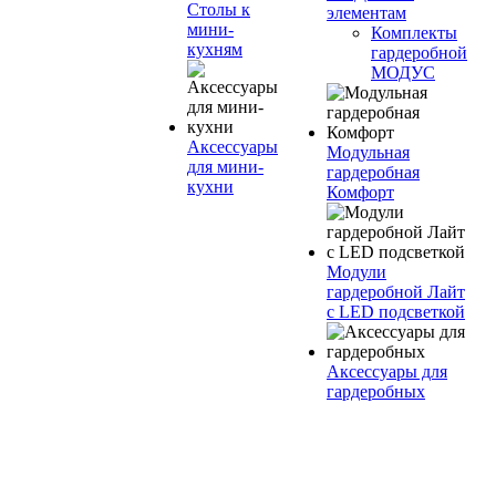
Столы к
элементам
мини-
Комплекты
кухням
гардеробной
МОДУС
Аксессуары
Модульная
для мини-
гардеробная
кухни
Комфорт
Модули
гардеробной Лайт
с LED подсветкой
Аксессуары для
гардеробных