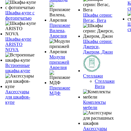
К
с
Шкафы-купе с
Шкафы серии:
фотопечатью
Вегас, Вега
Ш
Прихожие
с
Вилена,
Аврелия
Шкафы-купе
Шкафы серии:
ARISTO
Джерси,
NOVA
Джером, Джон
Модули
прихожей
Встроенные
Аврелия
шкафы-купе
Стеллажи
Стеллажи
Вита
Прихожие
Аксессуары
МДФ
для шкафов-
купе
Комплекты
мебели
Аксессуары