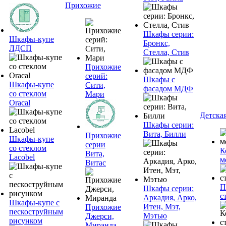
Прихожие
Шкафы серии:
Шкафы-купе
Бронкс,
ЛДСП
Стелла, Стив
Прихожие
серий:
Шкафы с
Шкафы-купе
Сити,
фасадом МДФ
со стеклом
Мари
Oracal
Детска
Шкафы серии:
Вита, Билли
Прихожие
Шкафы-купе
серии
со стеклом
К
Вита,
Lacobel
м
Витас
П
Шкафы серии:
с
Аркадия, Арко,
Шкафы-купе с
Итен, Мэт,
Прихожие
пескоструйным
Мэтью
Джерси,
рисунком
Миранда