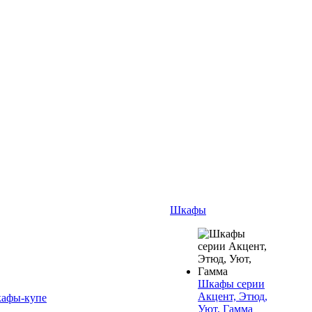
Шкафы
Шкафы серии
Акцент, Этюд,
афы-купе
Уют, Гамма