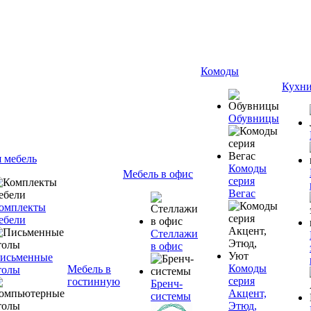
Комоды
Кухн
Обувницы
я мебель
Комоды
Мебель в офис
серия
Вегас
омплекты
ебели
Стеллажи
в офис
исьменные
Комоды
Мебель в
толы
серия
гостинную
Бренч-
Акцент,
системы
Этюд,