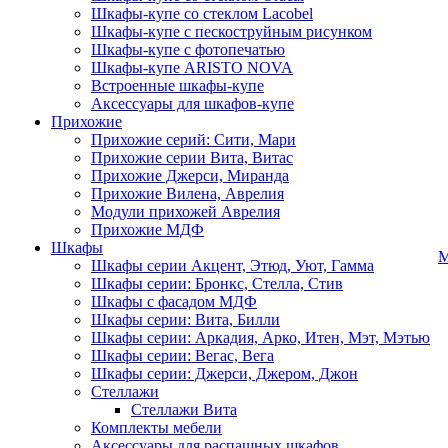
Шкафы-купе со стеклом Lacobel
Шкафы-купе с пескоструйным рисунком
Шкафы-купе с фотопечатью
Шкафы-купе ARISTO NOVA
Встроенные шкафы-купе
Аксессуары для шкафов-купе
Прихожие
Прихожие серий: Сити, Мари
Прихожие серии Вита, Витас
Прихожие Джерси, Миранда
Прихожие Вилена, Аврелия
Модули прихожей Аврелия
Прихожие МДФ
Шкафы
М
Шкафы серии Акцент, Этюд, Уют, Гамма
Шкафы серии: Бронкс, Стелла, Стив
Шкафы с фасадом МДФ
Шкафы серии: Вита, Билли
Шкафы серии: Аркадия, Арко, Итен, Мэт, Мэтью
Шкафы серии: Вегас, Вега
Шкафы серии: Джерси, Джером, Джон
Стеллажи
Стеллажи Вита
Комплекты мебели
Аксессуары для распашных шкафов