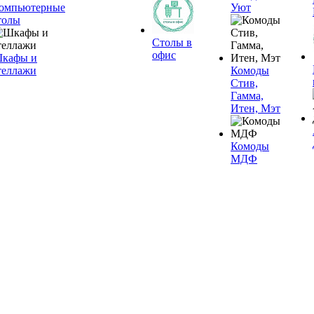
омпьютерные
Уют
толы
Столы в
офис
кафы и
теллажи
Комоды
Стив,
Гамма,
Итен, Мэт
Комоды
МДФ