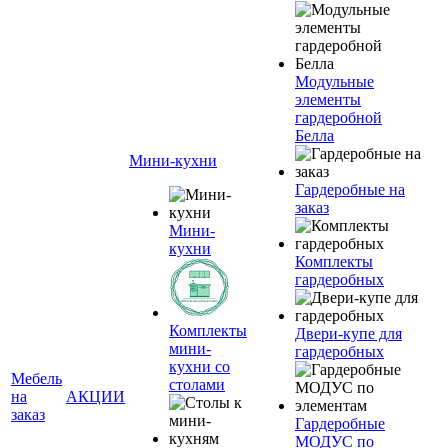
Модульные
элементы
гардеробной
Белла
Мини-кухни
Гардеробные на
заказ
Мини-
кухни
Комплекты
гардеробных
Комплекты
Двери-купе для
мини-
гардеробных
кухни со
Мебель
столами
на
АКЦИИ
заказ
Гардеробные
МОДУС по