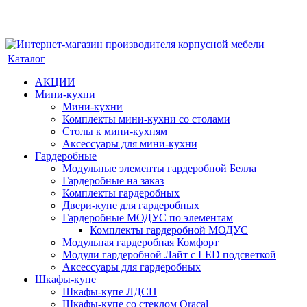
Каталог
АКЦИИ
Мини-кухни
Мини-кухни
Комплекты мини-кухни со столами
Столы к мини-кухням
Аксессуары для мини-кухни
Гардеробные
Модульные элементы гардеробной Белла
Гардеробные на заказ
Комплекты гардеробных
Двери-купе для гардеробных
Гардеробные МОДУС по элементам
Комплекты гардеробной МОДУС
Модульная гардеробная Комфорт
Модули гардеробной Лайт с LED подсветкой
Аксессуары для гардеробных
Шкафы-купе
Шкафы-купе ЛДСП
Шкафы-купе со стеклом Oracal