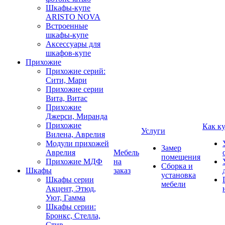
Шкафы-купе
ARISTO NOVA
Встроенные
шкафы-купе
Аксессуары для
шкафов-купе
Прихожие
Прихожие серий:
Сити, Мари
Прихожие серии
Вита, Витас
Прихожие
Джерси, Миранда
Прихожие
Как к
Услуги
Вилена, Аврелия
Модули прихожей
Замер
Аврелия
Мебель
помещения
Прихожие МДФ
на
Сборка и
Шкафы
заказ
установка
Шкафы серии
мебели
Акцент, Этюд,
Уют, Гамма
Шкафы серии:
Бронкс, Стелла,
Стив