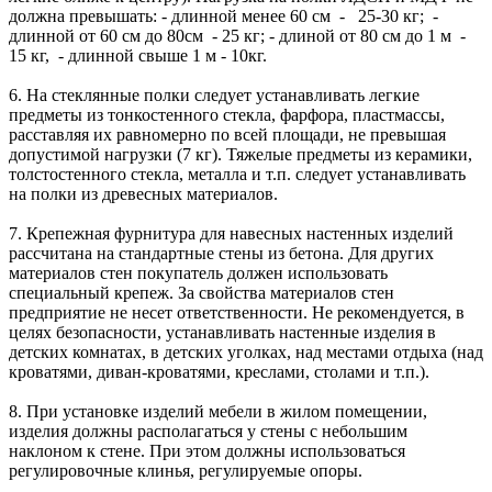
должна превышать: - длинной менее 60 см - 25-30 кг; -
длинной от 60 см до 80см - 25 кг; - длиной от 80 см до 1 м -
15 кг, - длинной свыше 1 м - 10кг.
6. На стеклянные полки следует устанавливать легкие
предметы из тонкостенного стекла, фарфора, пластмассы,
расставляя их равномерно по всей площади, не превышая
допустимой нагрузки (7 кг). Тяжелые предметы из керамики,
толстостенного стекла, металла и т.п. следует устанавливать
на полки из древесных материалов.
7. Крепежная фурнитура для навесных настенных изделий
рассчитана на стандартные стены из бетона. Для других
материалов стен покупатель должен использовать
специальный крепеж. За свойства материалов стен
предприятие не несет ответственности. Не рекомендуется, в
целях безопасности, устанавливать настенные изделия в
детских комнатах, в детских уголках, над местами отдыха (над
кроватями, диван-кроватями, креслами, столами и т.п.).
8. При установке изделий мебели в жилом помещении,
изделия должны располагаться у стены с небольшим
наклоном к стене. При этом должны использоваться
регулировочные клинья, регулируемые опоры.