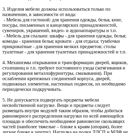
3. Изделия мебели должны использоваться только по
назначению, в зависимости от вида:
- Мебель для гостиной: для хранения одежды, белья, книг,
посуды, письменных и канцелярских принадлежностей,
сувениров, украшений, видео- и аудиоаппаратуры и т.п.
- Мебель для спальни: шкафы - для хранения одежды, белья;
комоды - хранения белья; кровати - для отдыха; тумбочки
прикроватные - для хранения мелких предметов; столы
туалетные - для хранения туалетных принадлежностей и т.п.
4. Механизмы открывания и трансформации дверей, ящиков,
столешниц и т.п. требуют постоянного ухода (затягивания и
регулирования металлофурнитуры, смазывания). При
ослаблении крепежных соединений корпуса, дверей,
подвижных элементов, настенных подвесок, их необходимо
периодически подкручивать.
5. Не допускается подвергать предметы мебели
несвойственной нагрузке. Вещи и предметы следует
размещать внутри модулей таким образом, чтобы добиться
равномерного распределения нагрузки по всей имеющейся
площади и обеспечить необходимое равновесие скользящих
частей (наиболее тяжелые – ближе к краям (опорам), более
легкие ближе к центру). Нагрузка на полки ЛДСП и МДФ не