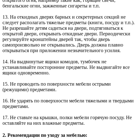
открытого огня, например такие как, горящие свечи,
бенгальские огни, зажженные сигареты и т.п.
13. На откидных дверях барных и секретерных секций не
следует располагать тяжелые предметы (книги, посуду и т.п.).
Не разрешайте детям садиться на двери, подтягиваться к
открытой двери, открывать откидные двери. Периодически
регулируйте кронштейны дверей так, чтобы дверь
самопроизвольно не открывались. Дверь должна плавно
открываться при приложении незначительного усилия.
14. На выдвинутые ящики комодов, тумбочек не
устанавливайте посторонние предметы. Не выдвигайте все
ящики одновременно.
15. Не проводить по поверхности мебели острыми
(режущими) предметами.
16. Не ударять по поверхности мебели тяжелыми и твердыми
предметами.
17. Не ставьте на крышки, полки мебели горячую посуду. Не
оставляйте на них влажные предметы.
2. Рекомендации по уходу за мебелью: