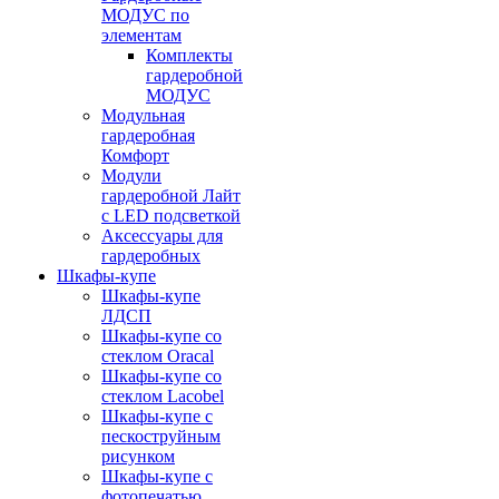
МОДУС по
элементам
Комплекты
гардеробной
МОДУС
Модульная
гардеробная
Комфорт
Модули
гардеробной Лайт
с LED подсветкой
Аксессуары для
гардеробных
Шкафы-купе
Шкафы-купе
ЛДСП
Шкафы-купе со
стеклом Oracal
Шкафы-купе со
стеклом Lacobel
Шкафы-купе с
пескоструйным
рисунком
Шкафы-купе с
фотопечатью