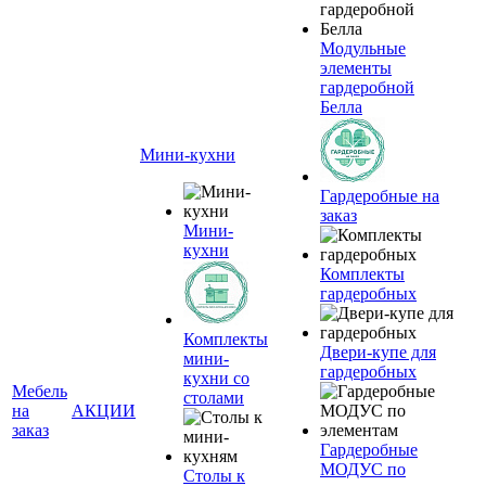
Модульные
элементы
гардеробной
Белла
Мини-кухни
Гардеробные на
заказ
Мини-
кухни
Комплекты
гардеробных
Комплекты
Двери-купе для
мини-
гардеробных
кухни со
Мебель
столами
на
АКЦИИ
заказ
Гардеробные
МОДУС по
Столы к