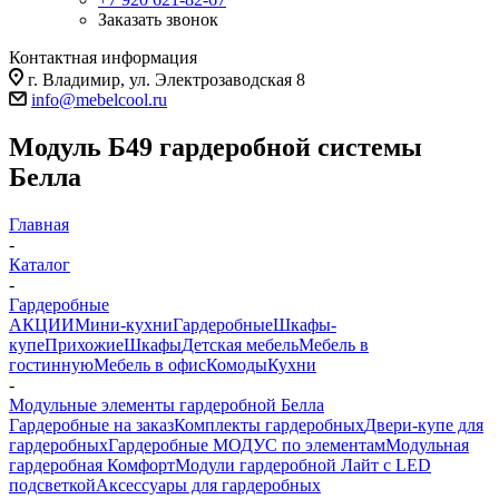
Заказать звонок
Контактная информация
г. Владимир, ул. Электрозаводская 8
info@mebelcool.ru
Модуль Б49 гардеробной системы
Белла
Главная
-
Каталог
-
Гардеробные
АКЦИИ
Мини-кухни
Гардеробные
Шкафы-
купе
Прихожие
Шкафы
Детская мебель
Мебель в
гостинную
Мебель в офис
Комоды
Кухни
-
Модульные элементы гардеробной Белла
Гардеробные на заказ
Комплекты гардеробных
Двери-купе для
гардеробных
Гардеробные МОДУС по элементам
Модульная
гардеробная Комфорт
Модули гардеробной Лайт с LED
подсветкой
Аксессуары для гардеробных