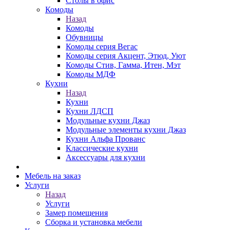
Столы в офис
Комоды
Назад
Комоды
Обувницы
Комоды серия Вегас
Комоды серия Акцент, Этюд, Уют
Комоды Стив, Гамма, Итен, Мэт
Комоды МДФ
Кухни
Назад
Кухни
Кухни ЛДСП
Модульные кухни Джаз
Модульные элементы кухни Джаз
Кухни Альфа Прованс
Классические кухни
Аксессуары для кухни
Мебель на заказ
Услуги
Назад
Услуги
Замер помещения
Сборка и установка мебели