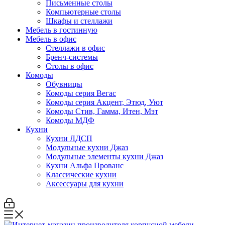
Письменные столы
Компьютерные столы
Шкафы и стеллажи
Мебель в гостинную
Мебель в офис
Стеллажи в офис
Бренч-системы
Столы в офис
Комоды
Обувницы
Комоды серия Вегас
Комоды серия Акцент, Этюд, Уют
Комоды Стив, Гамма, Итен, Мэт
Комоды МДФ
Кухни
Кухни ЛДСП
Модульные кухни Джаз
Модульные элементы кухни Джаз
Кухни Альфа Прованс
Классические кухни
Аксессуары для кухни