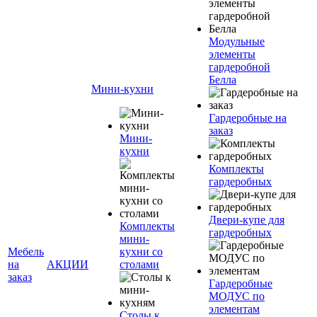
Модульные
элементы
гардеробной
Белла
Мини-кухни
Гардеробные на
заказ
Мини-
кухни
Комплекты
гардеробных
Двери-купе для
Комплекты
гардеробных
мини-
Мебель
кухни со
на
АКЦИИ
столами
заказ
Гардеробные
МОДУС по
элементам
Столы к