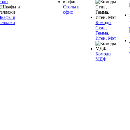
толы
Столы в
офис
кафы и
теллажи
Комоды
Стив,
Гамма,
Итен, Мэт
Комоды
МДФ