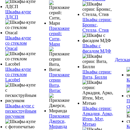
Шкафы-купе
ЛДСП
Шкафы серии:
Бронкс,
Прихожие
Стелла, Стив
серий:
Шкафы-купе
Сити,
со стеклом
Мари
Шкафы с
Oracal
фасадом МДФ
Детска
Шкафы-купе
Шкафы серии:
со стеклом
Прихожие
Вита, Билли
Lacobel
серии
К
Вита,
м
Витас
П
Шкафы-купе с
с
Шкафы серии:
пескоструйным
Аркадия, Арко,
Прихожие
рисунком
Итен, Мэт,
Джерси,
Мэтью
Миранда
К