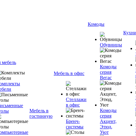
Комоды
Кухн
Обувницы
я мебель
Комоды
серия
Мебель в офис
Вегас
омплекты
ебели
Стеллажи
в офис
исьменные
Комоды
Мебель в
толы
серия
гостинную
Бренч-
Акцент,
системы
Этюд,
омпьютерные
Уют