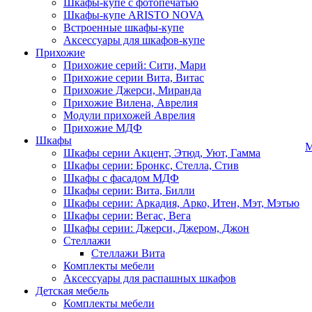
Шкафы-купе с фотопечатью
Шкафы-купе ARISTO NOVA
Встроенные шкафы-купе
Аксессуары для шкафов-купе
Прихожие
Прихожие серий: Сити, Мари
Прихожие серии Вита, Витас
Прихожие Джерси, Миранда
Прихожие Вилена, Аврелия
Модули прихожей Аврелия
Прихожие МДФ
Шкафы
М
Шкафы серии Акцент, Этюд, Уют, Гамма
Шкафы серии: Бронкс, Стелла, Стив
Шкафы с фасадом МДФ
Шкафы серии: Вита, Билли
Шкафы серии: Аркадия, Арко, Итен, Мэт, Мэтью
Шкафы серии: Вегас, Вега
Шкафы серии: Джерси, Джером, Джон
Стеллажи
Стеллажи Вита
Комплекты мебели
Аксессуары для распашных шкафов
Детская мебель
Комплекты мебели