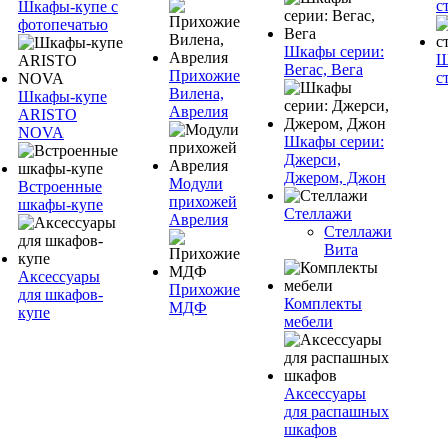
с
Шкафы-купе с
фотопечатью
Шкафы серии:
Ш
Вегас, Вега
Прихожие
с
Вилена,
Шкафы-купе
Аврелия
ARISTO
NOVA
Шкафы серии:
Джерси,
Джером, Джон
Модули
Встроенные
прихожей
шкафы-купе
Стеллажи
Аврелия
Стеллажи
Вита
Аксессуары
Прихожие
для шкафов-
Комплекты
МДФ
купе
мебели
Аксессуары
для распашных
шкафов