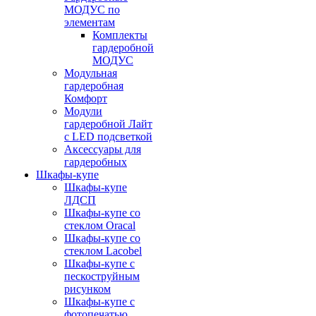
МОДУС по
элементам
Комплекты
гардеробной
МОДУС
Модульная
гардеробная
Комфорт
Модули
гардеробной Лайт
с LED подсветкой
Аксессуары для
гардеробных
Шкафы-купе
Шкафы-купе
ЛДСП
Шкафы-купе со
стеклом Oracal
Шкафы-купе со
стеклом Lacobel
Шкафы-купе с
пескоструйным
рисунком
Шкафы-купе с
фотопечатью