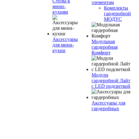
Столы к
элементам
мини-
Комплекты
кухням
гардеробной
МОДУС
Аксессуары
Модульная
для мини-
гардеробная
кухни
Комфорт
Модули
гардеробной Лайт
с LED подсветкой
Аксессуары для
гардеробных