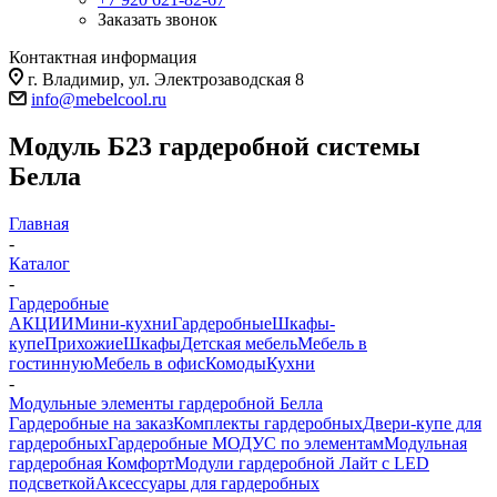
Заказать звонок
Контактная информация
г. Владимир, ул. Электрозаводская 8
info@mebelcool.ru
Модуль Б23 гардеробной системы
Белла
Главная
-
Каталог
-
Гардеробные
АКЦИИ
Мини-кухни
Гардеробные
Шкафы-
купе
Прихожие
Шкафы
Детская мебель
Мебель в
гостинную
Мебель в офис
Комоды
Кухни
-
Модульные элементы гардеробной Белла
Гардеробные на заказ
Комплекты гардеробных
Двери-купе для
гардеробных
Гардеробные МОДУС по элементам
Модульная
гардеробная Комфорт
Модули гардеробной Лайт с LED
подсветкой
Аксессуары для гардеробных