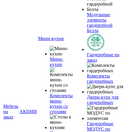
Модульные
элементы
гардеробной
Белла
Мини-кухни
Гардеробные на
Мини-
заказ
кухни
Комплекты
гардеробных
Комплекты
Двери-купе для
мини-
гардеробных
Мебель
кухни со
на
АКЦИИ
столами
заказ
Гардеробные
МОДУС по