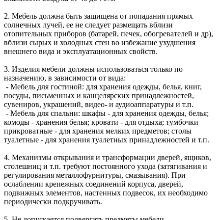
2. Мебель должна быть защищена от попадания прямых
солнечных лучей, ее не следует размещать вблизи
отопительных приборов (батарей, печек, обогревателей и др),
вблизи сырых и холодных стен во избежание ухудшения
внешнего вида и эксплуатационных свойств.
3. Изделия мебели должны использоваться только по
назначению, в зависимости от вида:
- Мебель для гостиной: для хранения одежды, белья, книг,
посуды, письменных и канцелярских принадлежностей,
сувениров, украшений, видео- и аудиоаппаратуры и т.п.
- Мебель для спальни: шкафы - для хранения одежды, белья;
комоды - хранения белья; кровати - для отдыха; тумбочки
прикроватные - для хранения мелких предметов; столы
туалетные - для хранения туалетных принадлежностей и т.п.
4. Механизмы открывания и трансформации дверей, ящиков,
столешниц и т.п. требуют постоянного ухода (затягивания и
регулирования металлофурнитуры, смазывания). При
ослаблении крепежных соединений корпуса, дверей,
подвижных элементов, настенных подвесок, их необходимо
периодически подкручивать.
5. Не допускается подвергать предметы мебели