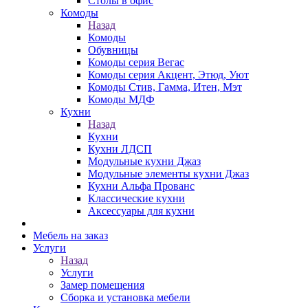
Столы в офис
Комоды
Назад
Комоды
Обувницы
Комоды серия Вегас
Комоды серия Акцент, Этюд, Уют
Комоды Стив, Гамма, Итен, Мэт
Комоды МДФ
Кухни
Назад
Кухни
Кухни ЛДСП
Модульные кухни Джаз
Модульные элементы кухни Джаз
Кухни Альфа Прованс
Классические кухни
Аксессуары для кухни
Мебель на заказ
Услуги
Назад
Услуги
Замер помещения
Сборка и установка мебели