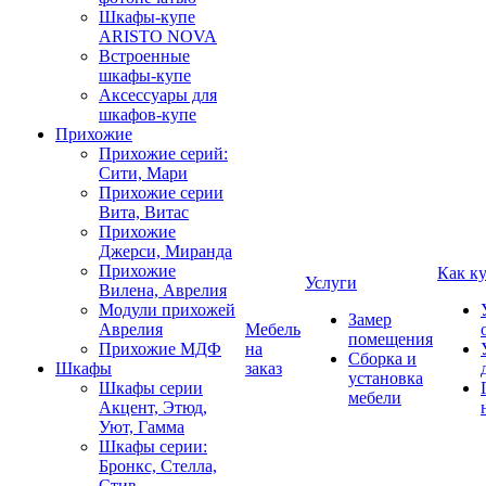
Шкафы-купе
ARISTO NOVA
Встроенные
шкафы-купе
Аксессуары для
шкафов-купе
Прихожие
Прихожие серий:
Сити, Мари
Прихожие серии
Вита, Витас
Прихожие
Джерси, Миранда
Прихожие
Как к
Услуги
Вилена, Аврелия
Модули прихожей
Замер
Аврелия
Мебель
помещения
Прихожие МДФ
на
Сборка и
Шкафы
заказ
установка
Шкафы серии
мебели
Акцент, Этюд,
Уют, Гамма
Шкафы серии:
Бронкс, Стелла,
Стив