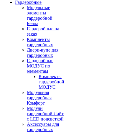
Гардеробные
Модульные
элементы
гардеробной
Белла
Гардеробные на
заказ
Комплекты
гардеробных
Двери-купе для
гардеробных
Гардеробные
МОДУС по
элементам
Комплекты
гардеробной
МОДУС
Модульная
гардеробная
Комфорт
Модули
гардеробной Лайт
с LED подсветкой
Аксессуары для
гардеробных