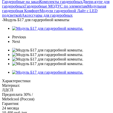
Гардеробные на заказ
Комплекты гардеробных
Двери-купе для
гардеробных
Гардеробные МОДУС по элементам
Модульная
гардеробная Комфорт
Модули гардеробной Лайт с LED
подсветкой
Аксессуары для гардеробных
-
Модуль Б17 для гардеробной комнаты
Previous
Next
Характеристики
Материал:
ЛДСП
Предоплата 30% /
Mebelcool (Россия)
Гарантия:
24 месяца
10 400
руб.
/шт