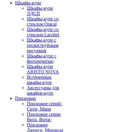
Шкафы-купе
Шкафы-купе
ЛДСП
Шкафы-купе со
стеклом Oracal
Шкафы-купе со
стеклом Lacobel
Шкафы-купе с
пескоструйным
рисунком
Шкафы-купе с
фотопечатью
Шкафы-купе
ARISTO NOVA
Встроенные
шкафы-купе
Аксессуары для
шкафов-купе
Прихожие
Прихожие серий:
Сити, Мари
Прихожие серии
Вита, Витас
Прихожие
Джерси, Миранда