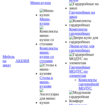
Мини-кухни
Гардеробные на
заказ
Мини-
кухни
Комплекты
гардеробных
Двери-купе для
Комплекты
гардеробных
мини-
Мебель
кухни со
на
АКЦИИ
столами
заказ
Гардеробные
МОДУС по
элементам
Столы к
Комплекты
мини-
гардеробной
кухням
МОДУС