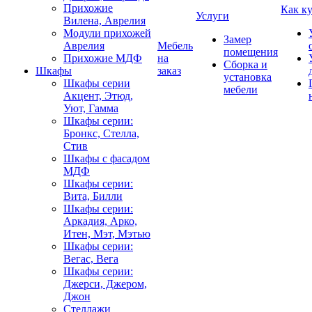
Прихожие
Как к
Услуги
Вилена, Аврелия
Модули прихожей
Замер
Аврелия
Мебель
помещения
Прихожие МДФ
на
Сборка и
Шкафы
заказ
установка
Шкафы серии
мебели
Акцент, Этюд,
Уют, Гамма
Шкафы серии:
Бронкс, Стелла,
Стив
Шкафы с фасадом
МДФ
Шкафы серии:
Вита, Билли
Шкафы серии:
Аркадия, Арко,
Итен, Мэт, Мэтью
Шкафы серии:
Вегас, Вега
Шкафы серии:
Джерси, Джером,
Джон
Стеллажи