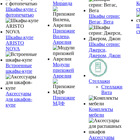
Миранда
К
с
Шкафы-купе с
фотопечатью
Шкафы серии:
Вегас, Вега
Ш
Прихожие
с
Вилена,
Шкафы-купе
Аврелия
ARISTO
Шкафы серии:
NOVA
Джерси,
Джером, Джон
Модули
Встроенные
прихожей
шкафы-купе
Аврелия
Стеллажи
Стеллажи
Вита
Аксессуары
Прихожие
для шкафов-
МДФ
купе
Комплекты
мебели
Аксессуары