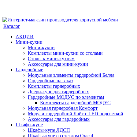
Каталог
АКЦИИ
Мини-кухни
Мини-кухни
Комплекты мини-кухни со столами
Столы к мини-кухням
Аксессуары для мини-кухни
Гардеробные
Модульные элементы гардеробной Белла
Гардеробные на заказ
Комплекты гардеробных
Двери-купе для гардеробных
Гардеробные МОДУС по элементам
Комплекты гардеробной МОДУС
Модульная гардеробная Комфорт
Модули гардеробной Лайт с LED подсветкой
Аксессуары для гардеробных
Шкафы-купе
Шкафы-купе ЛДСП
Шкафы-купе со стеклом Oracal