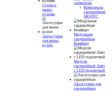
элементам
Столы к
Комплекты
мини-
гардеробной
кухням
МОДУС
Модульная
Аксессуары
гардеробная
для мини-
Комфорт
кухни
Модули
гардеробной Лайт
с LED подсветкой
Аксессуары для
гардеробных