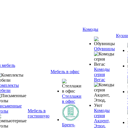
Комоды
Кухн
Обувницы
я мебель
Комоды
Мебель в офис
серия
Вегас
омплекты
ебели
Стеллажи
в офис
исьменные
Комоды
Мебель в
толы
серия
гостинную
Акцент,
Бренч-
Этюд,