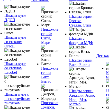
Шкафы-купе
Шкафы серии:
ЛДСП
Бронкс,
Стелла, Стив
Прихожие
серий:
Шкафы-купе
Сити,
Шкафы с
со стеклом
Мари
фасадом МДФ
Oracal
Детска
Шкафы серии:
Шкафы-купе
Вита, Билли
со стеклом
Прихожие
Lacobel
серии
К
Вита,
м
Витас
П
Шкафы серии:
Шкафы-купе с
с
Аркадия, Арко,
пескоструйным
Итен, Мэт,
Прихожие
рисунком
Мэтью
Джерси,