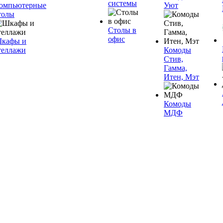
системы
омпьютерные
Уют
толы
Столы в
офис
кафы и
теллажи
Комоды
Стив,
Гамма,
Итен, Мэт
Комоды
МДФ