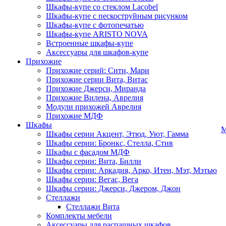
Шкафы-купе со стеклом Lacobel
Шкафы-купе с пескоструйным рисунком
Шкафы-купе с фотопечатью
Шкафы-купе ARISTO NOVA
Встроенные шкафы-купе
Аксессуары для шкафов-купе
Прихожие
Прихожие серий: Сити, Мари
Прихожие серии Вита, Витас
Прихожие Джерси, Миранда
Прихожие Вилена, Аврелия
Модули прихожей Аврелия
Прихожие МДФ
Шкафы
М
Шкафы серии Акцент, Этюд, Уют, Гамма
Шкафы серии: Бронкс, Стелла, Стив
Шкафы с фасадом МДФ
Шкафы серии: Вита, Билли
Шкафы серии: Аркадия, Арко, Итен, Мэт, Мэтью
Шкафы серии: Вегас, Вега
Шкафы серии: Джерси, Джером, Джон
Стеллажи
Стеллажи Вита
Комплекты мебели
Аксессуары для распашных шкафов