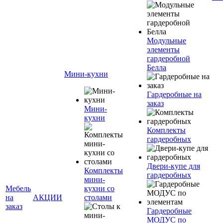
Модульные
элементы
гардеробной
Белла
Мини-кухни
Гардеробные на
заказ
Мини-
кухни
Комплекты
гардеробных
Двери-купе для
Комплекты
гардеробных
мини-
Мебель
кухни со
на
АКЦИИ
столами
заказ
Гардеробные
МОДУС по