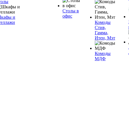
толы
Столы в
офис
кафы и
теллажи
Комоды
Стив,
Гамма,
Итен, Мэт
Комоды
МДФ