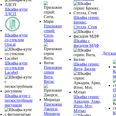
Шкафы-купе
ЛДСП
Шкафы серии:
Бронкс,
Прихожие
Стелла, Стив
серий:
Шкафы-купе
Сити,
со стеклом
Мари
Шкафы с
Oracal
фасадом МДФ
Детска
Шкафы-купе
Шкафы серии:
Прихожие
со стеклом
Вита, Билли
К
серии
Lacobel
м
Вита,
Витас
П
с
Шкафы-купе с
Шкафы серии:
пескоструйным
Аркадия, Арко,
Прихожие
рисунком
Итен, Мэт,
Джерси,
Мэтью
К
Миранда