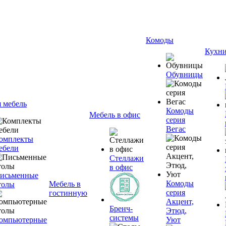
Комоды
Кухн
Обувницы
я мебель
Комоды
Мебель в офис
серия
Вегас
омплекты
ебели
Стеллажи
в офис
исьменные
Комоды
Мебель в
толы
серия
гостинную
Акцент,
Бренч-
Этюд,
системы
омпьютерные
Уют