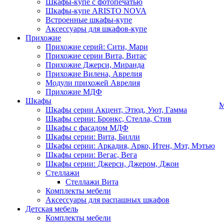
Шкафы-купе с фотопечатью
Шкафы-купе ARISTO NOVA
Встроенные шкафы-купе
Аксессуары для шкафов-купе
Прихожие
Прихожие серий: Сити, Мари
Прихожие серии Вита, Витас
Прихожие Джерси, Миранда
Прихожие Вилена, Аврелия
Модули прихожей Аврелия
Прихожие МДФ
Шкафы
М
Шкафы серии Акцент, Этюд, Уют, Гамма
Шкафы серии: Бронкс, Стелла, Стив
Шкафы с фасадом МДФ
Шкафы серии: Вита, Билли
Шкафы серии: Аркадия, Арко, Итен, Мэт, Мэтью
Шкафы серии: Вегас, Вега
Шкафы серии: Джерси, Джером, Джон
Стеллажи
Стеллажи Вита
Комплекты мебели
Аксессуары для распашных шкафов
Детская мебель
Комплекты мебели