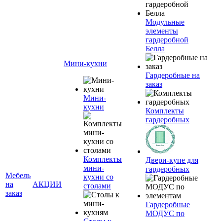
Модульные
элементы
гардеробной
Белла
Мини-кухни
Гардеробные на
заказ
Мини-
кухни
Комплекты
гардеробных
Комплекты
Двери-купе для
мини-
гардеробных
Мебель
кухни со
на
АКЦИИ
столами
заказ
Гардеробные
МОДУС по