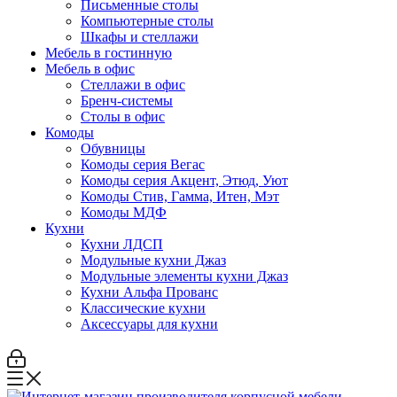
Письменные столы
Компьютерные столы
Шкафы и стеллажи
Мебель в гостинную
Мебель в офис
Стеллажи в офис
Бренч-системы
Столы в офис
Комоды
Обувницы
Комоды серия Вегас
Комоды серия Акцент, Этюд, Уют
Комоды Стив, Гамма, Итен, Мэт
Комоды МДФ
Кухни
Кухни ЛДСП
Модульные кухни Джаз
Модульные элементы кухни Джаз
Кухни Альфа Прованс
Классические кухни
Аксессуары для кухни