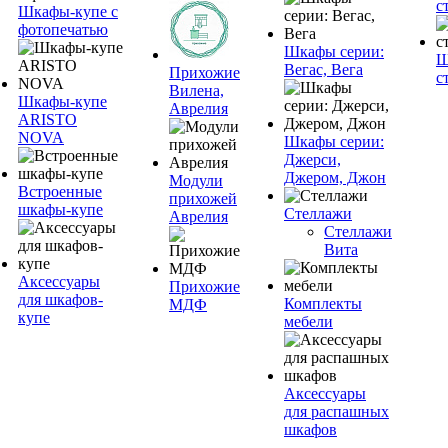
с
Шкафы-купе с
фотопечатью
Шкафы серии:
Ш
Вегас, Вега
Прихожие
с
Вилена,
Шкафы-купе
Аврелия
ARISTO
NOVA
Шкафы серии:
Джерси,
Джером, Джон
Модули
Встроенные
прихожей
шкафы-купе
Стеллажи
Аврелия
Стеллажи
Вита
Аксессуары
Прихожие
для шкафов-
Комплекты
МДФ
купе
мебели
Аксессуары
для распашных
шкафов