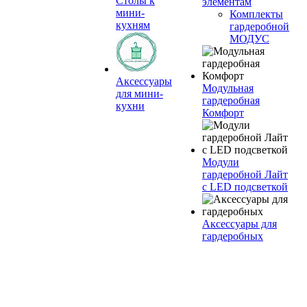
Столы к
элементам
мини-
Комплекты
кухням
гардеробной
МОДУС
Аксессуары
Модульная
для мини-
гардеробная
кухни
Комфорт
Модули
гардеробной Лайт
с LED подсветкой
Аксессуары для
гардеробных