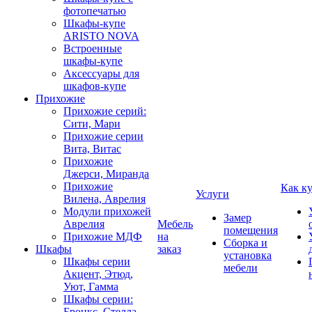
фотопечатью
Шкафы-купе
ARISTO NOVA
Встроенные
шкафы-купе
Аксессуары для
шкафов-купе
Прихожие
Прихожие серий:
Сити, Мари
Прихожие серии
Вита, Витас
Прихожие
Джерси, Миранда
Прихожие
Как к
Услуги
Вилена, Аврелия
Модули прихожей
Замер
Аврелия
Мебель
помещения
Прихожие МДФ
на
Сборка и
Шкафы
заказ
установка
Шкафы серии
мебели
Акцент, Этюд,
Уют, Гамма
Шкафы серии:
Бронкс, Стелла,