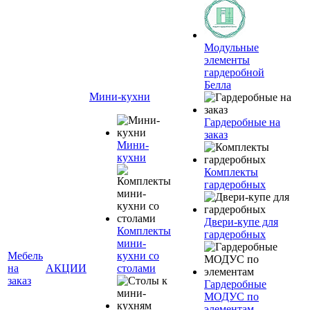
Модульные
элементы
гардеробной
Белла
Мини-кухни
Гардеробные на
заказ
Мини-
кухни
Комплекты
гардеробных
Двери-купе для
Комплекты
гардеробных
мини-
Мебель
кухни со
на
АКЦИИ
столами
заказ
Гардеробные
МОДУС по
элементам