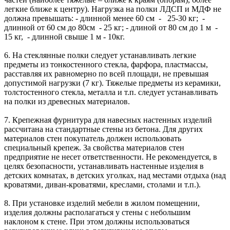
легкие ближе к центру). Нагрузка на полки ЛДСП и МДФ не
должна превышать: - длинной менее 60 см - 25-30 кг; -
длинной от 60 см до 80см - 25 кг; - длиной от 80 см до 1 м -
15 кг, - длинной свыше 1 м - 10кг.
6. На стеклянные полки следует устанавливать легкие
предметы из тонкостенного стекла, фарфора, пластмассы,
расставляя их равномерно по всей площади, не превышая
допустимой нагрузки (7 кг). Тяжелые предметы из керамики,
толстостенного стекла, металла и т.п. следует устанавливать
на полки из древесных материалов.
7. Крепежная фурнитура для навесных настенных изделий
рассчитана на стандартные стены из бетона. Для других
материалов стен покупатель должен использовать
специальный крепеж. За свойства материалов стен
предприятие не несет ответственности. Не рекомендуется, в
целях безопасности, устанавливать настенные изделия в
детских комнатах, в детских уголках, над местами отдыха (над
кроватями, диван-кроватями, креслами, столами и т.п.).
8. При установке изделий мебели в жилом помещении,
изделия должны располагаться у стены с небольшим
наклоном к стене. При этом должны использоваться