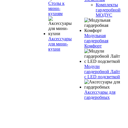
Столы к
Комплекты
мини-
гардеробной
кухням
МОДУС
Модульная
Аксессуары
гардеробная
для мини-
Комфорт
кухни
Модули
гардеробной Лайт
с LED подсветкой
Аксессуары для
гардеробных