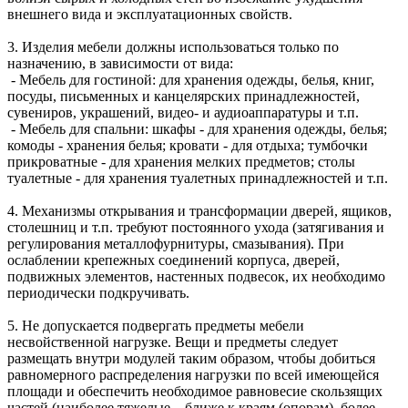
внешнего вида и эксплуатационных свойств.
3. Изделия мебели должны использоваться только по
назначению, в зависимости от вида:
- Мебель для гостиной: для хранения одежды, белья, книг,
посуды, письменных и канцелярских принадлежностей,
сувениров, украшений, видео- и аудиоаппаратуры и т.п.
- Мебель для спальни: шкафы - для хранения одежды, белья;
комоды - хранения белья; кровати - для отдыха; тумбочки
прикроватные - для хранения мелких предметов; столы
туалетные - для хранения туалетных принадлежностей и т.п.
4. Механизмы открывания и трансформации дверей, ящиков,
столешниц и т.п. требуют постоянного ухода (затягивания и
регулирования металлофурнитуры, смазывания). При
ослаблении крепежных соединений корпуса, дверей,
подвижных элементов, настенных подвесок, их необходимо
периодически подкручивать.
5. Не допускается подвергать предметы мебели
несвойственной нагрузке. Вещи и предметы следует
размещать внутри модулей таким образом, чтобы добиться
равномерного распределения нагрузки по всей имеющейся
площади и обеспечить необходимое равновесие скользящих
частей (наиболее тяжелые – ближе к краям (опорам), более