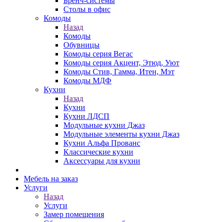
Бренч-системы
Столы в офис
Комоды
Назад
Комоды
Обувницы
Комоды серия Вегас
Комоды серия Акцент, Этюд, Уют
Комоды Стив, Гамма, Итен, Мэт
Комоды МДФ
Кухни
Назад
Кухни
Кухни ЛДСП
Модульные кухни Джаз
Модульные элементы кухни Джаз
Кухни Альфа Прованс
Классические кухни
Аксессуары для кухни
Мебель на заказ
Услуги
Назад
Услуги
Замер помещения