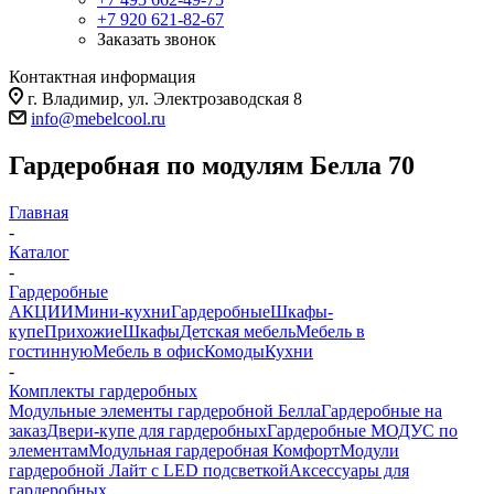
+7 920 621-82-67
Заказать звонок
Контактная информация
г. Владимир, ул. Электрозаводская 8
info@mebelcool.ru
Гардеробная по модулям Белла 70
Главная
-
Каталог
-
Гардеробные
АКЦИИ
Мини-кухни
Гардеробные
Шкафы-
купе
Прихожие
Шкафы
Детская мебель
Мебель в
гостинную
Мебель в офис
Комоды
Кухни
-
Комплекты гардеробных
Модульные элементы гардеробной Белла
Гардеробные на
заказ
Двери-купе для гардеробных
Гардеробные МОДУС по
элементам
Модульная гардеробная Комфорт
Модули
гардеробной Лайт с LED подсветкой
Аксессуары для
гардеробных