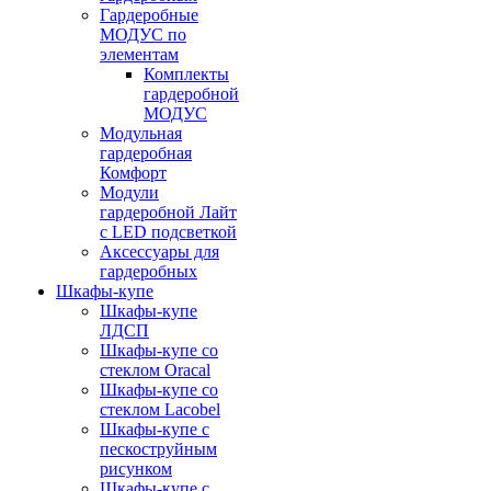
Гардеробные
МОДУС по
элементам
Комплекты
гардеробной
МОДУС
Модульная
гардеробная
Комфорт
Модули
гардеробной Лайт
с LED подсветкой
Аксессуары для
гардеробных
Шкафы-купе
Шкафы-купе
ЛДСП
Шкафы-купе со
стеклом Oracal
Шкафы-купе со
стеклом Lacobel
Шкафы-купе с
пескоструйным
рисунком
Шкафы-купе с