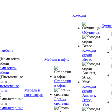
Комоды
Кухн
Обувницы
я мебель
Комоды
серия
Мебель в офис
Вегас
омплекты
ебели
Стеллажи
в офис
исьменные
Комоды
Мебель в
толы
серия
гостинную
Акцент,
Бренч-
Этюд,
системы
Уют
омпьютерные