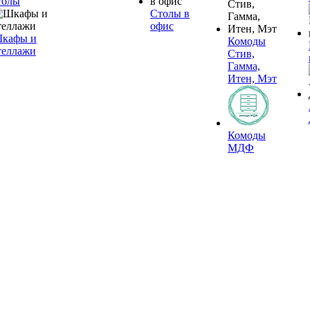
толы
Столы в
офис
кафы и
Комоды
теллажи
Стив,
Гамма,
Итен, Мэт
Комоды
МДФ