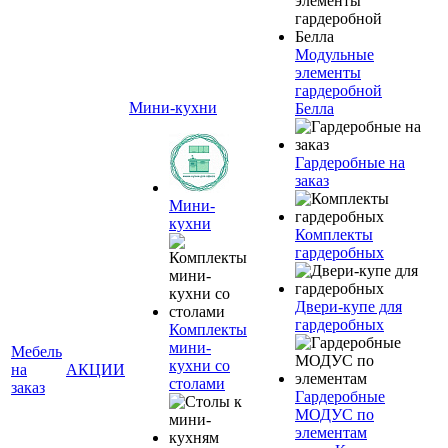
Модульные
элементы
гардеробной
Мини-кухни
Белла
Гардеробные на
заказ
Мини-
кухни
Комплекты
гардеробных
Двери-купе для
гардеробных
Комплекты
мини-
Мебель
кухни со
на
АКЦИИ
столами
заказ
Гардеробные
МОДУС по
элементам