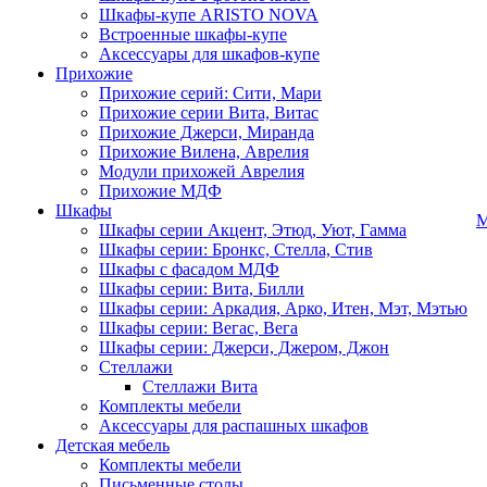
Шкафы-купе ARISTO NOVA
Встроенные шкафы-купе
Аксессуары для шкафов-купе
Прихожие
Прихожие серий: Сити, Мари
Прихожие серии Вита, Витас
Прихожие Джерси, Миранда
Прихожие Вилена, Аврелия
Модули прихожей Аврелия
Прихожие МДФ
Шкафы
М
Шкафы серии Акцент, Этюд, Уют, Гамма
Шкафы серии: Бронкс, Стелла, Стив
Шкафы с фасадом МДФ
Шкафы серии: Вита, Билли
Шкафы серии: Аркадия, Арко, Итен, Мэт, Мэтью
Шкафы серии: Вегас, Вега
Шкафы серии: Джерси, Джером, Джон
Стеллажи
Стеллажи Вита
Комплекты мебели
Аксессуары для распашных шкафов
Детская мебель
Комплекты мебели
Письменные столы