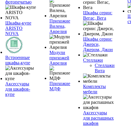
с
фотопечатью
Шкафы серии:
Ш
Вегас, Вега
Прихожие
с
Шкафы-купе
Вилена,
ARISTO
Аврелия
NOVA
Шкафы серии:
Джерси,
Джером, Джон
Модули
Встроенные
прихожей
Стеллажи
шкафы-купе
Аврелия
Стеллажи
Вита
Прихожие
Аксессуары
Комплекты
МДФ
для шкафов-
мебели
купе
Аксессуары
для распашных
шкафов