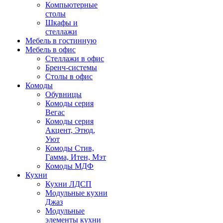
Компьютерные
столы
Шкафы и
стеллажи
Мебель в гостинную
Мебель в офис
Стеллажи в офис
Бренч-системы
Столы в офис
Комоды
Обувницы
Комоды серия
Вегас
Комоды серия
Акцент, Этюд,
Уют
Комоды Стив,
Гамма, Итен, Мэт
Комоды МДФ
Кухни
Кухни ЛДСП
Модульные кухни
Джаз
Модульные
элементы кухни