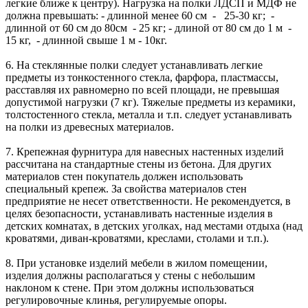
легкие ближе к центру). Нагрузка на полки ЛДСП и МДФ не
должна превышать: - длинной менее 60 см - 25-30 кг; -
длинной от 60 см до 80см - 25 кг; - длиной от 80 см до 1 м -
15 кг, - длинной свыше 1 м - 10кг.
6. На стеклянные полки следует устанавливать легкие
предметы из тонкостенного стекла, фарфора, пластмассы,
расставляя их равномерно по всей площади, не превышая
допустимой нагрузки (7 кг). Тяжелые предметы из керамики,
толстостенного стекла, металла и т.п. следует устанавливать
на полки из древесных материалов.
7. Крепежная фурнитура для навесных настенных изделий
рассчитана на стандартные стены из бетона. Для других
материалов стен покупатель должен использовать
специальный крепеж. За свойства материалов стен
предприятие не несет ответственности. Не рекомендуется, в
целях безопасности, устанавливать настенные изделия в
детских комнатах, в детских уголках, над местами отдыха (над
кроватями, диван-кроватями, креслами, столами и т.п.).
8. При установке изделий мебели в жилом помещении,
изделия должны располагаться у стены с небольшим
наклоном к стене. При этом должны использоваться
регулировочные клинья, регулируемые опоры.