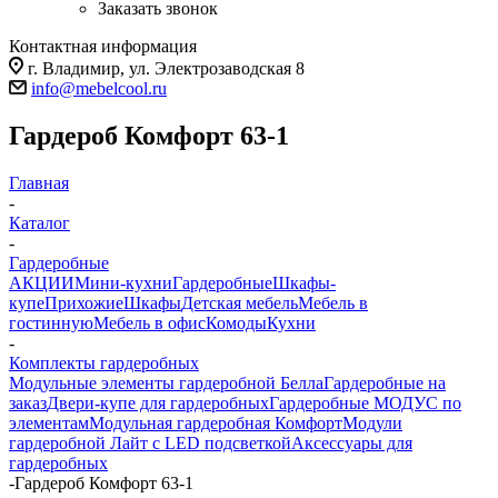
Заказать звонок
Контактная информация
г. Владимир, ул. Электрозаводская 8
info@mebelcool.ru
Гардероб Комфорт 63-1
Главная
-
Каталог
-
Гардеробные
АКЦИИ
Мини-кухни
Гардеробные
Шкафы-
купе
Прихожие
Шкафы
Детская мебель
Мебель в
гостинную
Мебель в офис
Комоды
Кухни
-
Комплекты гардеробных
Модульные элементы гардеробной Белла
Гардеробные на
заказ
Двери-купе для гардеробных
Гардеробные МОДУС по
элементам
Модульная гардеробная Комфорт
Модули
гардеробной Лайт с LED подсветкой
Аксессуары для
гардеробных
-
Гардероб Комфорт 63-1