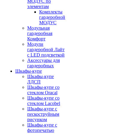
МОДУС по
элементам
Комплекты
гардеробной
МОДУС
Модульная
гардеробная
Комфорт
Модули
гардеробной Лайт
с LED подсветкой
Аксессуары для
гардеробных
Шкафы-купе
Шкафы-купе
ЛДСП
Шкафы-купе со
стеклом Oracal
Шкафы-купе со
стеклом Lacobel
Шкафы-купе с
пескоструйным
рисунком
Шкафы-купе с
фотопечатью