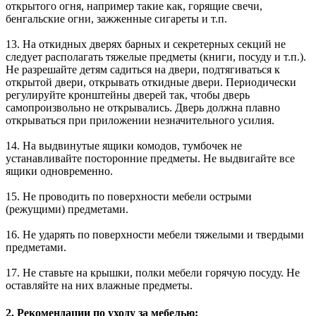
открытого огня, например такие как, горящие свечи,
бенгальские огни, зажженные сигареты и т.п.
13. На откидных дверях барных и секретерных секций не
следует располагать тяжелые предметы (книги, посуду и т.п.).
Не разрешайте детям садиться на двери, подтягиваться к
открытой двери, открывать откидные двери. Периодически
регулируйте кронштейны дверей так, чтобы дверь
самопроизвольно не открывались. Дверь должна плавно
открываться при приложении незначительного усилия.
14. На выдвинутые ящики комодов, тумбочек не
устанавливайте посторонние предметы. Не выдвигайте все
ящики одновременно.
15. Не проводить по поверхности мебели острыми
(режущими) предметами.
16. Не ударять по поверхности мебели тяжелыми и твердыми
предметами.
17. Не ставьте на крышки, полки мебели горячую посуду. Не
оставляйте на них влажные предметы.
2. Рекомендации по уходу за мебелью: