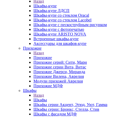
Назад
Шкафы-купе
Шкафы-купе ЛДСП
Шкафы-купе со стеклом Oracal
Шкафы-купе со стеклом Lacobel
Шкафы-купе с пескоструйным рисунком
Шкафы-купе с фотопечатью
Шкафы-купе ARISTO NOVA
Встроенные шкафы-купе
Аксессуары для шкафов-купе
Прихожие
Назад
Прихожие
Прихожие серий: Сити, Мари
Прихожие серии Вита, Витас
Прихожие Джерси, Миранда
Прихожие Вилена, Аврелия
Модули прихожей Аврелия
Прихожие МДФ
Шкафы
Назад
Шкафы
Шкафы серии Акцент, Этюд, Уют, Гамма
Шкафы серии: Бронкс, Стелла, Стив
Шкафы с фасадом МДФ