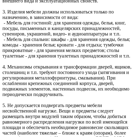
внешнего вида и эксплуатационных свойств.
3. Изделия мебели должны использоваться только по
назначению, в зависимости от вида:
- Мебель для гостиной: для хранения одежды, белья, книг,
посуды, письменных и канцелярских принадлежностей,
сувениров, украшений, видео- и аудиоаппаратуры и т.п.
- Мебель для спальни: шкафы - для хранения одежды, белья;
комоды - хранения белья; кровати - для отдыха; тумбочки
прикроватные - для хранения мелких предметов; столы
туалетные - для хранения туалетных принадлежностей и т.п.
4. Механизмы открывания и трансформации дверей, ящиков,
столешниц и т.п. требуют постоянного ухода (затягивания и
регулирования металлофурнитуры, смазывания). При
ослаблении крепежных соединений корпуса, дверей,
подвижных элементов, настенных подвесок, их необходимо
периодически подкручивать.
5. Не допускается подвергать предметы мебели
несвойственной нагрузке. Вещи и предметы следует
размещать внутри модулей таким образом, чтобы добиться
равномерного распределения нагрузки по всей имеющейся
площади и обеспечить необходимое равновесие скользящих
частей (наиболее тяжелые – ближе к краям (опорам), более