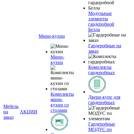
Модульные
элементы
гардеробной
Белла
Мини-кухни
Гардеробные на
заказ
Мини-
кухни
Комплекты
гардеробных
Комплекты
Двери-купе для
мини-
гардеробных
кухни со
Мебель
столами
на
АКЦИИ
заказ
Гардеробные
МОДУС по