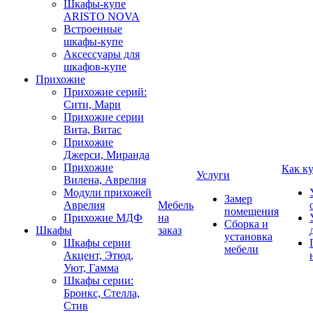
Шкафы-купе
ARISTO NOVA
Встроенные
шкафы-купе
Аксессуары для
шкафов-купе
Прихожие
Прихожие серий:
Сити, Мари
Прихожие серии
Вита, Витас
Прихожие
Джерси, Миранда
Прихожие
Как к
Услуги
Вилена, Аврелия
Модули прихожей
Замер
Аврелия
Мебель
помещения
Прихожие МДФ
на
Сборка и
Шкафы
заказ
установка
Шкафы серии
мебели
Акцент, Этюд,
Уют, Гамма
Шкафы серии:
Бронкс, Стелла,
Стив