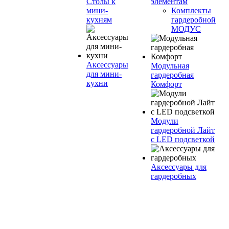
Столы к
элементам
мини-
Комплекты
кухням
гардеробной
МОДУС
Аксессуары
Модульная
для мини-
гардеробная
кухни
Комфорт
Модули
гардеробной Лайт
с LED подсветкой
Аксессуары для
гардеробных