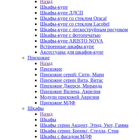
Назад
Шкафы-купе
Шкафы-купе ЛДСП
Шкафы-купе со стеклом Oracal
Шкафы-купе со стеклом Lacobel
Шкафы-купе с пескоструйным рисунком
Шкафы-купе с фотопечатью
Шкафы-купе ARISTO NOVA
Встроенные шкафы-купе
Аксессуары для шкафов-купе
Прихожие
Назад
Прихожие
Прихожие серий: Сити, Мари
Прихожие серии Вита, Витас
Прихожие Джерси, Миранда
Прихожие Вилена, Аврелия
Модули прихожей Аврелия
Прихожие МДФ
Шкафы
Назад
Шкафы
Шкафы серии Акцент, Этюд, Уют, Гамма
Шкафы серии: Бронкс, Стелла, Стив
Шкафы с фасадом МДФ