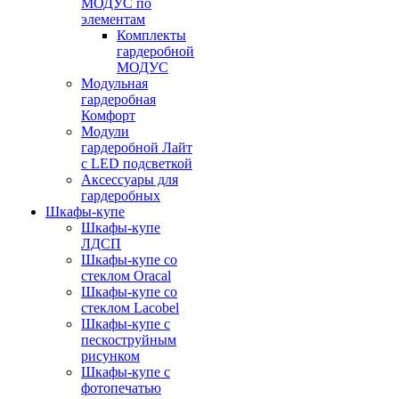
МОДУС по
элементам
Комплекты
гардеробной
МОДУС
Модульная
гардеробная
Комфорт
Модули
гардеробной Лайт
с LED подсветкой
Аксессуары для
гардеробных
Шкафы-купе
Шкафы-купе
ЛДСП
Шкафы-купе со
стеклом Oracal
Шкафы-купе со
стеклом Lacobel
Шкафы-купе с
пескоструйным
рисунком
Шкафы-купе с
фотопечатью