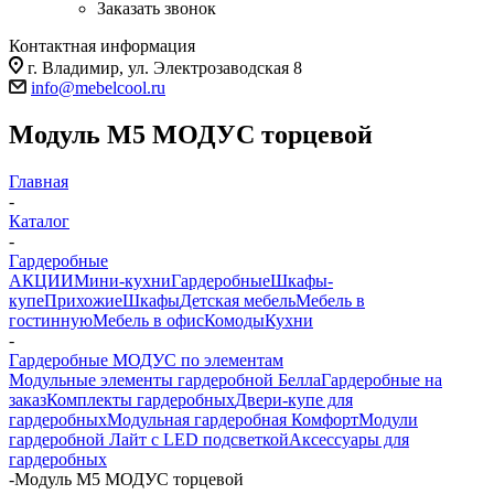
Заказать звонок
Контактная информация
г. Владимир, ул. Электрозаводская 8
info@mebelcool.ru
Модуль М5 МОДУС торцевой
Главная
-
Каталог
-
Гардеробные
АКЦИИ
Мини-кухни
Гардеробные
Шкафы-
купе
Прихожие
Шкафы
Детская мебель
Мебель в
гостинную
Мебель в офис
Комоды
Кухни
-
Гардеробные МОДУС по элементам
Модульные элементы гардеробной Белла
Гардеробные на
заказ
Комплекты гардеробных
Двери-купе для
гардеробных
Модульная гардеробная Комфорт
Модули
гардеробной Лайт с LED подсветкой
Аксессуары для
гардеробных
-
Модуль М5 МОДУС торцевой