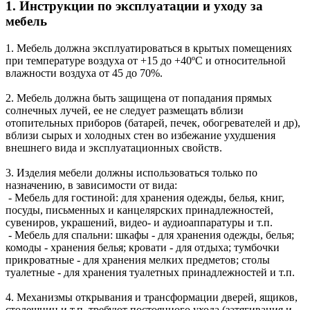
1. Инструкции по эксплуатации и уходу за
мебель
1. Мебель должна эксплуатироваться в крытых помещениях
при температуре воздуха от +15 до +40ºС и относительной
влажности воздуха от 45 до 70%.
2. Мебель должна быть защищена от попадания прямых
солнечных лучей, ее не следует размещать вблизи
отопительных приборов (батарей, печек, обогревателей и др),
вблизи сырых и холодных стен во избежание ухудшения
внешнего вида и эксплуатационных свойств.
3. Изделия мебели должны использоваться только по
назначению, в зависимости от вида:
- Мебель для гостиной: для хранения одежды, белья, книг,
посуды, письменных и канцелярских принадлежностей,
сувениров, украшений, видео- и аудиоаппаратуры и т.п.
- Мебель для спальни: шкафы - для хранения одежды, белья;
комоды - хранения белья; кровати - для отдыха; тумбочки
прикроватные - для хранения мелких предметов; столы
туалетные - для хранения туалетных принадлежностей и т.п.
4. Механизмы открывания и трансформации дверей, ящиков,
столешниц и т.п. требуют постоянного ухода (затягивания и