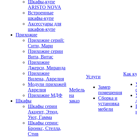
Шкафы-купе
ARISTO NOVA
Встроенные
шкафы-купе
Аксессуары для
шкафов-купе
Прихожие
Прихожие серий:
Сити, Мари
Прихожие серии
Вита, Витас
Прихожие
Джерси, Миранда
Прихожие
Как к
Услуги
Вилена, Аврелия
Модули прихожей
Замер
Аврелия
Мебель
помещения
Прихожие МДФ
на
Сборка и
Шкафы
заказ
установка
Шкафы серии
мебели
Акцент, Этюд,
Уют, Гамма
Шкафы серии:
Бронкс, Стелла,
Стив