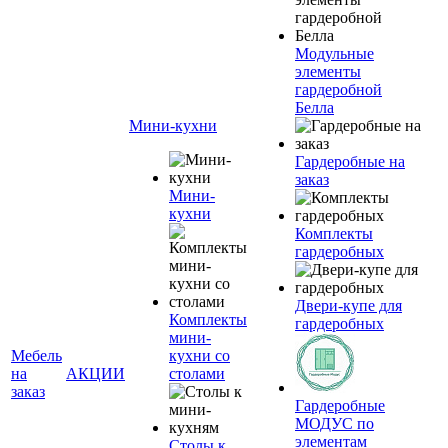
Модульные
элементы
гардеробной
Белла
Мини-кухни
Гардеробные на
заказ
Мини-
кухни
Комплекты
гардеробных
Двери-купе для
Комплекты
гардеробных
мини-
Мебель
кухни со
на
АКЦИИ
столами
заказ
Гардеробные
МОДУС по
элементам
Столы к