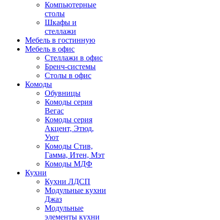
Компьютерные
столы
Шкафы и
стеллажи
Мебель в гостинную
Мебель в офис
Стеллажи в офис
Бренч-системы
Столы в офис
Комоды
Обувницы
Комоды серия
Вегас
Комоды серия
Акцент, Этюд,
Уют
Комоды Стив,
Гамма, Итен, Мэт
Комоды МДФ
Кухни
Кухни ЛДСП
Модульные кухни
Джаз
Модульные
элементы кухни