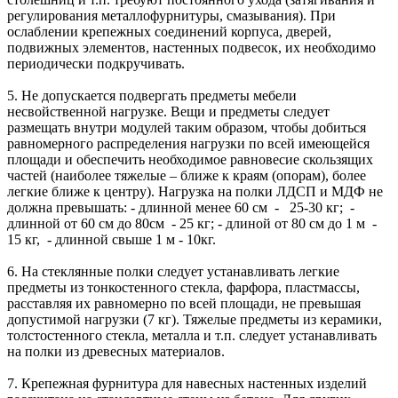
регулирования металлофурнитуры, смазывания). При
ослаблении крепежных соединений корпуса, дверей,
подвижных элементов, настенных подвесок, их необходимо
периодически подкручивать.
5. Не допускается подвергать предметы мебели
несвойственной нагрузке. Вещи и предметы следует
размещать внутри модулей таким образом, чтобы добиться
равномерного распределения нагрузки по всей имеющейся
площади и обеспечить необходимое равновесие скользящих
частей (наиболее тяжелые – ближе к краям (опорам), более
легкие ближе к центру). Нагрузка на полки ЛДСП и МДФ не
должна превышать: - длинной менее 60 см - 25-30 кг; -
длинной от 60 см до 80см - 25 кг; - длиной от 80 см до 1 м -
15 кг, - длинной свыше 1 м - 10кг.
6. На стеклянные полки следует устанавливать легкие
предметы из тонкостенного стекла, фарфора, пластмассы,
расставляя их равномерно по всей площади, не превышая
допустимой нагрузки (7 кг). Тяжелые предметы из керамики,
толстостенного стекла, металла и т.п. следует устанавливать
на полки из древесных материалов.
7. Крепежная фурнитура для навесных настенных изделий