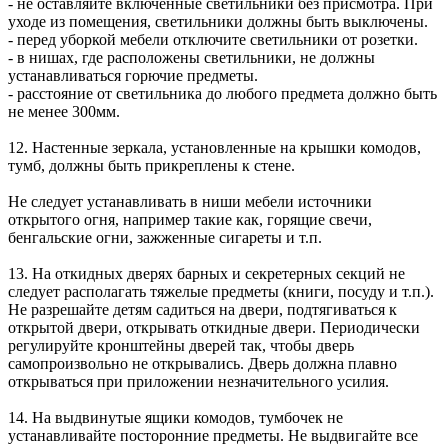
- не оставляйте включенные светильники без присмотра. При
уходе из помещения, светильники должны быть выключены.
- перед уборкой мебели отключите светильники от розетки.
- в нишах, где расположены светильники, не должны
устанавливаться горючие предметы.
- расстояние от светильника до любого предмета должно быть
не менее 300мм.
12. Настенные зеркала, установленные на крышки комодов,
тумб, должны быть прикреплены к стене.
Не следует устанавливать в ниши мебели источники
открытого огня, например такие как, горящие свечи,
бенгальские огни, зажженные сигареты и т.п.
13. На откидных дверях барных и секретерных секций не
следует располагать тяжелые предметы (книги, посуду и т.п.).
Не разрешайте детям садиться на двери, подтягиваться к
открытой двери, открывать откидные двери. Периодически
регулируйте кронштейны дверей так, чтобы дверь
самопроизвольно не открывались. Дверь должна плавно
открываться при приложении незначительного усилия.
14. На выдвинутые ящики комодов, тумбочек не
устанавливайте посторонние предметы. Не выдвигайте все