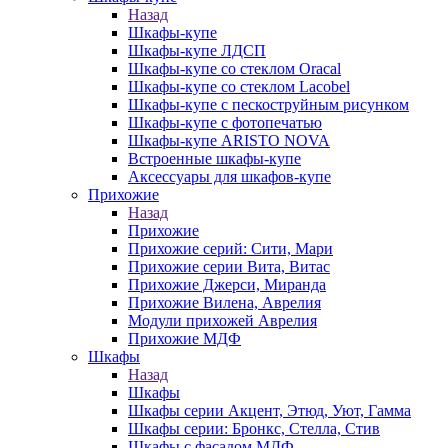
Назад
Шкафы-купе
Шкафы-купе ЛДСП
Шкафы-купе со стеклом Oracal
Шкафы-купе со стеклом Lacobel
Шкафы-купе с пескоструйным рисунком
Шкафы-купе с фотопечатью
Шкафы-купе ARISTO NOVA
Встроенные шкафы-купе
Аксессуары для шкафов-купе
Прихожие
Назад
Прихожие
Прихожие серий: Сити, Мари
Прихожие серии Вита, Витас
Прихожие Джерси, Миранда
Прихожие Вилена, Аврелия
Модули прихожей Аврелия
Прихожие МДФ
Шкафы
Назад
Шкафы
Шкафы серии Акцент, Этюд, Уют, Гамма
Шкафы серии: Бронкс, Стелла, Стив
Шкафы с фасадом МДФ