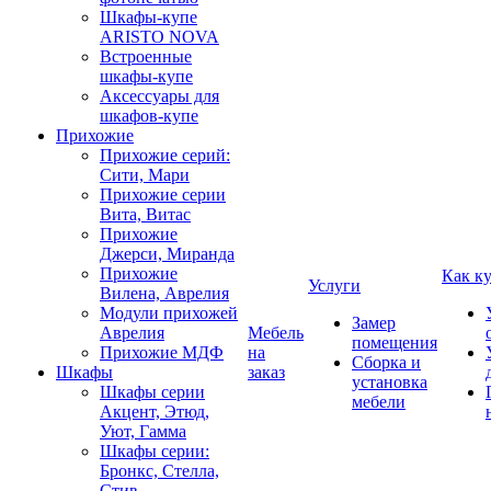
Шкафы-купе
ARISTO NOVA
Встроенные
шкафы-купе
Аксессуары для
шкафов-купе
Прихожие
Прихожие серий:
Сити, Мари
Прихожие серии
Вита, Витас
Прихожие
Джерси, Миранда
Прихожие
Как к
Услуги
Вилена, Аврелия
Модули прихожей
Замер
Аврелия
Мебель
помещения
Прихожие МДФ
на
Сборка и
Шкафы
заказ
установка
Шкафы серии
мебели
Акцент, Этюд,
Уют, Гамма
Шкафы серии:
Бронкс, Стелла,
Стив