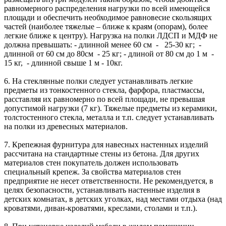
равномерного распределения нагрузки по всей имеющейся
площади и обеспечить необходимое равновесие скользящих
частей (наиболее тяжелые – ближе к краям (опорам), более
легкие ближе к центру). Нагрузка на полки ЛДСП и МДФ не
должна превышать: - длинной менее 60 см - 25-30 кг; -
длинной от 60 см до 80см - 25 кг; - длиной от 80 см до 1 м -
15 кг, - длинной свыше 1 м - 10кг.
6. На стеклянные полки следует устанавливать легкие
предметы из тонкостенного стекла, фарфора, пластмассы,
расставляя их равномерно по всей площади, не превышая
допустимой нагрузки (7 кг). Тяжелые предметы из керамики,
толстостенного стекла, металла и т.п. следует устанавливать
на полки из древесных материалов.
7. Крепежная фурнитура для навесных настенных изделий
рассчитана на стандартные стены из бетона. Для других
материалов стен покупатель должен использовать
специальный крепеж. За свойства материалов стен
предприятие не несет ответственности. Не рекомендуется, в
целях безопасности, устанавливать настенные изделия в
детских комнатах, в детских уголках, над местами отдыха (над
кроватями, диван-кроватями, креслами, столами и т.п.).