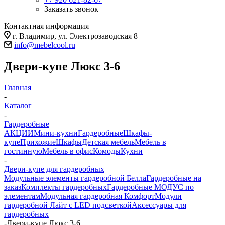
Заказать звонок
Контактная информация
г. Владимир, ул. Электрозаводская 8
info@mebelcool.ru
Двери-купе Люкс 3-6
Главная
-
Каталог
-
Гардеробные
АКЦИИ
Мини-кухни
Гардеробные
Шкафы-
купе
Прихожие
Шкафы
Детская мебель
Мебель в
гостинную
Мебель в офис
Комоды
Кухни
-
Двери-купе для гардеробных
Модульные элементы гардеробной Белла
Гардеробные на
заказ
Комплекты гардеробных
Гардеробные МОДУС по
элементам
Модульная гардеробная Комфорт
Модули
гардеробной Лайт с LED подсветкой
Аксессуары для
гардеробных
-
Двери-купе Люкс 3-6