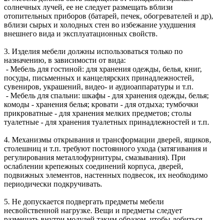
солнечных лучей, ее не следует размещать вблизи
отопительных приборов (батарей, печек, обогревателей и др),
вблизи сырых и холодных стен во избежание ухудшения
внешнего вида и эксплуатационных свойств.
3. Изделия мебели должны использоваться только по
назначению, в зависимости от вида:
- Мебель для гостиной: для хранения одежды, белья, книг,
посуды, письменных и канцелярских принадлежностей,
сувениров, украшений, видео- и аудиоаппаратуры и т.п.
- Мебель для спальни: шкафы - для хранения одежды, белья;
комоды - хранения белья; кровати - для отдыха; тумбочки
прикроватные - для хранения мелких предметов; столы
туалетные - для хранения туалетных принадлежностей и т.п.
4. Механизмы открывания и трансформации дверей, ящиков,
столешниц и т.п. требуют постоянного ухода (затягивания и
регулирования металлофурнитуры, смазывания). При
ослаблении крепежных соединений корпуса, дверей,
подвижных элементов, настенных подвесок, их необходимо
периодически подкручивать.
5. Не допускается подвергать предметы мебели
несвойственной нагрузке. Вещи и предметы следует
размещать внутри модулей таким образом, чтобы добиться