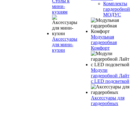
Столы к
Комплекты
мини-
гардеробной
кухням
МОДУС
Модульная
Аксессуары
гардеробная
для мини-
Комфорт
кухни
Модули
гардеробной Лайт
с LED подсветкой
Аксессуары для
гардеробных