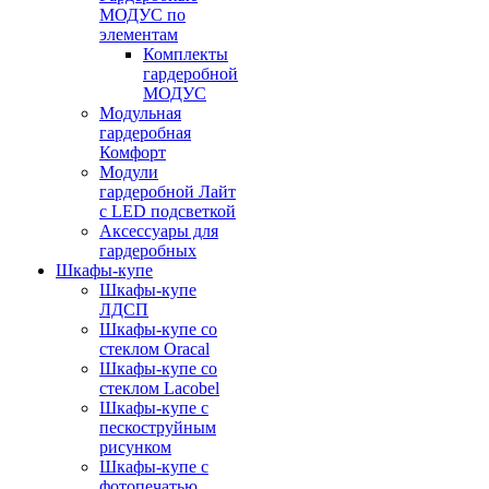
МОДУС по
элементам
Комплекты
гардеробной
МОДУС
Модульная
гардеробная
Комфорт
Модули
гардеробной Лайт
с LED подсветкой
Аксессуары для
гардеробных
Шкафы-купе
Шкафы-купе
ЛДСП
Шкафы-купе со
стеклом Oracal
Шкафы-купе со
стеклом Lacobel
Шкафы-купе с
пескоструйным
рисунком
Шкафы-купе с
фотопечатью