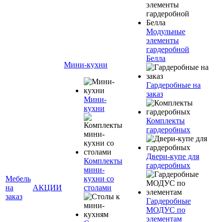
Модульные
элементы
гардеробной
Белла
Мини-кухни
Гардеробные на
заказ
Мини-
кухни
Комплекты
гардеробных
Двери-купе для
Комплекты
гардеробных
мини-
Мебель
кухни со
на
АКЦИИ
столами
заказ
Гардеробные
МОДУС по
элементам