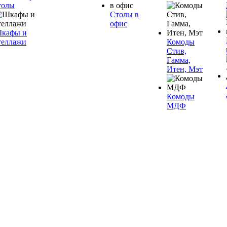
толы
Столы в
офис
кафы и
теллажи
Комоды
Стив,
Гамма,
Итен, Мэт
Комоды
МДФ