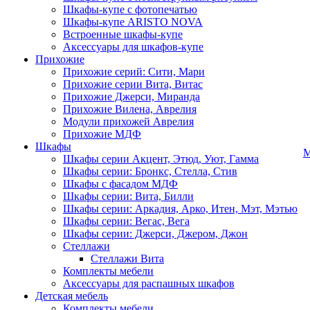
Шкафы-купе с фотопечатью
Шкафы-купе ARISTO NOVA
Встроенные шкафы-купе
Аксессуары для шкафов-купе
Прихожие
Прихожие серий: Сити, Мари
Прихожие серии Вита, Витас
Прихожие Джерси, Миранда
Прихожие Вилена, Аврелия
Модули прихожей Аврелия
Прихожие МДФ
Шкафы
М
Шкафы серии Акцент, Этюд, Уют, Гамма
Шкафы серии: Бронкс, Стелла, Стив
Шкафы с фасадом МДФ
Шкафы серии: Вита, Билли
Шкафы серии: Аркадия, Арко, Итен, Мэт, Мэтью
Шкафы серии: Вегас, Вега
Шкафы серии: Джерси, Джером, Джон
Стеллажи
Стеллажи Вита
Комплекты мебели
Аксессуары для распашных шкафов
Детская мебель
Комплекты мебели