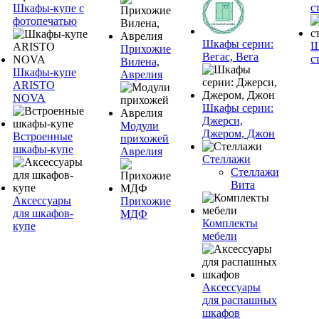
с
Шкафы-купе с
фотопечатью
Шкафы серии:
Ш
Прихожие
Вегас, Вега
с
Вилена,
Шкафы-купе
Аврелия
ARISTO
NOVA
Шкафы серии:
Джерси,
Модули
Джером, Джон
Встроенные
прихожей
шкафы-купе
Аврелия
Стеллажи
Стеллажи
Вита
Аксессуары
Прихожие
для шкафов-
МДФ
Комплекты
купе
мебели
Аксессуары
для распашных
шкафов