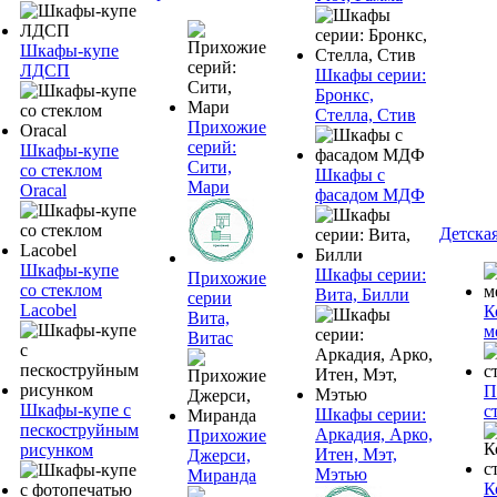
Шкафы-купе
ЛДСП
Шкафы серии:
Бронкс,
Стелла, Стив
Прихожие
серий:
Шкафы-купе
Сити,
со стеклом
Шкафы с
Мари
Oracal
фасадом МДФ
Детска
Шкафы-купе
Шкафы серии:
Прихожие
со стеклом
Вита, Билли
серии
Lacobel
К
Вита,
м
Витас
П
Шкафы-купе с
с
Шкафы серии:
пескоструйным
Аркадия, Арко,
Прихожие
рисунком
Итен, Мэт,
Джерси,
Мэтью
Миранда
К