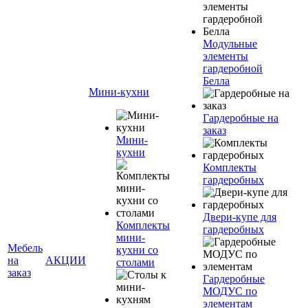
Модульные
элементы
гардеробной
Белла
Мини-кухни
Гардеробные на
заказ
Мини-
кухни
Комплекты
гардеробных
Двери-купе для
Комплекты
гардеробных
мини-
Мебель
кухни со
на
АКЦИИ
столами
заказ
Гардеробные
МОДУС по
элементам