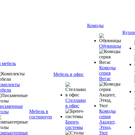
Комоды
Кухн
Обувницы
я мебель
Комоды
серия
Мебель в офис
Вегас
омплекты
ебели
Стеллажи
в офис
исьменные
Комоды
Мебель в
толы
серия
гостинную
Бренч-
Акцент,
системы
Этюд,
омпьютерные
Уют