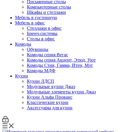
Письменные столы
Компьютерные столы
Шкафы и стеллажи
Мебель в гостинную
Мебель в офис
Стеллажи в офис
Бренч-системы
Столы в офис
Комоды
Обувницы
Комоды серия Вегас
Комоды серия Акцент, Этюд, Уют
Комоды Стив, Гамма, Итен, Мэт
Комоды МДФ
Кухни
Кухни ЛДСП
Модульные кухни Джаз
Модульные элементы кухни Джаз
Кухни Альфа Прованс
Классические кухни
Аксессуары для кухни