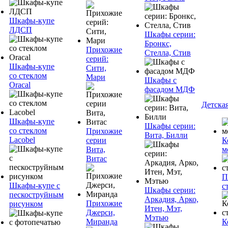
Шкафы-купе
ЛДСП
Шкафы серии:
Бронкс,
Прихожие
Стелла, Стив
серий:
Шкафы-купе
Сити,
со стеклом
Мари
Шкафы с
Oracal
фасадом МДФ
Детска
Шкафы-купе
Шкафы серии:
со стеклом
Прихожие
Вита, Билли
Lacobel
серии
К
Вита,
м
Витас
П
Шкафы-купе с
с
Шкафы серии:
пескоструйным
Аркадия, Арко,
Прихожие
рисунком
Итен, Мэт,
Джерси,
Мэтью
Миранда
К