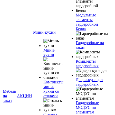
Модульные
элементы
гардеробной
Белла
Мини-кухни
Гардеробные на
заказ
Мини-
кухни
Комплекты
гардеробных
Двери-купе для
Комплекты
гардеробных
мини-
Мебель
кухни со
на
АКЦИИ
столами
заказ
Гардеробные
МОДУС по
элементам
Столы к