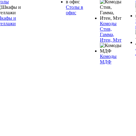
толы
Столы в
офис
кафы и
теллажи
Комоды
Стив,
Гамма,
Итен, Мэт
Комоды
МДФ