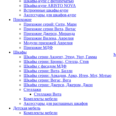
Шкафы-купе с фотопечатью
Шкафы-купе ARISTO NOVA
Встроенные шкафы-купе
Аксессуары для шкафов-купе
Прихожие
Прихожие серий: Сити, Мари
Прихожие серии Вита, Витас
Прихожие Джерси, Миранда
Прихожие Вилена, Аврелия
Модули прихожей Аврелия
Прихожие МДФ
Шкафы
М
Шкафы серии Акцент, Этюд, Уют, Гамма
Шкафы серии: Бронкс, Стелла, Стив
Шкафы с фасадом МДФ
Шкафы серии: Вита, Билли
Шкафы серии: Аркадия, Арко, Итен, Мэт, Мэтью
Шкафы серии: Вегас, Вега
Шкафы серии: Джерси, Джером, Джон
Стеллажи
Стеллажи Вита
Комплекты мебели
Аксессуары для распашных шкафов
Детская мебель
Комплекты мебели