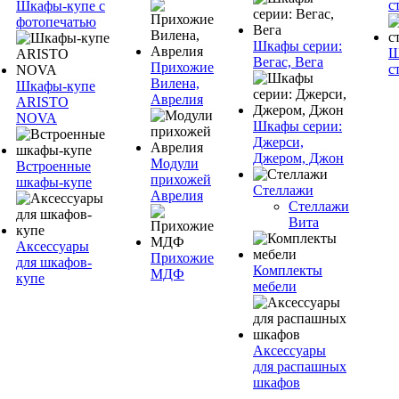
с
Шкафы-купе с
фотопечатью
Шкафы серии:
Ш
Вегас, Вега
Прихожие
с
Вилена,
Шкафы-купе
Аврелия
ARISTO
NOVA
Шкафы серии:
Джерси,
Джером, Джон
Модули
Встроенные
прихожей
шкафы-купе
Стеллажи
Аврелия
Стеллажи
Вита
Аксессуары
Прихожие
для шкафов-
Комплекты
МДФ
купе
мебели
Аксессуары
для распашных
шкафов