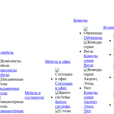
Комоды
Кухн
Обувницы
я мебель
Комоды
серия
Мебель в офис
Вегас
омплекты
ебели
Стеллажи
в офис
исьменные
Комоды
Мебель в
толы
серия
гостинную
Бренч-
Акцент,
системы
Этюд,
омпьютерные
Уют