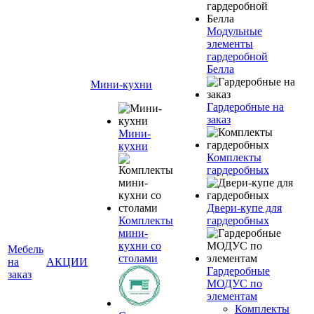
Модульные
элементы
гардеробной
Белла
Мини-кухни
Гардеробные на
заказ
Мини-
кухни
Комплекты
гардеробных
Двери-купе для
Комплекты
гардеробных
мини-
кухни со
Мебель
столами
на
АКЦИИ
Гардеробные
заказ
МОДУС по
элементам
Комплекты