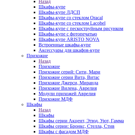
Назад
Шкафы-купе
Шкафы-купе ЛДСП
Шкафы-купе со стеклом Oracal
Шкафы-купе со стеклом Lacobel
Шкафы-купе с пескоструйным рисунком
Шкафы-купе с фотопечатью
Шкафы-купе ARISTO NOVA
Встроенные шкафы-купе
Аксессуары для шкафов-купе
Прихожие
Назад
Прихожие
Прихожие серий: Сити, Мари
Прихожие серии Вита, Витас
Прихожие Джерси, Миранда
Прихожие Вилена, Аврелия
Модули прихожей Аврелия
Прихожие МДФ
Шкафы
Назад
Шкафы
Шкафы серии Акцент, Этюд, Уют, Гамма
Шкафы серии: Бронкс, Стелла, Стив
Шкафы с фасадом МДФ