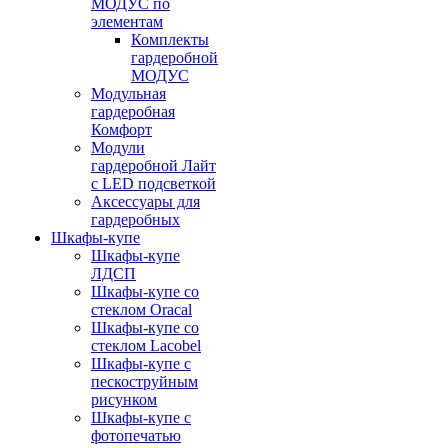
МОДУС по
элементам
Комплекты
гардеробной
МОДУС
Модульная
гардеробная
Комфорт
Модули
гардеробной Лайт
с LED подсветкой
Аксессуары для
гардеробных
Шкафы-купе
Шкафы-купе
ЛДСП
Шкафы-купе со
стеклом Oracal
Шкафы-купе со
стеклом Lacobel
Шкафы-купе с
пескоструйным
рисунком
Шкафы-купе с
фотопечатью