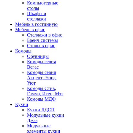
Компьютерные
столы
Шкафы и
стеллажи
Мебель в гостинную
Мебель в офис
Стеллажи в офис
Бренч-системы
Столы в офис
Комоды
Обувницы
Комоды серия
Вегас
Комоды серия
Акцент, Этюд,
Уют
Комоды Стив,
Гамма, Итен, Мэт
Комоды МДФ
Кухни
Кухни ЛДСП
Модульные кухни
Джаз
Модульные
элементы кухни