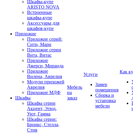
Шкафы-купе
ARISTO NOVA
Встроенные
шкафы-купе
Аксессуары для
шкафов-купе
Прихожие
Прихожие серий:
Сити, Мари
Прихожие серии
Вита, Витас
Прихожие
Джерси, Миранда
Прихожие
Как к
Услуги
Вилена, Аврелия
Модули прихожей
Замер
Аврелия
Мебель
помещения
Прихожие МДФ
на
Сборка и
Шкафы
заказ
установка
Шкафы серии
мебели
Акцент, Этюд,
Уют, Гамма
Шкафы серии:
Бронкс, Стелла,
Стив