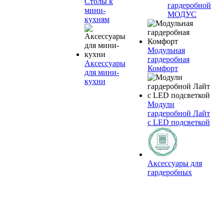
Столы к
гардеробной
мини-
МОДУС
кухням
Модульная
гардеробная
Аксессуары
Комфорт
для мини-
кухни
Модули
гардеробной Лайт
с LED подсветкой
Аксессуары для
гардеробных