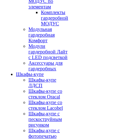
МОДУС по
элементам
Комплекты
гардеробной
МОДУС
Модульная
гардеробная
Комфорт
Модули
гардеробной Лайт
с LED подсветкой
Аксессуары для
гардеробных
Шкафы-купе
Шкафы-купе
ЛДСП
Шкафы-купе со
стеклом Oracal
Шкафы-купе со
стеклом Lacobel
Шкафы-купе с
пескоструйным
рисунком
Шкафы-купе с
фотопечатью