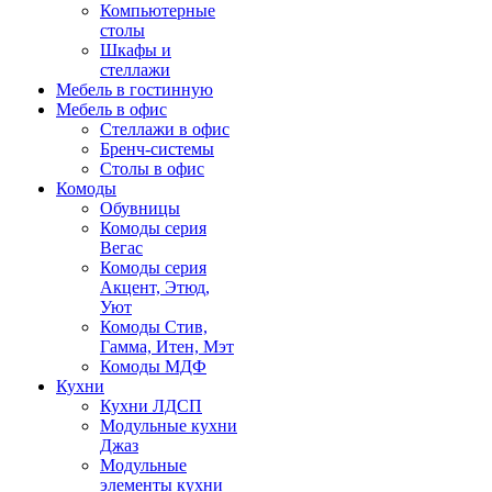
Компьютерные
столы
Шкафы и
стеллажи
Мебель в гостинную
Мебель в офис
Стеллажи в офис
Бренч-системы
Столы в офис
Комоды
Обувницы
Комоды серия
Вегас
Комоды серия
Акцент, Этюд,
Уют
Комоды Стив,
Гамма, Итен, Мэт
Комоды МДФ
Кухни
Кухни ЛДСП
Модульные кухни
Джаз
Модульные
элементы кухни