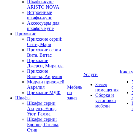
Шкафы-купе
ARISTO NOVA
Встроенные
шкафы-купе
Аксессуары для
шкафов-купе
Прихожие
Прихожие серий:
Сити, Мари
Прихожие серии
Вита, Витас
Прихожие
Джерси, Миранда
Прихожие
Как к
Услуги
Вилена, Аврелия
Модули прихожей
Замер
Аврелия
Мебель
помещения
Прихожие МДФ
на
Сборка и
Шкафы
заказ
установка
Шкафы серии
мебели
Акцент, Этюд,
Уют, Гамма
Шкафы серии:
Бронкс, Стелла,
Стив