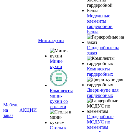
Модульные
элементы
гардеробной
Белла
Мини-кухни
Гардеробные на
заказ
Мини-
кухни
Комплекты
гардеробных
Двери-купе для
Комплекты
гардеробных
мини-
кухни со
Мебель
столами
на
АКЦИИ
заказ
Гардеробные
МОДУС по
элементам
Столы к