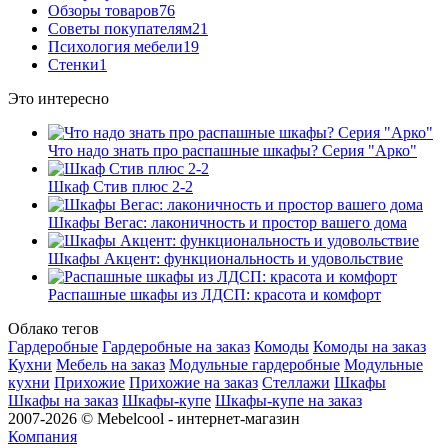
Обзоры товаров
76
Советы покупателям
21
Психология мебели
19
Стенки
1
Это интересно
Что надо знать про распашные шкафы? Серия "Арко"
Шкаф Стив плюс 2-2
Шкафы Вегас: лаконичность и простор вашего дома
Шкафы Акцент: функциональность и удовольствие
Распашные шкафы из ЛДСП: красота и комфорт
Облако тегов
Гардеробные
Гардеробные на заказ
Комоды
Комоды на заказ
Кухни
Мебель на заказ
Модульные гардеробные
Модульные
кухни
Прихожие
Прихожие на заказ
Стеллажи
Шкафы
Шкафы на заказ
Шкафы-купе
Шкафы-купе на заказ
2007-2026 © Mebelcool - интернет-магазин
Компания