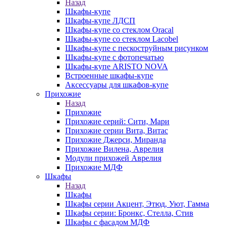
Назад
Шкафы-купе
Шкафы-купе ЛДСП
Шкафы-купе со стеклом Oracal
Шкафы-купе со стеклом Lacobel
Шкафы-купе с пескоструйным рисунком
Шкафы-купе с фотопечатью
Шкафы-купе ARISTO NOVA
Встроенные шкафы-купе
Аксессуары для шкафов-купе
Прихожие
Назад
Прихожие
Прихожие серий: Сити, Мари
Прихожие серии Вита, Витас
Прихожие Джерси, Миранда
Прихожие Вилена, Аврелия
Модули прихожей Аврелия
Прихожие МДФ
Шкафы
Назад
Шкафы
Шкафы серии Акцент, Этюд, Уют, Гамма
Шкафы серии: Бронкс, Стелла, Стив
Шкафы с фасадом МДФ