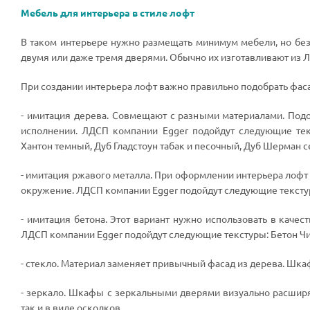
Мебель для интерьера в стиле лофт
В таком интерьере нужно размещать минимум мебели, но бе
двумя или даже тремя дверями. Обычно их изготавливают из
При создании интерьера лофт важно правильно подобрать фас
- имитация дерева. Совмещают с разными материалами. Под
исполнении. ЛДСП компании Egger подойдут следующие текс
Хантон темный, Дуб Гладстоун табак и песочный, Дуб Шерман се
- имитация ржавого металла. При оформлении интерьера лофт 
окружение. ЛДСП компании Egger подойдут следующие тексту
- имитация бетона. Этот вариант нужно использовать в качес
ЛДСП компании Egger подойдут следующие текстуры: Бетон Чи
- стекло. Материал заменяет привычный фасад из дерева. Шка
- зеркало. Шкафы с зеркальными дверями визуально расширяю
так и в виде осколков.