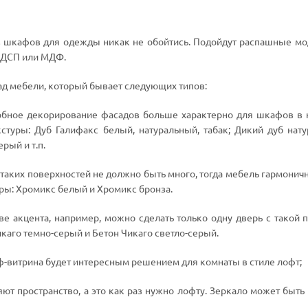
з шкафов для одежды никак не обойтись. Подойдут распашные мод
 ЛДСП или МДФ.
ад мебели, который бывает следующих типов:
обное декорирование фасадов больше характерно для шкафов в 
туры: Дуб Галифакс белый, натуральный, табак; Дикий дуб нату
рый и т.п.
таких поверхностей не должно быть много, тогда мебель гармонич
ры: Хромикс белый и Хромикс бронза.
тве акцента, например, можно сделать только одну дверь с такой 
каго темно-серый и Бетон Чикаго светло-серый.
ф-витрина будет интересным решением для комнаты в стиле лофт;
т пространство, а это как раз нужно лофту. Зеркало может быть