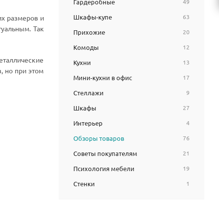
Гардеробные
49
Шкафы-купе
63
их размеров и
туальным. Так
Прихожие
20
Комоды
12
еталлические
Кухни
13
, но при этом
Мини-кухни в офис
17
Стеллажи
9
Шкафы
27
Интерьер
4
Обзоры товаров
76
Советы покупателям
21
Психология мебели
19
Стенки
1