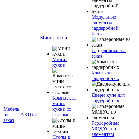
Модульные
элементы
гардеробной
Белла
Мини-кухни
Гардеробные на
заказ
Мини-
кухни
Комплекты
гардеробных
Двери-купе для
Комплекты
гардеробных
мини-
Мебель
кухни со
на
АКЦИИ
столами
заказ
Гардеробные
МОДУС по
элементам
Столы к