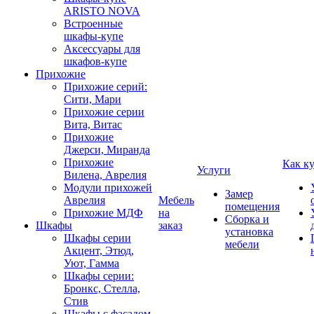
ARISTO NOVA
Встроенные
шкафы-купе
Аксессуары для
шкафов-купе
Прихожие
Прихожие серий:
Сити, Мари
Прихожие серии
Вита, Витас
Прихожие
Джерси, Миранда
Прихожие
Как к
Услуги
Вилена, Аврелия
Модули прихожей
Замер
Аврелия
Мебель
помещения
Прихожие МДФ
на
Сборка и
Шкафы
заказ
установка
Шкафы серии
мебели
Акцент, Этюд,
Уют, Гамма
Шкафы серии:
Бронкс, Стелла,
Стив
Шкафы с фасадом