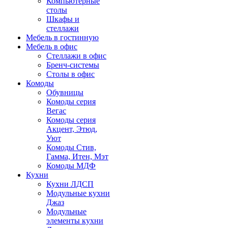
Компьютерные
столы
Шкафы и
стеллажи
Мебель в гостинную
Мебель в офис
Стеллажи в офис
Бренч-системы
Столы в офис
Комоды
Обувницы
Комоды серия
Вегас
Комоды серия
Акцент, Этюд,
Уют
Комоды Стив,
Гамма, Итен, Мэт
Комоды МДФ
Кухни
Кухни ЛДСП
Модульные кухни
Джаз
Модульные
элементы кухни