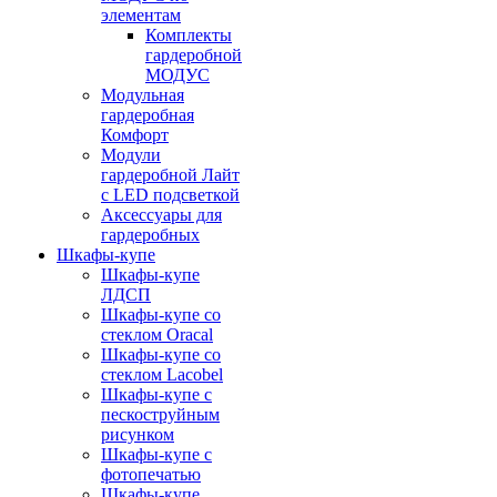
элементам
Комплекты
гардеробной
МОДУС
Модульная
гардеробная
Комфорт
Модули
гардеробной Лайт
с LED подсветкой
Аксессуары для
гардеробных
Шкафы-купе
Шкафы-купе
ЛДСП
Шкафы-купе со
стеклом Oracal
Шкафы-купе со
стеклом Lacobel
Шкафы-купе с
пескоструйным
рисунком
Шкафы-купе с
фотопечатью
Шкафы-купе