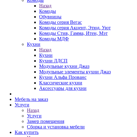
Комоды
Назад
Комоды
Обувницы
Комоды серия Вегас
Комоды серия Акцент, Этюд, Уют
Комоды Стив, Гамма, Итен, Мэт
Комоды МДФ
Кухни
Назад
Кухни
Кухни ЛДСП
Модульные кухни Джаз
Модульные элементы кухни Джаз
Кухни Альфа Прованс
Классические кухни
Аксессуары для кухни
Мебель на заказ
Услуги
Назад
Услуги
Замер помещения
Сборка и установка мебели
Как купить