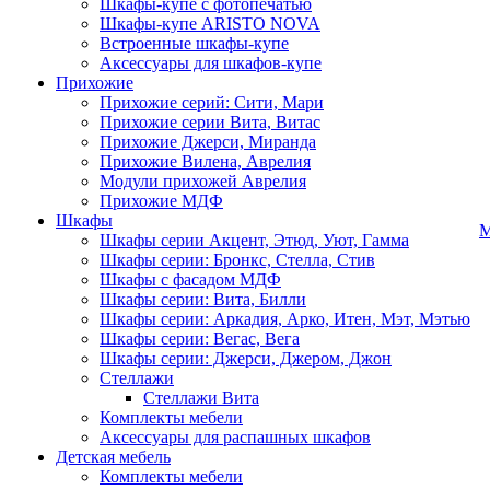
Шкафы-купе с фотопечатью
Шкафы-купе ARISTO NOVA
Встроенные шкафы-купе
Аксессуары для шкафов-купе
Прихожие
Прихожие серий: Сити, Мари
Прихожие серии Вита, Витас
Прихожие Джерси, Миранда
Прихожие Вилена, Аврелия
Модули прихожей Аврелия
Прихожие МДФ
Шкафы
М
Шкафы серии Акцент, Этюд, Уют, Гамма
Шкафы серии: Бронкс, Стелла, Стив
Шкафы с фасадом МДФ
Шкафы серии: Вита, Билли
Шкафы серии: Аркадия, Арко, Итен, Мэт, Мэтью
Шкафы серии: Вегас, Вега
Шкафы серии: Джерси, Джером, Джон
Стеллажи
Стеллажи Вита
Комплекты мебели
Аксессуары для распашных шкафов
Детская мебель
Комплекты мебели