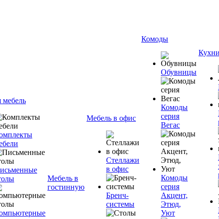
Комоды
Кухн
Обувницы
я мебель
Комоды
серия
Мебель в офис
Вегас
омплекты
ебели
Стеллажи
в офис
исьменные
Комоды
Мебель в
толы
серия
гостинную
Бренч-
Акцент,
системы
Этюд,
омпьютерные
Уют