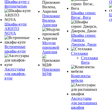
с
Шкафы-купе с
фотопечатью
Шкафы серии:
Ш
Прихожие
Вегас, Вега
с
Вилена,
Шкафы-купе
Аврелия
ARISTO
NOVA
Шкафы серии:
Джерси,
Модули
Джером, Джон
Встроенные
прихожей
шкафы-купе
Аврелия
Стеллажи
Стеллажи
Вита
Аксессуары
Прихожие
для шкафов-
МДФ
Комплекты
купе
мебели
Аксессуары
для распашных
шкафов