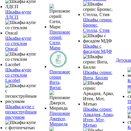
Шкафы-купе
ЛДСП
Шкафы серии:
Бронкс,
Стелла, Стив
Прихожие
серий:
Шкафы-купе
Сити,
со стеклом
Шкафы с
Мари
Oracal
фасадом МДФ
Детска
Шкафы-купе
Прихожие
Шкафы серии:
со стеклом
серии
Вита, Билли
Lacobel
К
Вита,
м
Витас
П
Шкафы-купе с
с
Шкафы серии:
пескоструйным
Прихожие
Аркадия, Арко,
рисунком
Джерси,
Итен, Мэт,
Миранда
Мэтью
К