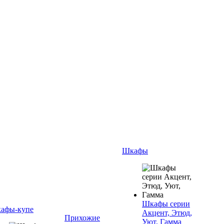
Шкафы
Шкафы серии
афы-купе
Акцент, Этюд,
Прихожие
Уют, Гамма