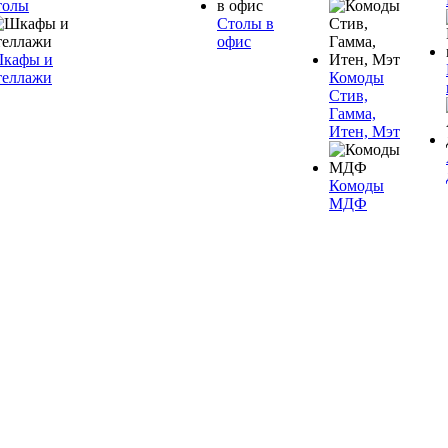
толы
Столы в
офис
кафы и
теллажи
Комоды
Стив,
Гамма,
Итен, Мэт
Комоды
МДФ