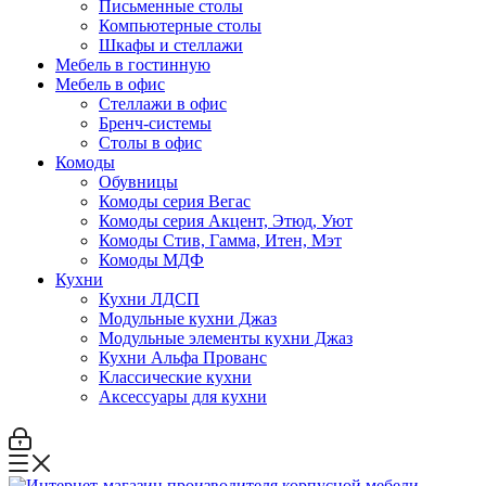
Письменные столы
Компьютерные столы
Шкафы и стеллажи
Мебель в гостинную
Мебель в офис
Стеллажи в офис
Бренч-системы
Столы в офис
Комоды
Обувницы
Комоды серия Вегас
Комоды серия Акцент, Этюд, Уют
Комоды Стив, Гамма, Итен, Мэт
Комоды МДФ
Кухни
Кухни ЛДСП
Модульные кухни Джаз
Модульные элементы кухни Джаз
Кухни Альфа Прованс
Классические кухни
Аксессуары для кухни