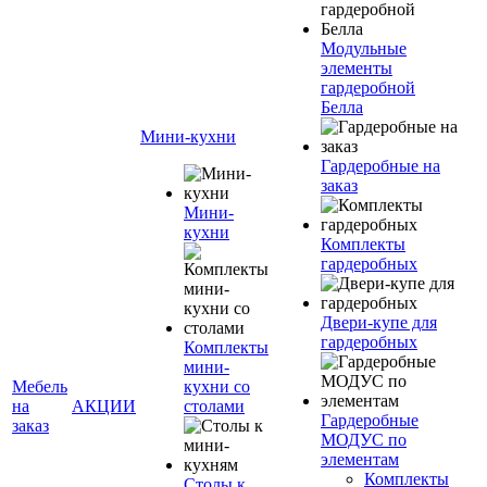
Модульные
элементы
гардеробной
Белла
Мини-кухни
Гардеробные на
заказ
Мини-
кухни
Комплекты
гардеробных
Двери-купе для
гардеробных
Комплекты
мини-
Мебель
кухни со
на
АКЦИИ
столами
Гардеробные
заказ
МОДУС по
элементам
Комплекты
Столы к