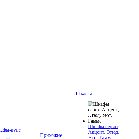
Шкафы
Шкафы серии
афы-купе
Акцент, Этюд,
Прихожие
Уют, Гамма