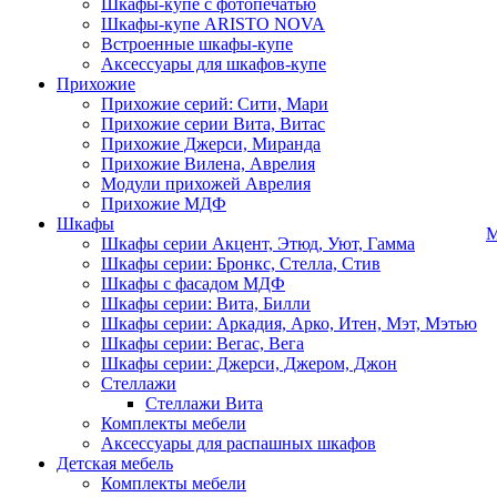
Шкафы-купе с фотопечатью
Шкафы-купе ARISTO NOVA
Встроенные шкафы-купе
Аксессуары для шкафов-купе
Прихожие
Прихожие серий: Сити, Мари
Прихожие серии Вита, Витас
Прихожие Джерси, Миранда
Прихожие Вилена, Аврелия
Модули прихожей Аврелия
Прихожие МДФ
Шкафы
М
Шкафы серии Акцент, Этюд, Уют, Гамма
Шкафы серии: Бронкс, Стелла, Стив
Шкафы с фасадом МДФ
Шкафы серии: Вита, Билли
Шкафы серии: Аркадия, Арко, Итен, Мэт, Мэтью
Шкафы серии: Вегас, Вега
Шкафы серии: Джерси, Джером, Джон
Стеллажи
Стеллажи Вита
Комплекты мебели
Аксессуары для распашных шкафов
Детская мебель
Комплекты мебели