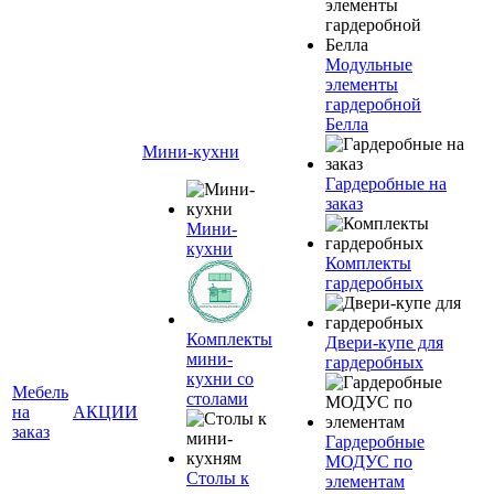
Модульные
элементы
гардеробной
Белла
Мини-кухни
Гардеробные на
заказ
Мини-
кухни
Комплекты
гардеробных
Комплекты
Двери-купе для
мини-
гардеробных
кухни со
Мебель
столами
на
АКЦИИ
заказ
Гардеробные
МОДУС по
Столы к
элементам