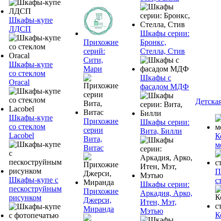
Шкафы-купе
ЛДСП
Шкафы серии:
Прихожие
Бронкс,
серий:
Стелла, Стив
Сити,
Шкафы-купе
Мари
со стеклом
Шкафы с
Oracal
фасадом МДФ
Детска
Шкафы-купе
Прихожие
Шкафы серии:
со стеклом
серии
Вита, Билли
Lacobel
К
Вита,
м
Витас
П
Шкафы-купе с
с
Шкафы серии:
пескоструйным
Прихожие
Аркадия, Арко,
рисунком
Джерси,
Итен, Мэт,
Миранда
Мэтью
К