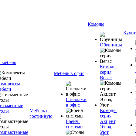
Комоды
Кухн
Обувницы
я мебель
Комоды
серия
Мебель в офис
Вегас
омплекты
ебели
Стеллажи
в офис
исьменные
Комоды
Мебель в
толы
серия
гостинную
Бренч-
Акцент,
системы
Этюд,
омпьютерные
Уют