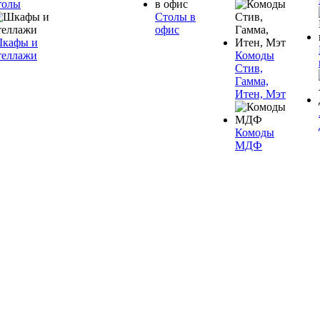
толы
Столы в
офис
кафы и
теллажи
Комоды
Стив,
Гамма,
Итен, Мэт
Комоды
МДФ