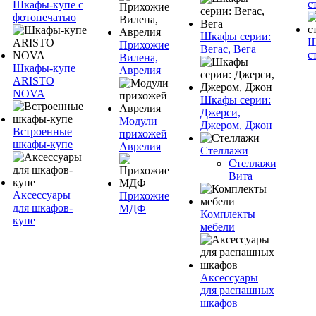
с
Шкафы-купе с
фотопечатью
Шкафы серии:
Ш
Прихожие
Вегас, Вега
с
Вилена,
Шкафы-купе
Аврелия
ARISTO
NOVA
Шкафы серии:
Джерси,
Модули
Джером, Джон
Встроенные
прихожей
шкафы-купе
Аврелия
Стеллажи
Стеллажи
Вита
Аксессуары
Прихожие
для шкафов-
МДФ
Комплекты
купе
мебели
Аксессуары
для распашных
шкафов