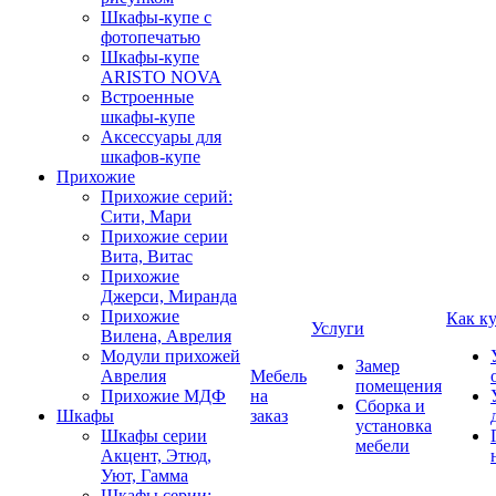
Шкафы-купе с
фотопечатью
Шкафы-купе
ARISTO NOVA
Встроенные
шкафы-купе
Аксессуары для
шкафов-купе
Прихожие
Прихожие серий:
Сити, Мари
Прихожие серии
Вита, Витас
Прихожие
Джерси, Миранда
Прихожие
Как к
Услуги
Вилена, Аврелия
Модули прихожей
Замер
Аврелия
Мебель
помещения
Прихожие МДФ
на
Сборка и
Шкафы
заказ
установка
Шкафы серии
мебели
Акцент, Этюд,
Уют, Гамма
Шкафы серии: