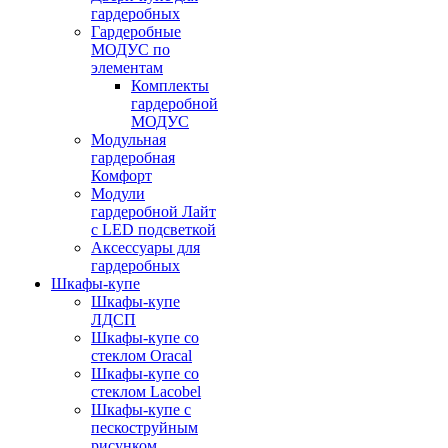
гардеробных
Гардеробные
МОДУС по
элементам
Комплекты
гардеробной
МОДУС
Модульная
гардеробная
Комфорт
Модули
гардеробной Лайт
с LED подсветкой
Аксессуары для
гардеробных
Шкафы-купе
Шкафы-купе
ЛДСП
Шкафы-купе со
стеклом Oracal
Шкафы-купе со
стеклом Lacobel
Шкафы-купе с
пескоструйным
рисунком