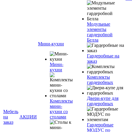
Модульные
элементы
гардеробной
Белла
Мини-кухни
Гардеробные на
заказ
Мини-
кухни
Комплекты
гардеробных
Двери-купе для
Комплекты
гардеробных
мини-
Мебель
кухни со
на
АКЦИИ
столами
заказ
Гардеробные
МОДУС по